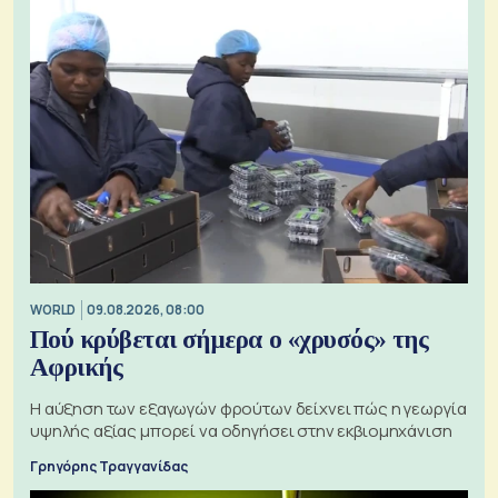
WORLD
09.08.2026, 08:00
Πού κρύβεται σήμερα ο «χρυσός» της
Αφρικής
Η αύξηση των εξαγωγών φρούτων δείχνει πώς η γεωργία
υψηλής αξίας μπορεί να οδηγήσει στην εκβιομηχάνιση
Γρηγόρης Τραγγανίδας