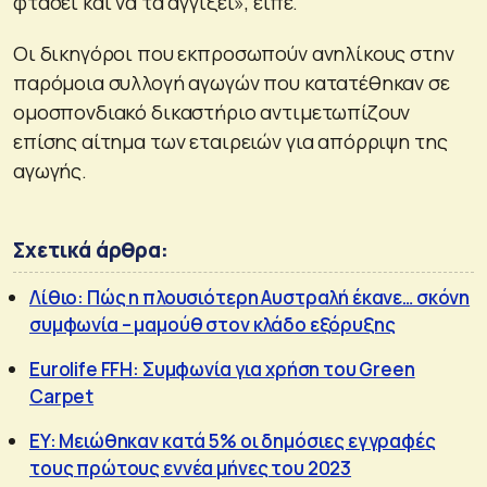
φτάσει και να τα αγγίξει», είπε.
Οι δικηγόροι που εκπροσωπούν ανηλίκους στην
παρόμοια συλλογή αγωγών που κατατέθηκαν σε
ομοσπονδιακό δικαστήριο αντιμετωπίζουν
επίσης αίτημα των εταιρειών για απόρριψη της
αγωγής.
Σχετικά άρθρα:
Λίθιο: Πώς η πλουσιότερη Αυστραλή έκανε… σκόνη
συμφωνία – μαμούθ στον κλάδο εξόρυξης
Eurolife FFH: Συμφωνία για χρήση του Green
Carpet
EY: Μειώθηκαν κατά 5% οι δημόσιες εγγραφές
τους πρώτους εννέα μήνες του 2023