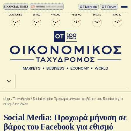
ΟΤ Markets
OT Forum
DOW JONES
SP 500
NASDAQ
FTSE 100
DAX 30
CAC 40
MARKETS
BUSINESS
ECONOMY
WORLD
Χ.Α.
ot.gr
/
Τεχνολογία
/
Social Media: Προχωρά μήνυση σε βάρος του Facebook για
εθισμό παιδιών
Social Media: Προχωρά μήνυση σε
βάρος του Facebook για εθισμό