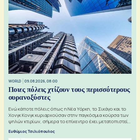
WORLD
09.08.2026, 08:00
Ποιες πόλεις χτίζουν τους περισσότερους
ουρανοξύστες
Ενώ κάποτε πόλεις όπως η Νέα Υόρκη, το Σικάγο και το
Χονγκ Κονγκ κυριαρχούσαν στην παγκόσμια κούρσα των
ψηλών κτιρίων, σήμερα το επίκεντρο έχει μετατοπιστεί
προς την Ασία
Ευθύμιος Τσιλιόπουλος