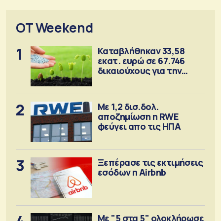
OT Weekend
1
Καταβλήθηκαν 33,58
εκατ. ευρώ σε 67.746
δικαιούχους για την
αγορά λιπασμάτων
2
Με 1,2 δισ.δολ.
αποζημίωση η RWE
φεύγει απο τις ΗΠΑ
3
Ξεπέρασε τις εκτιμήσεις
εσόδων η Airbnb
Με "5 στα 5" ολοκλήρωσε