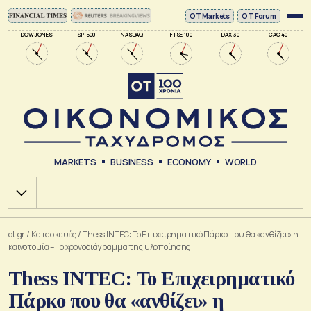
ΟΤ Markets
OT Forum
DOW JONES
SP 500
NASDAQ
FTSE 100
DAX 30
CAC 40
MARKETS
BUSINESS
ECONOMY
WORLD
Χ.Α.
ot.gr
/
Κατασκευές
/
Thess INTEC: Το Επιχειρηματικό Πάρκο που θα «ανθίζει» η
καινοτομία – Το χρονοδιάγραμμα της υλοποίησης
Thess INTEC: Το Επιχειρηματικό
Πάρκο που θα «ανθίζει» η