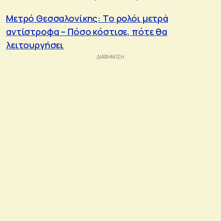
Μετρό Θεσσαλονίκης: To ρολόι μετρά
αντίστροφα – Πόσο κόστισε, πότε θα
λειτουργήσει