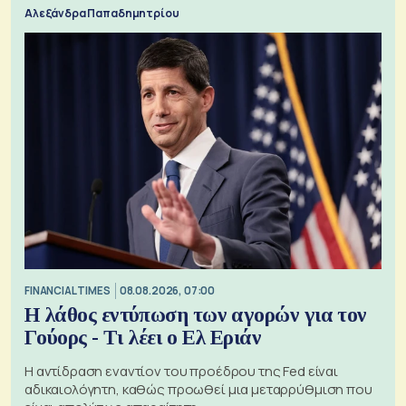
Αλεξάνδρα Παπαδημητρίου
FINANCIAL TIMES
08.08.2026, 07:00
Η λάθος εντύπωση των αγορών για τον
Γούορς - Τι λέει ο Ελ Εριάν
Η αντίδραση εναντίον του προέδρου της Fed είναι
αδικαιολόγητη, καθώς προωθεί μια μεταρρύθμιση που