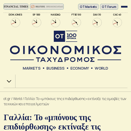
ΟΤ Markets
OT Forum
DOW JONES
SP 500
NASDAQ
FTSE 100
DAX 30
CAC 40
MARKETS
BUSINESS
ECONOMY
WORLD
Χ.Α.
ot.gr
/
World
/
Γαλλία: Το «μπόνους της επιδιόρθωσης» εκτίναξε τις αμοιβές των
τεχνικών και επαγγελματιών
Γαλλία: Το «μπόνους της
επιδιόρθωσης» εκτίναξε τις