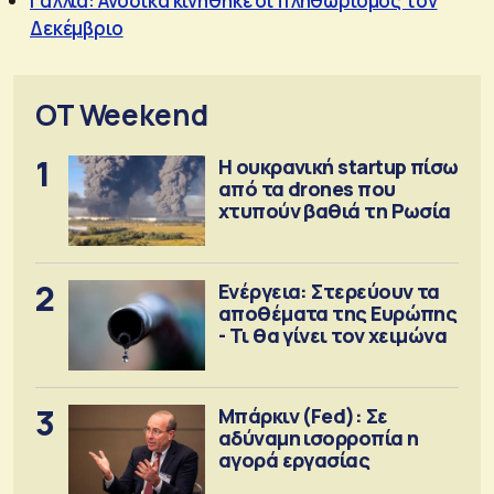
Γαλλία: Ανοδικά κινήθηκε οι πληθωρισμός τον
Δεκέμβριο
OT Weekend
1
Η ουκρανική startup πίσω
από τα drones που
χτυπούν βαθιά τη Ρωσία
2
Ενέργεια: Στερεύουν τα
αποθέματα της Ευρώπης
- Τι θα γίνει τον χειμώνα
3
Μπάρκιν (Fed): Σε
αδύναμη ισορροπία η
αγορά εργασίας