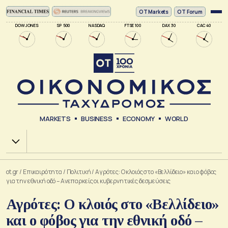
ΟΤ Markets
OT Forum
DOW JONES
SP 500
NASDAQ
FTSE 100
DAX 30
CAC 40
MARKETS
BUSINESS
ECONOMY
WORLD
Χ.Α.
ot.gr
/
Επικαιρότητα
/
Πολιτική
/
Αγρότες: Ο κλοιός στο «Βελλίδειο» και ο φόβος
για την εθνική οδό – Ανεπαρκείς οι κυβερνητικές δεσμεύσεις
Αγρότες: Ο κλοιός στο «Βελλίδειο»
και ο φόβος για την εθνική οδό –