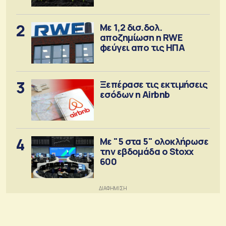
αγορά λιπασμάτων
2
Με 1,2 δισ.δολ.
αποζημίωση η RWE
φεύγει απο τις ΗΠΑ
3
Ξεπέρασε τις εκτιμήσεις
εσόδων η Airbnb
4
Με "5 στα 5" ολοκλήρωσε
την εβδομάδα ο Stoxx
600