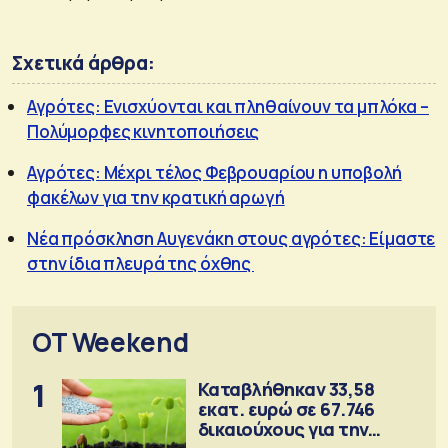
Σχετικά άρθρα:
Αγρότες: Ενισχύονται και πληθαίνουν τα μπλόκα –
Πολύμορφες κινητοποιήσεις
Αγρότες: Μέχρι τέλος Φεβρουαρίου η υποβολή
φακέλων για την κρατική αρωγή
Νέα πρόσκληση Αυγενάκη στους αγρότες: Είμαστε
στην ίδια πλευρά της όχθης
OT Weekend
1
Καταβλήθηκαν 33,58
εκατ. ευρώ σε 67.746
δικαιούχους για την