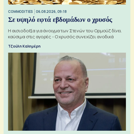
COMMODITIES
06.08.2026, 09:18
Σε υψηλό εφτά εβδομάδων ο χρυσός
Η αισιοδοξία για άνοιγμα των Στενών του Ορμούζ δίνει
καύσιμα στις αγορές - Ο χρυσός συνεχίζει ανοδικά
Τζούλη Καλημέρη