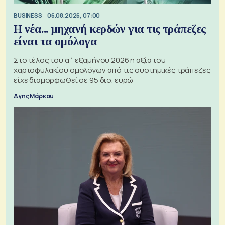
BUSINESS
06.08.2026, 07:00
Η νέα... μηχανή κερδών για τις τράπεζες
είναι τα ομόλογα
Στο τέλος του α΄ εξαμήνου 2026 η αξία του
χαρτοφυλακίου ομολόγων από τις συστημικές τράπεζες
είχε διαμορφωθεί σε 95 δισ. ευρώ
Αγης Μάρκου