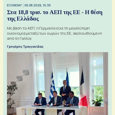
ECONOMY
06.08.2026, 16:30
Στα 18,8 τρισ. το ΑΕΠ της ΕΕ - Η θέση
της Ελλάδας
Με βάση το ΑΕΠ, η Γερμανία είχε τη μεγαλύτερη
οικονομία μεταξύ των χωρών της ΕΕ, ακολουθούμενη
από τη Γαλλία
Γρηγόρης Τραγγανίδας