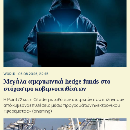
WORLD
06.08.2026, 22:15
Μεγάλα αμερικανικά hedge funds στο
στόχαστρο κυβερνοεπιθέσεων
Η Point72 και η Citadel μεταξύ των εταιρειών που επλήγησαν
από κυβερνοεπιθέσεις μέσω προγραμάτων ηλεκτρονικού
«ψαρέματος» (phishing)