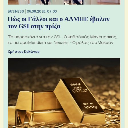
BUSINESS
06.08.2026, 07:00
Πώς οι Γάλλοι και ο ΑΔΜΗΕ έβαλαν
τον GSI στην πρίζα
Το παρασκήνιο για τον GSI – Ο μεθοδικός Μανουσάκης,
το πείσμα Meridiam και Nexans – Ο ρόλος του Μακρόν
Χρήστος Κολώνας