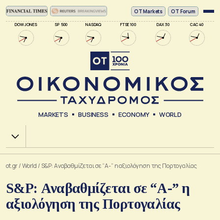
ΟΤ Markets
OT Forum
DOW JONES
SP 500
NASDAQ
FTSE 100
DAX 30
CAC 40
MARKETS
BUSINESS
ECONOMY
WORLD
Χ.Α.
ot.gr
/
World
/
S&P: Αναβαθμίζεται σε “A-” η αξιολόγηση της Πορτογαλίας
S&P: Αναβαθμίζεται σε “A-” η
αξιολόγηση της Πορτογαλίας