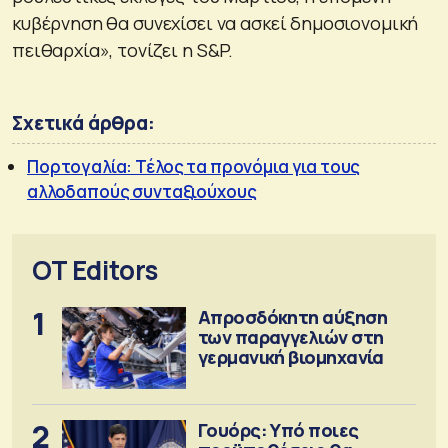
κυβέρνηση θα συνεχίσει να ασκεί δημοσιονομική
πειθαρχία», τονίζει η S&P.
Σχετικά άρθρα:
Πορτογαλία: Τέλος τα προνόμια για τους
αλλοδαπούς συνταξιούχους
OT Editors
1
Απροσδόκητη αύξηση
των παραγγελιών στη
γερμανική βιομηχανία
2
Γουόρς: Υπό ποιες