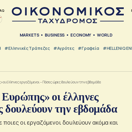
AQ
MARKETS
BUSINESS
ECONOMY
WORLD
Η
#ελληνικές Τράπεζες
#Αγρότες
#Γραφεία
#HELLENiQ E
 οι έλληνες εργαζόμενοι – Πόσες ώρες δουλεύουν την εβδομάδα
 Ευρώπης» οι έλληνες
ς δουλεύουν την εβδομάδα
ε ποιες οι εργαζόμενοι δουλεύουν ακόμα και