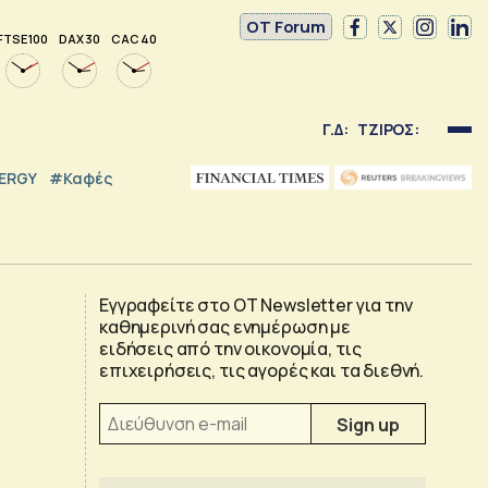
OT Forum
FTSE 100
DAX 30
CAC 40
Γ.Δ:
ΤΖΙΡΟΣ:
NERGY
#καφές
Εγγραφείτε στο OT Newsletter για την
καθημερινή σας ενημέρωση με
ειδήσεις από την οικονομία, τις
επιχειρήσεις, τις αγορές και τα διεθνή.