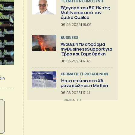
TΕΧΝΗΤΗ ΝΟΗΜΟΣΥΝΗ
Εξαγορά του 50,1% της
Multiverse από τον
όμιλο Qualco
06.08.2026 | 18:06
BUSINESS
Άνοιξε η πλατφόρμα
myBusinessSupport για
Έβρο και Σαμοθράκη
06.08.2026 | 17:45
XΡΗΜΑΤΙΣΤΗΡΙΟ ΑΘΗΝΩΝ
dIn
Ήπια πτώση στο ΧΑ,
μονοπώλησε η Metlen
06.08.2026 | 17:41