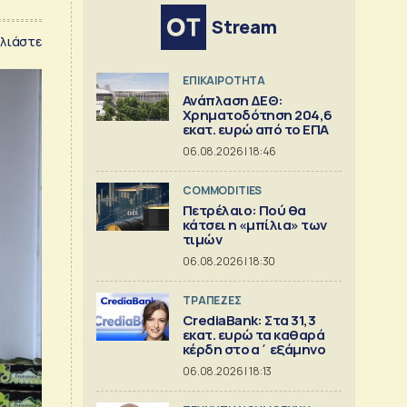
Stream
λιάστε
ΕΠΙΚΑΙΡΟΤΗΤΑ
Ανάπλαση ΔΕΘ:
Χρηματοδότηση 204,6
εκατ. ευρώ από το ΕΠΑ
06.08.2026 | 18:46
COMMODITIES
Πετρέλαιο: Πού θα
κάτσει η «μπίλια» των
τιμών
06.08.2026 | 18:30
ΤΡΑΠΕΖΕΣ
CrediaBank: Στα 31,3
εκατ. ευρώ τα καθαρά
κέρδη στο α΄ εξάμηνο
06.08.2026 | 18:13