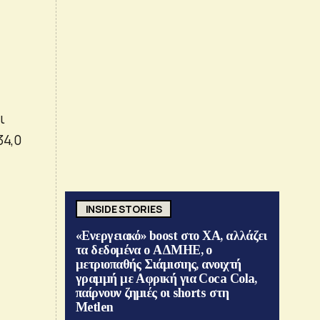
ι
34,0
INSIDE STORIES
«Ενεργειακό» boost στο ΧΑ, αλλάζει
τα δεδομένα ο ΑΔΜΗΕ, ο
μετριοπαθής Σιάμισιης, ανοιχτή
γραμμή με Αφρική για Coca Cola,
παίρνουν ζημιές οι shorts στη
Metlen