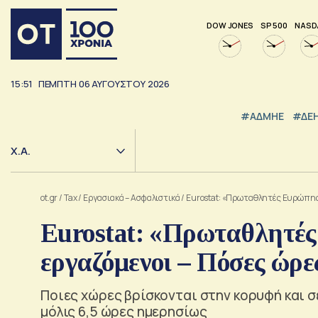
DOW JONES
SP 500
NASD
15:51
ΠΕΜΠΤΗ
06
ΑΥΓΟΥΣΤΟΥ
2026
#ΑΔΜΗΕ
#ΔΕ
Χ.Α.
ot.gr
/
Tax
/
Εργασιακά – Ασφαλιστικά
/
Eurostat: «Πρωταθλητές Ευρώπης»
Eurostat: «Πρωταθλητές
εργαζόμενοι – Πόσες ώρε
Ποιες χώρες βρίσκονται στην κορυφή και σ
μόλις 6,5 ώρες ημερησίως