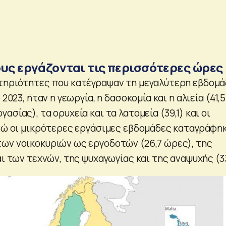
ους εργάζονται τις περισσότερες ώρες
τηριότητες που κατέγραψαν τη μεγαλύτερη εβδομ
 2023, ήταν η γεωργία, η δασοκομία και η αλιεία (41,5
ασίας), τα ορυχεία και τα λατομεία (39,1) και οι
ενώ οι μικρότερες εργάσιμες εβδομάδες καταγράφη
ων νοικοκυριών ως εργοδοτών (26,7 ώρες), της
αι των τεχνών, της ψυχαγωγίας και της αναψυχής (33