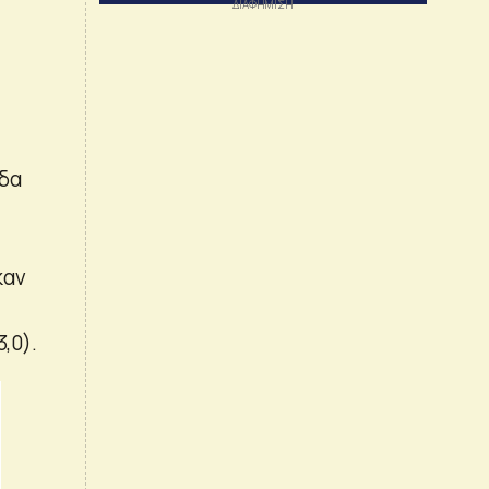
άδα
καν
,0).