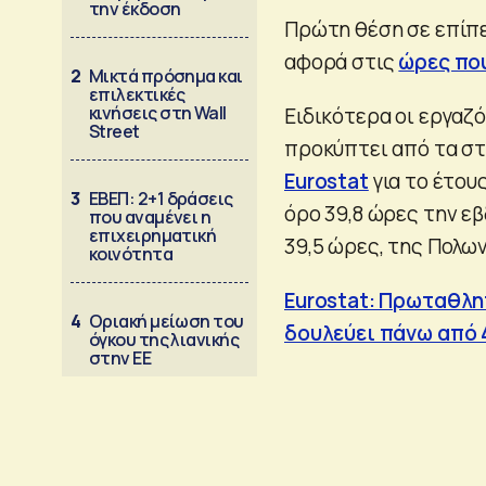
την έκδοση
Πρώτη θέση σε επίπε
αφορά στις
ώρες πο
2
Μικτά πρόσημα και
επιλεκτικές
κινήσεις στη Wall
Ειδικότερα οι εργαζ
Street
προκύπτει από τα στ
Eurostat
για το έτου
3
ΕΒΕΠ: 2+1 δράσεις
όρο 39,8 ώρες την ε
που αναμένει η
επιχειρηματική
39,5 ώρες, της Πολων
κοινότητα
Eurostat: Πρωταθλητ
4
Οριακή μείωση του
δουλεύει πάνω από 
όγκου της λιανικής
στην ΕΕ