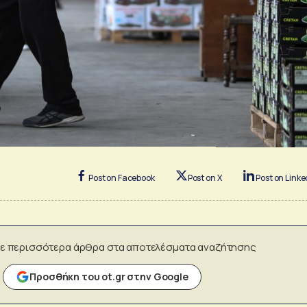
Post on Facebook
Post on X
Post on Linke
ε περισσότερα άρθρα στα αποτελέσματα αναζήτησης
Προσθήκη του ot.gr στην Google