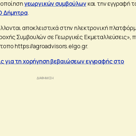
στοποίηση
γεωργικών συμβούλων
και την εγγραφή τ
Ο Δήμητρα
.
άλλονται αποκλειστικά στην ηλεκτρονική πλατφόρ
οχής Συμβουλών σε Γεωργικές Εκμεταλλεύσεις», 
οπο https://agroadvisors.elgo.gr.
ις για τη χορήγηση βεβαιώσεων εγγραφής στο