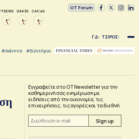
OT Forum
FTSE 100
DAX 30
CAC 40
Γ.Δ:
ΤΖΙΡΟΣ:
#Ακίνητα
#εισιτήρια
Εγγραφείτε στο OT Newsletter για την
καθημερινή σας ενημέρωση με
ηση
ειδήσεις από την οικονομία, τις
επιχειρήσεις, τις αγορές και τα διεθνή.