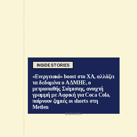
INSIDE STORIES
«Ενεργειακό» boost στο ΧΑ, αλλάζει
τα δεδομένα ο ΑΔΜΗΕ, ο
μετριοπαθής Σιάμισιης, ανοιχτή
γραμμή με Αφρική για Coca Cola,
παίρνουν ζημιές οι shorts στη
Metlen