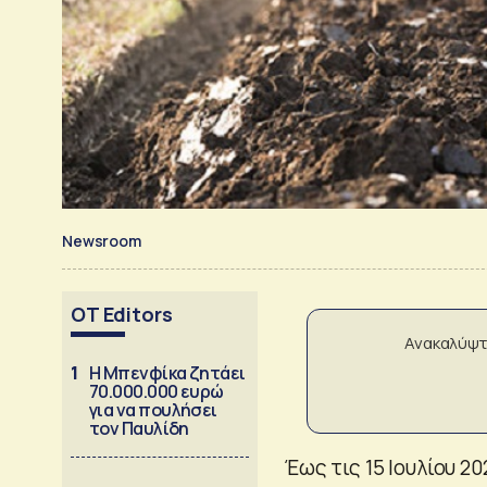
Newsroom
OT Editors
Ανακαλύψτ
1
Η Μπενφίκα ζητάει
70.000.000 ευρώ
για να πουλήσει
τον Παυλίδη
Έως τις 15 Ιουλίου 2