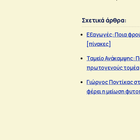
Σχετικά άρθρα:
Εξαγωγές: Ποια φρού
[πίνακες]
Ταμείο Ανάκαμψης: Π
πρωτογενούς τομέα
Γιώργος Ποντίκας σ
φέρει η μείωση φυτ