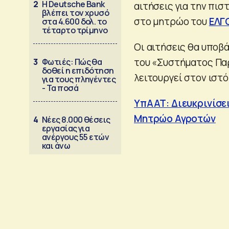
2
Η Deutsche Bank
αιτήσεις για την πι
βλέπει τον χρυσό
στο μητρώο του
ΕΛΓ
στα 4.600 δολ. το
τέταρτο τρίμηνο
Οι αιτήσεις θα υποβ
του «Συστήματος Παρ
3
Φωτιές: Πώς θα
δοθεί η επιδότηση
λειτουργεί στον ιστότ
για τους πληγέντες
- Τα ποσά
ΥπΑΑΤ: Διευκρινίσε
Μητρώο Αγροτών
4
Νέες 8.000 θέσεις
εργασίας για
ανέργους 55 ετών
και άνω