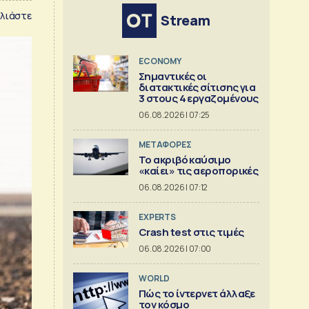
λιάστε
Stream
ECONOMY
Σημαντικές οι
διατακτικές σίτισης για
3 στους 4 εργαζομένους
06.08.2026 | 07:25
ΜΕΤΑΦΟΡΕΣ
Το ακριβό καύσιμο
«καίει» τις αεροπορικές
06.08.2026 | 07:12
EXPERTS
Crash test στις τιμές
06.08.2026 | 07:00
WORLD
Πώς το ίντερνετ άλλαξε
τον κόσμο