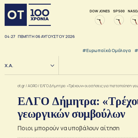
DOW JONES
SP 500
NASD
04:27
ΠΕΜΠΤΗ
06
ΑΥΓΟΥΣΤΟΥ
2026
#Ευρωπαϊκά Ομόλογα
#
Χ.Α.
ot.gr
/
AGRO
/
ΕΛΓΟ Δήμητρα: «Τρέχουν» οι αιτήσεις για πιστοποίηση γ
ΕΛΓΟ Δήμητρα: «Τρέχουν
γεωργικών συμβούλων
Ποιοι μπορούν να υποβάλουν αίτηση