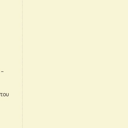
 –
 του