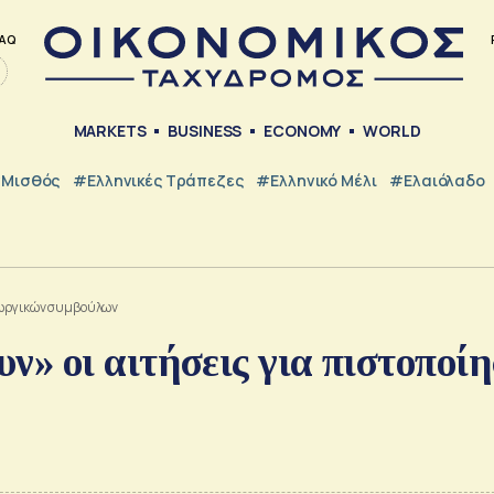
AQ
MARKETS
BUSINESS
ECONOMY
WORLD
Μισθός
#ελληνικές Τράπεζες
#Ελληνικό Μέλι
#Ελαιόλαδο
εωργικών συμβούλων
» οι αιτήσεις για πιστοποί