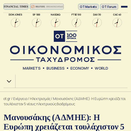
ΟΤ Markets
OT Forum
DOW JONES
SP 500
NASDAQ
FTSE 100
DAX 30
CAC 40
MARKETS
BUSINESS
ECONOMY
WORLD
Χ.Α.
ot.gr
/
Ενέργεια
/
Ηλεκτρισμός
/
Μανουσάκης (ΑΔΜΗΕ): Η Ευρώπη χρειάζεται
τουλάχιστον 5 νέους ηλεκτρικούς διαδρόμους
Μανουσάκης (ΑΔΜΗΕ): Η
Ευρώπη χρειάζεται τουλάχιστον 5