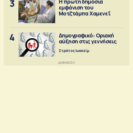
3
Η πρώτη δημόσια
εμφάνιση του
Μοτζτάμπα Χαμενεΐ
4
Δημογραφικό: Οριακή
αύξηση στις γεννήσεις
Στράτος Ιωακείμ