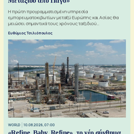
Μεταξιού από Πάγο»
Η πρώτη προγραμματισμένη υπηρεσία
εμπορευματοκιβωτίων μεταξύ Ευρώπης και Ασίας θα
μειώσει σημαντικά τους χρόνους ταξιδιού
χρησιμοποιώντας την Αρκτική ως πλωτή οδό
Ευθύμιος Τσιλιόπουλος
WORLD
10.08.2026, 07:00
«Refine, Baby, Refine», το νέο σύνθημα