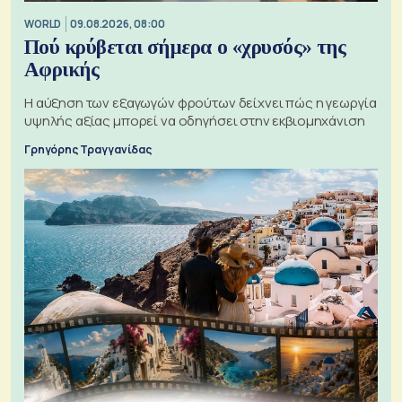
WORLD
09.08.2026, 08:00
Πού κρύβεται σήμερα ο «χρυσός» της
Αφρικής
Η αύξηση των εξαγωγών φρούτων δείχνει πώς η γεωργία
υψηλής αξίας μπορεί να οδηγήσει στην εκβιομηχάνιση
Γρηγόρης Τραγγανίδας