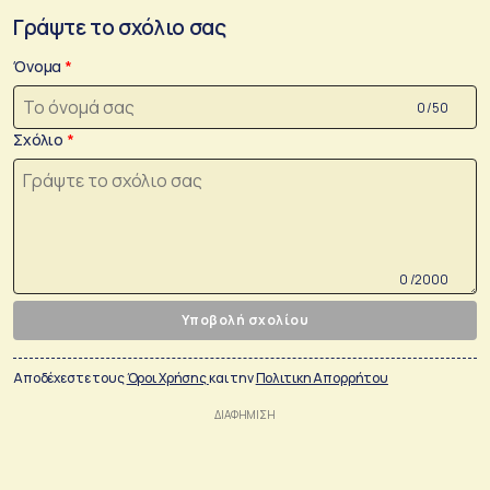
Γράψτε το σχόλιο σας
Όνομα
0 /50
Σχόλιο
0 /2000
Υποβολή σχολίου
Αποδέχεστε τους
Όροι Χρήσης
και την
Πολιτικη Απορρήτου