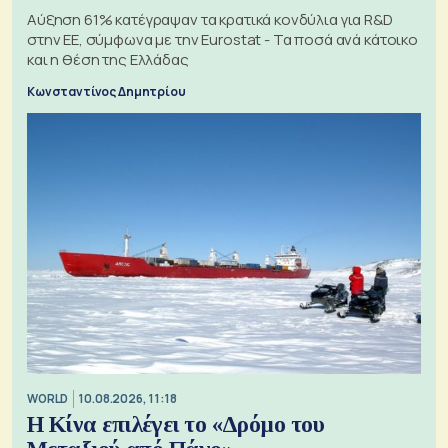
Αύξηση 61% κατέγραψαν τα κρατικά κονδύλια για R&D
στην ΕΕ, σύμφωνα με την Eurostat - Τα ποσά ανά κάτοικο
και η θέση της Ελλάδας
Κωνσταντίνος Δημητρίου
WORLD
10.08.2026, 11:18
Η Κίνα επιλέγει το «Δρόμο του