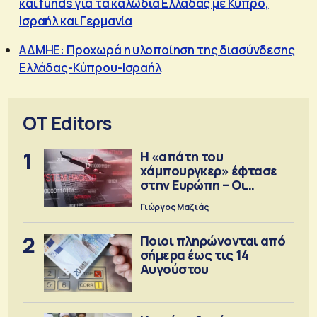
και funds για τα καλώδια Ελλάδας με Κύπρο,
Ισραήλ και Γερμανία
ΑΔΜΗΕ: Προχωρά η υλοποίηση της διασύνδεσης
Ελλάδας-Κύπρου-Ισραήλ
OT Editors
1
Η «απάτη του
χάμπουργκερ» έφτασε
στην Ευρώπη – Οι
προειδοποιήσεις
Γιώργος Μαζιάς
2
Ποιοι πληρώνονται από
σήμερα έως τις 14
Αυγούστου