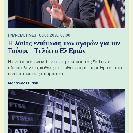
FINANCIAL TIMES
08.08.2026, 07:00
Η λάθος εντύπωση των αγορών για τον
Γούορς - Τι λέει ο Ελ Εριάν
Η αντίδραση εναντίον του προέδρου της Fed είναι
αδικαιολόγητη, καθώς προωθεί μια μεταρρύθμιση που
είναι απολύτως απαραίτητη
Mohamed El Erian