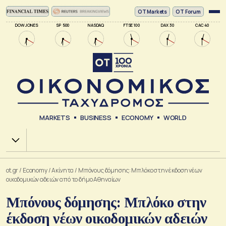
ΟΤ Markets
OT Forum
DOW JONES
SP 500
NASDAQ
FTSE 100
DAX 30
CAC 40
MARKETS
BUSINESS
ECONOMY
WORLD
Χ.Α.
ot.gr
/
Economy
/
Ακίνητα
/
Μπόνους δόμησης: Μπλόκο στην έκδοση νέων
οικοδομικών αδειών από το δήμο Αθηναίων
Μπόνους δόμησης: Μπλόκο στην
έκδοση νέων οικοδομικών αδειών