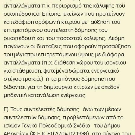
ανταλλάγματα π.χ. περιορισμό της κάλυψης του
οικοπέδου κ.ά Επίσης, εκείνων που προτείνουν
κατεδάφιση ορόφων ή κτιρίου με αύξηση του
επιτρεπόμενου συντελεστή δόμησης του
οικοπέδου ή και του ποσοστού κάλυψης. Ακόμη
παγώνουν οι διατάξεις που αφορούν προσαύξηση
του μέγιστου επιτρεπόμενου ύψους με διάφορα
ανταλλάγματα (π.χ. διάθεση χώρου του ισογείου
για στάθμευση, φυτεμένα δώματα, ενεργειακό
στέγαστρο κ.ά.) ή τα μπόνους δόμησης που
δίδονται για τη δημιουργία κτιρίων με σχεδόν
μηδενική κατανάλωση ενέργειας.
Γ) Τους συντελεστές δόμησης άνω των μέσων
συντελεστών δόμησης, προβλεπόμενων από το
ισχύον Γενικό Πολεοδομικό Σχέδιο του Δήμου
Αθηναίων (Φ.Ε.Κ. 80 Δ704.02.1988), στο σύνολο του