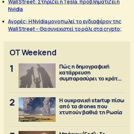
Wall Street: Στηρίζει η Tesla, προβληματίζει η
Nvidia
Αγορές: H Nvidia μονοπωλεί το ενδιαφέρον της
Wall Street – Θα συνεχιστεί το ράλι στα crypto;
OT Weekend
1
Πώς η δημογραφική
κατάρρευση
συμπαρασύρει το κράτος
πρόνοιας
2
Η ουκρανική startup πίσω
από τα drones που
χτυπούν βαθιά τη Ρωσία
Μπάρκιν (Fed): Σε