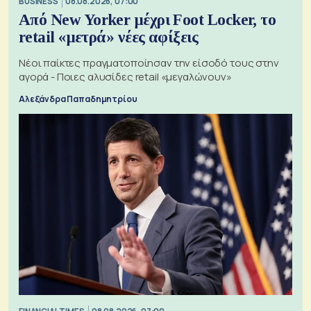
BUSINESS
08.08.2026, 07:00
Από New Yorker μέχρι Foot Locker, το
retail «μετρά» νέες αφίξεις
Νέοι παίκτες πραγματοποίησαν την είσοδό τους στην
αγορά - Ποιες αλυσίδες retail «μεγαλώνουν»
Αλεξάνδρα Παπαδημητρίου