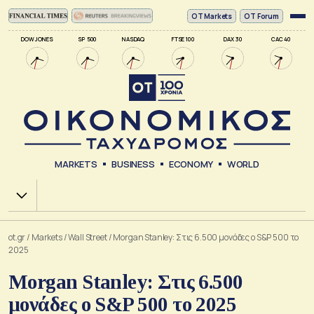
ΟΤ Markets
OT Forum
DOW JONES
SP 500
NASDAQ
FTSE 100
DAX 30
CAC 40
MARKETS
BUSINESS
ECONOMY
WORLD
Χ.Α.
ot.gr
/
Markets
/
Wall Street
/
Morgan Stanley: Στις 6.500 μονάδες ο S&P 500 το
2025
Morgan Stanley: Στις 6.500
μονάδες ο S&P 500 το 2025