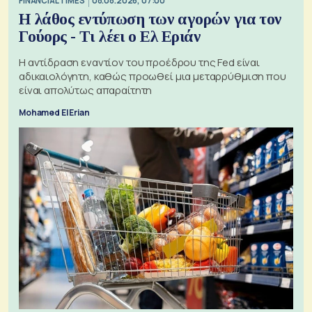
FINANCIAL TIMES
08.08.2026, 07:00
Η λάθος εντύπωση των αγορών για τον
Γούορς - Τι λέει ο Ελ Εριάν
Η αντίδραση εναντίον του προέδρου της Fed είναι
αδικαιολόγητη, καθώς προωθεί μια μεταρρύθμιση που
είναι απολύτως απαραίτητη
Mohamed El Erian