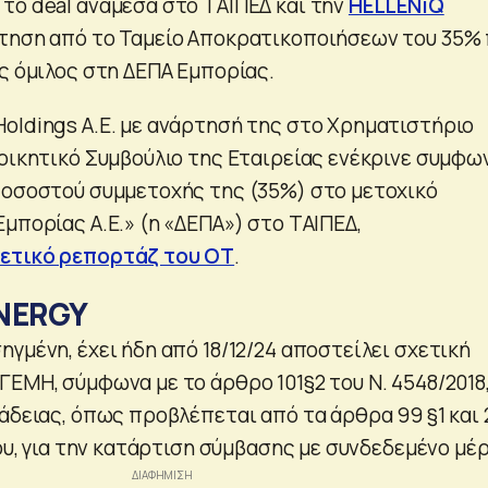
το deal ανάμεσα στο ΤΑΙΠΕΔ και την
HELLENiQ
κτηση από το Ταμείο Αποκρατικοποιήσεων του 35%
ός όμιλος στη ΔΕΠΑ Εμπορίας.
oldings A.E. με ανάρτησή της στο Χρηματιστήριο
ιοικητικό Συμβούλιο της Εταιρείας ενέκρινε συμφω
ποσοστού συμμετοχής της (35%) στο μετοχικό
μπορίας Α.Ε.» (η «ΔΕΠΑ») στο ΤΑΙΠΕΔ,
ετικό ρεπορτάζ του ΟΤ
.
ENERGY
γμένη, έχει ήδη από 18/12/24 αποστείλει σχετική
ΕΜΗ, σύμφωνα με το άρθρο 101§2 του Ν. 4548/2018,
άδειας, όπως προβλέπεται από τα άρθρα 99 §1 και 
μου, για την κατάρτιση σύμβασης με συνδεδεμένο μέ