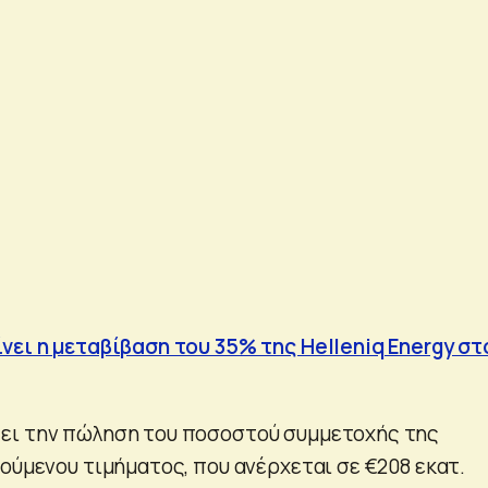
νει η μεταβίβαση του 35% της Helleniq Energy στ
ει την πώληση του ποσοστού συμμετοχής της
ούμενου τιμήματος, που ανέρχεται σε €208 εκατ.