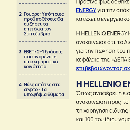
Πράσινο φως δόθηκε 
ENERGY
για την από
2
Γουόρς: Υπό ποιες
κατέχει ο ενεργειακ
προϋποθέσεις θα
αυξήσει τα
επιτόκια τον
Η HELLENiQ ENERGY H
Σεπτέμβριο
ανακοίνωσε ότι το Δ
για την πώληση του 
3
ΕΒΕΠ: 2+1 δράσεις
που αναμένει η
κεφάλαιο της «ΔΕΠΑ Ε
επιχειρηματική
κοινότητα
επιβεβαιώνοντας σχ
Η HELLENiQ 
4
Νέες απάτες στα
crypto - Τα
Όπως αναφέρει η ειση
υποψήφια θύματα
ανακοίνωση προς το Γ
τη χορήγηση ειδικής 
και 100 του ίδιου νό