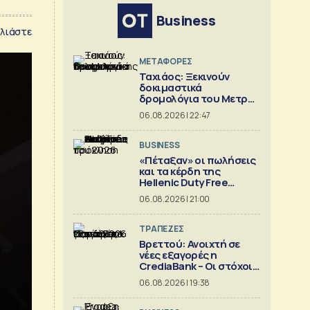
Business
λιάστε
ΜΕΤΑΦΟΡΕΣ
Ταχιάος: Ξεκινούν
δοκιμαστικά
δρομολόγια του Μετρό
Θεσσαλονίκης προς
06.08.2026 | 22:47
Καλαμαριά
BUSINESS
«Πέταξαν» οι πωλήσεις
και τα κέρδη της
Hellenic Duty Free
Shops
06.08.2026 | 21:00
ΤΡΑΠΕΖΕΣ
Βρεττού: Ανοιχτή σε
νέες εξαγορές η
CrediaBank – Οι στόχοι
για το 2026
06.08.2026 | 19:38