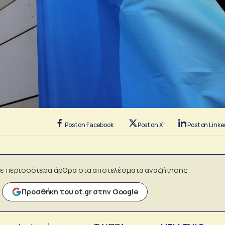
Post on Facebook
Post on X
Post on Linke
ε περισσότερα άρθρα στα αποτελέσματα αναζήτησης
Προσθήκη του ot.gr στην Google