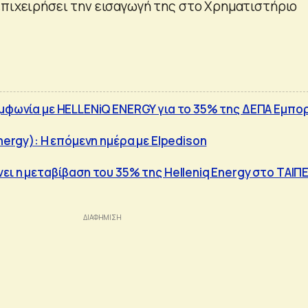
επιχειρήσει την εισαγωγή της στο Χρηματιστήριο
υμφωνία με HELLENiQ ENERGY για το 35% της ΔΕΠΑ Εμπο
Energy): Η επόμενη ημέρα με Elpedison
ει η μεταβίβαση του 35% της Helleniq Energy στο ΤΑΙΠΕ