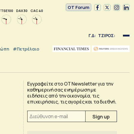
OT Forum
FTSE 100
DAX 30
CAC 40
Γ.Δ:
ΤΖΙΡΟΣ:
ρώπη
#Πετρέλαιο
Εγγραφείτε στο OT Newsletter για την
καθημερινή σας ενημέρωση με
α
ειδήσεις από την οικονομία, τις
επιχειρήσεις, τις αγορές και τα διεθνή.