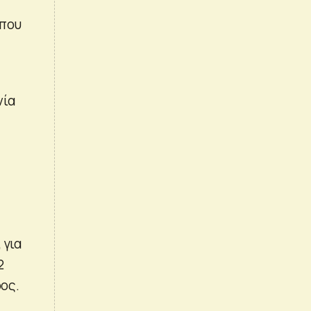
 που
νία
 για
2
ρος.