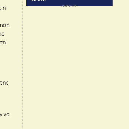
ς η
τηση
ας
έση
 της
ν να