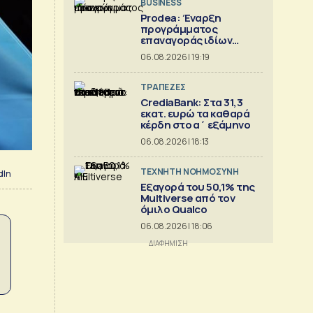
BUSINESS
Prodea: Έναρξη
προγράμματος
επαναγοράς ιδίων
μετοχών
06.08.2026 | 19:19
ΤΡΑΠΕΖΕΣ
CrediaBank: Στα 31,3
εκατ. ευρώ τα καθαρά
κέρδη στο α΄ εξάμηνο
06.08.2026 | 18:13
TΕΧΝΗΤΗ ΝΟΗΜΟΣΥΝΗ
dIn
Εξαγορά του 50,1% της
Multiverse από τον
όμιλο Qualco
06.08.2026 | 18:06