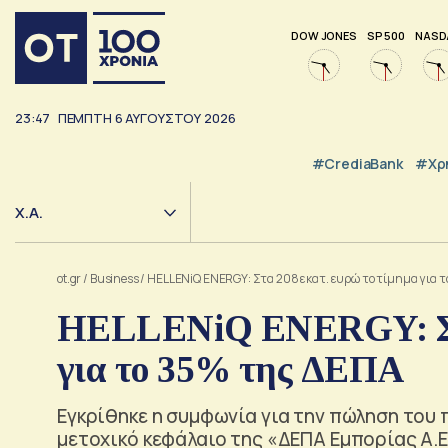
DOW JONES
SP 500
NASD
23:47
ΠΈΜΠΤΗ
6
ΑΥΓΟΎΣΤΟΥ
2026
#CrediaBank
#Χρ
Χ.Α.
ot.gr
/
Business
/
HELLENiQ ENERGY: Στα 208 εκατ. ευρώ το τίμημα για 
HELLENiQ ENERGY: Στα
για το 35% της ΔΕΠΑ
Εγκρίθηκε η συμφωνία για την πώληση του
μετοχικό κεφάλαιο της «ΔΕΠΑ Εμπορίας Α.Ε