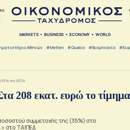
AQ
MARKETS
BUSINESS
ECONOMY
WORLD
ηματιστήριο Αθηνών
#metlen
#Qualco
#Βιομηχανία
#Ευ
το 35% της ΔΕΠΑ
 208 εκατ. ευρώ το τίμημ
 ποσοστού συμμετοχής της (35%) στο
.» στο ΤΑΙΠΕΔ