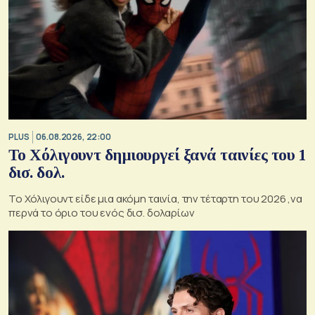
PLUS
06.08.2026, 22:00
Το Χόλιγουντ δημιουργεί ξανά ταινίες του 1
δισ. δολ.
Το Χόλιγουντ είδε μια ακόμη ταινία, την τέταρτη του 2026 ,να
περνά το όριο του ενός δισ. δολαρίων