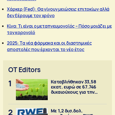
Χάρκερ (Fed): Θα γίνουν μειώσεις επιτοκίων αλλά
δεν ξέρουμε τον χρόνο
Κίνα: Τι είναι ο μεταπνευμονοϊός – Πόσο μοιάζει με
τον κορονοϊό
2025: Τα νέα φάρμακα και οι διαστημικές
αποστολές που έρχονται το νέο έτος
OT Editors
1
Καταβλήθηκαν 33,58
εκατ. ευρώ σε 67.746
δικαιούχους για την
αγορά λιπασμάτων
2
Με 1,2 δισ.δολ.