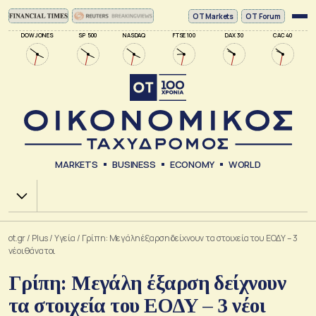
ΟΤ Markets
OT Forum
DOW JONES
SP 500
NASDAQ
FTSE 100
DAX 30
CAC 40
MARKETS
BUSINESS
ECONOMY
WORLD
Χ.Α.
ot.gr
/
Plus
/
Υγεία
/
Γρίπη: Μεγάλη έξαρση δείχνουν τα στοιχεία του ΕΟΔΥ – 3
νέοι θάνατοι
Γρίπη: Μεγάλη έξαρση δείχνουν
τα στοιχεία του ΕΟΔΥ – 3 νέοι