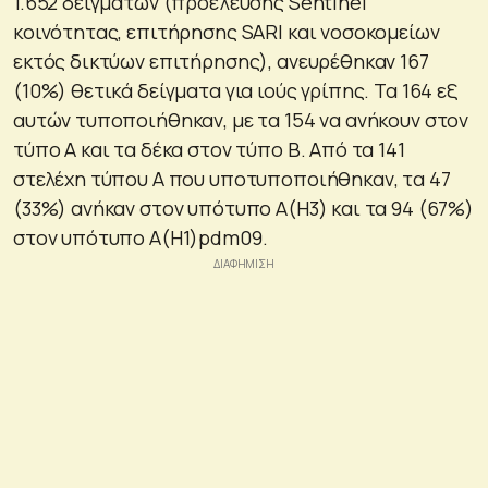
1.652 δειγμάτων (προέλευσης Sentinel
κοινότητας, επιτήρησης SARI και νοσοκομείων
εκτός δικτύων επιτήρησης), ανευρέθηκαν 167
(10%) θετικά δείγματα για ιούς γρίπης. Τα 164 εξ
αυτών τυποποιήθηκαν, με τα 154 να ανήκουν στον
τύπο Α και τα δέκα στον τύπο Β. Από τα 141
στελέχη τύπου Α που υποτυποποιήθηκαν, τα 47
(33%) ανήκαν στον υπότυπο Α(Η3) και τα 94 (67%)
στον υπότυπο Α(Η1)pdm09.