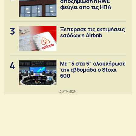
αποζημίωση η RWE
φεύγει απο τις ΗΠΑ
3
Ξεπέρασε τις εκτιμήσεις
εσόδων η Airbnb
4
Με "5 στα 5" ολοκλήρωσε
την εβδομάδα ο Stoxx
600