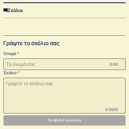
Σχόλια
Γράψτε το σχόλιο σας
Όνομα
0 /50
Σχόλιο
0 /2000
Υποβολή σχολίου