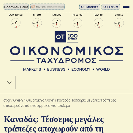
ΟΤ Markets
OT Forum
DOW JONES
SP 500
NASDAQ
FTSE 100
DAX 30
CAC 40
MARKETS
BUSINESS
ECONOMY
WORLD
Χ.Α.
ot.gr
/
Green
/
Κλιματική αλλαγή
/
Καναδάς: Τέσσερις μεγάλες τράπεζες
αποχωρούν από τη συμμαχία για το κλίμα
Καναδάς: Τέσσερις μεγάλες
τράπεζες αποχωρούν από τη