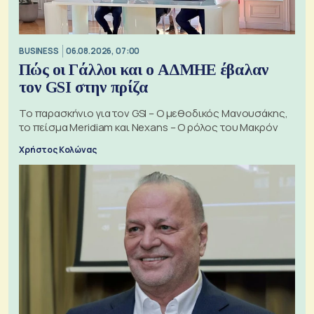
BUSINESS
06.08.2026, 07:00
Πώς οι Γάλλοι και ο ΑΔΜΗΕ έβαλαν
τον GSI στην πρίζα
Το παρασκήνιο για τον GSI – Ο μεθοδικός Μανουσάκης,
το πείσμα Meridiam και Nexans – Ο ρόλος του Μακρόν
Χρήστος Κολώνας