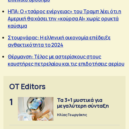
ΗΠΑ: Ο «τσάρος ενέργειας» του Τραμπ λέει ότι η
Αμερική θα χάσει την «κούρσα AI» χωρίς ορυκτά
καύσιμα
Στουρνάρας: Η ελληνική οικονομία επέδειξε
ανθεκτικότητα το 2024
Θέρμανση: Τέλος με αστερίσκους στους
καυστήρες πετρελαίου και τις επιδοτήσεις αερίου
OT Editors
1
Τα 3+1 μυστικά για
μεγαλύτερη σύνταξη
Ηλίας Γεωργάκης