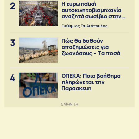
2
Η ευρωπαϊκή
αυτοκινητοβιομηχανία
αναζητά σωσίβιο στην
Κίνα
Ευθύμιος Τσιλιόπουλος
3
Πώς θα δοθούν
αποζημιώσεις για
ζωονόσους – Τα ποσά
4
ΟΠΕΚΑ: Ποιο βοήθημα
πληρώνεται την
Παρασκευή