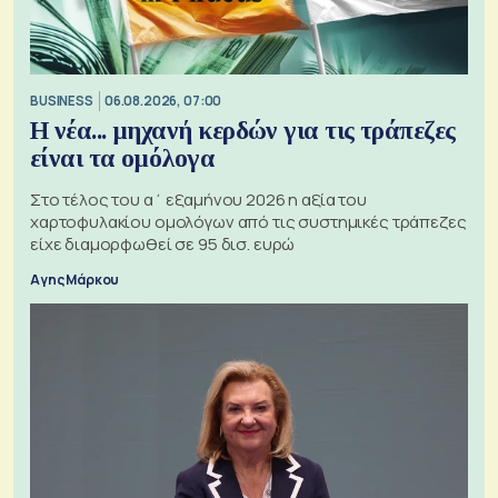
BUSINESS
06.08.2026, 07:00
Η νέα... μηχανή κερδών για τις τράπεζες
είναι τα ομόλογα
Στο τέλος του α΄ εξαμήνου 2026 η αξία του
χαρτοφυλακίου ομολόγων από τις συστημικές τράπεζες
είχε διαμορφωθεί σε 95 δισ. ευρώ
Αγης Μάρκου