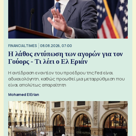
FINANCIAL TIMES
08.08.2026, 07:00
Η λάθος εντύπωση των αγορών για τον
Γούορς - Τι λέει ο Ελ Εριάν
Η αντίδραση εναντίον του προέδρου της Fed είναι
αδικαιολόγητη, καθώς προωθεί μια μεταρρύθμιση που
είναι απολύτως απαραίτητη
Mohamed El Erian