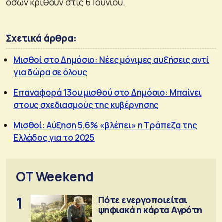
όσων κριθούν στις 6 Ιουνίου.
Σχετικά άρθρα:
Μισθοί στο Δημόσιο: Νέες μόνιμες αυξήσεις αντί
για δώρα σε όλους
Επαναφορά 13ου μισθού στο Δημόσιο: Μπαίνει
στους σχεδιασμούς της κυβέρνησης
Μισθοί: Αύξηση 5,6% «βλέπει» η Τράπεζα της
Ελλάδος για το 2025
OT Weekend
1
Πότε ενεργοποιείται
ψηφιακά η κάρτα Αγρότη