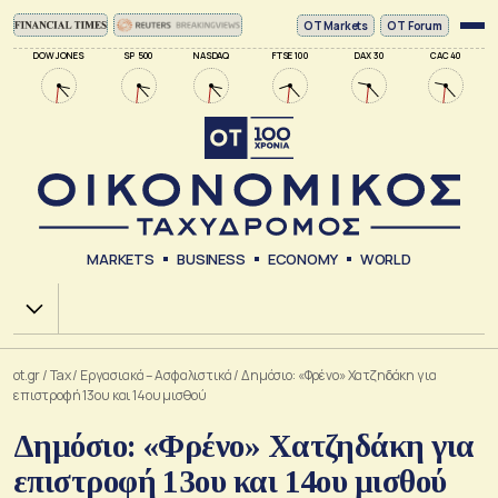
ΟΤ Markets
OT Forum
DOW JONES
SP 500
NASDAQ
FTSE 100
DAX 30
CAC 40
MARKETS
BUSINESS
ECONOMY
WORLD
Χ.Α.
ot.gr
/
Tax
/
Εργασιακά – Ασφαλιστικά
/
Δημόσιο: «Φρένο» Χατζηδάκη για
επιστροφή 13ου και 14ου μισθού
Δημόσιο: «Φρένο» Χατζηδάκη για
επιστροφή 13ου και 14ου μισθού