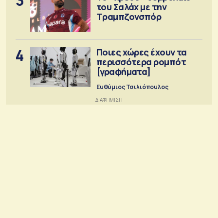
3
του Σαλάχ με την
Τραμπζονσπόρ
4
Ποιες χώρες έχουν τα
περισσότερα ρομπότ
[γραφήματα]
Ευθύμιος Τσιλιόπουλος