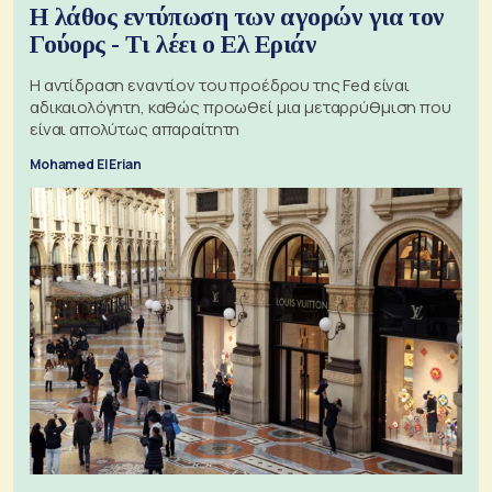
Η λάθος εντύπωση των αγορών για τον
Γούορς - Τι λέει ο Ελ Εριάν
Η αντίδραση εναντίον του προέδρου της Fed είναι
αδικαιολόγητη, καθώς προωθεί μια μεταρρύθμιση που
είναι απολύτως απαραίτητη
Mohamed El Erian