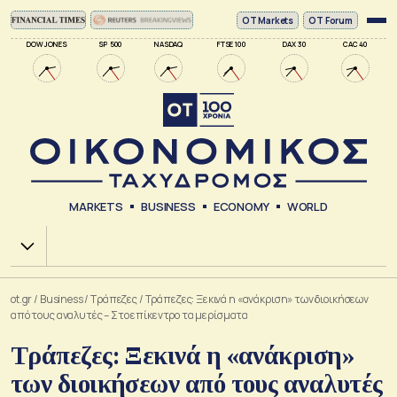
ΟΤ Markets
OT Forum
DOW JONES
SP 500
NASDAQ
FTSE 100
DAX 30
CAC 40
MARKETS
BUSINESS
ECONOMY
WORLD
Χ.Α.
ot.gr
/
Business
/
Τράπεζες
/
Τράπεζες: Ξεκινά η «ανάκριση» των διοικήσεων
από τους αναλυτές – Στο επίκεντρο τα μερίσματα
Τράπεζες: Ξεκινά η «ανάκριση»
των διοικήσεων από τους αναλυτές