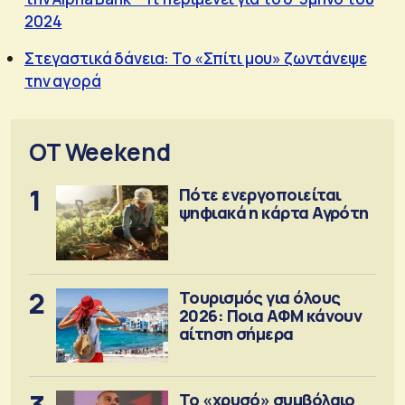
2024
Στεγαστικά δάνεια: Το «Σπίτι μου» ζωντάνεψε
την αγορά
OT Weekend
1
Πότε ενεργοποιείται
ψηφιακά η κάρτα Αγρότη
2
Τουρισμός για όλους
2026: Ποια ΑΦΜ κάνουν
αίτηση σήμερα
Το «χρυσό» συμβόλαιο