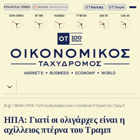
ΟΤ Markets
OT Forum
DOW JONES
SP 500
NASDAQ
FTSE 100
DAX 30
CAC 40
MARKETS
BUSINESS
ECONOMY
WORLD
Χ.Α.
ot.gr
/
World
/
ΗΠΑ: Γιατί οι ολιγάρχες είναι η αχίλλειος πτέρνα του Τραμπ
ΗΠΑ: Γιατί οι ολιγάρχες είναι η
αχίλλειος πτέρνα του Τραμπ