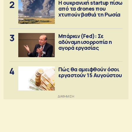
2
Η ουκρανική startup πίσω
από τα drones που
χτυπούν βαθιά τη Ρωσία
3
Μπάρκιν (Fed): Σε
αδύναμη ισορροπία η
αγορά εργασίας
4
Πώς θα αμειφθούν όσοι
εργαστούν 15 Αυγούστου