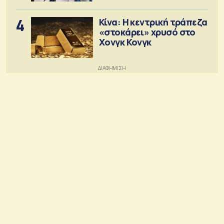
4
Κίνα: Η κεντρική τράπεζα
«στοκάρει» χρυσό στο
Χονγκ Κονγκ