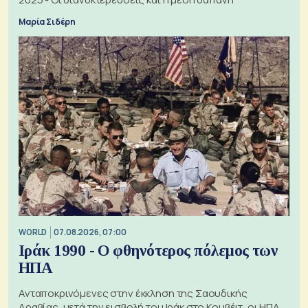
Μαρία Σιδέρη
WORLD
07.08.2026, 07:00
Ιράκ 1990 - Ο φθηνότερος πόλεμος των
ΗΠΑ
Ανταποκρινόμενες στην έκκληση της Σαουδικής
Αραβίας, μετά την εισβολή του Ιράκ στο Κουβέιτ, οι ΗΠΑ