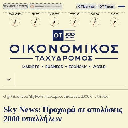
ΟΤ Markets
OT Forum
DOW JONES
SP 500
NASDAQ
FTSE 100
DAX 30
CAC 40
MARKETS
BUSINESS
ECONOMY
WORLD
Χ.Α.
ot.gr
/
Business
/
Sky News: Προχωρά σε απολύσεις 2000 υπαλλήλων
Sky News: Προχωρά σε απολύσεις
2000 υπαλλήλων