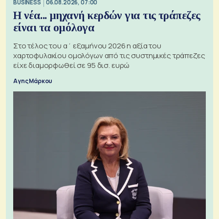
BUSINESS
06.08.2026, 07:00
Η νέα... μηχανή κερδών για τις τράπεζες
είναι τα ομόλογα
Στο τέλος του α΄ εξαμήνου 2026 η αξία του
χαρτοφυλακίου ομολόγων από τις συστημικές τράπεζες
είχε διαμορφωθεί σε 95 δισ. ευρώ
Αγης Μάρκου