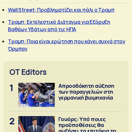
Wall Street: Προβληματίζει και πάλι ο Τραμπ
Τραμπ: Εκτελεστικό Διάταγμα για Εξόρυξη
Βαθέων Υδάτων από τις ΗΠΑ
Τραμπ: Ποια είναι ερώτηση που κάνει συχνά στον
Όρμπαν
OT Editors
1
Απροσδόκητη αύξηση
των παραγγελιών στη
γερμανική βιομηχανία
2
Γουόρς: Υπό ποιες
προϋποθέσεις θα
αυξήσει τα επιτόκια τον