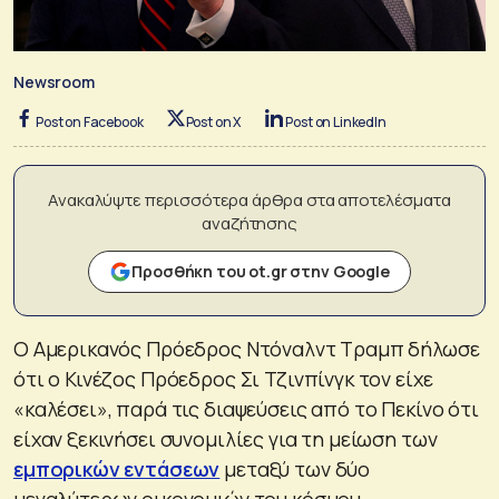
Newsroom
Post on Facebook
Post on X
Post on LinkedIn
Ανακαλύψτε περισσότερα άρθρα στα αποτελέσματα
αναζήτησης
Προσθήκη του ot.gr στην Google
Ο Αμερικανός Πρόεδρος Ντόναλντ Τραμπ δήλωσε
ότι ο Κινέζος Πρόεδρος Σι Τζινπίνγκ τον είχε
«καλέσει», παρά τις διαψεύσεις από το Πεκίνο ότι
είχαν ξεκινήσει συνομιλίες για τη μείωση των
εμπορικών εντάσεων
μεταξύ των δύο
μεγαλύτερων οικονομιών του κόσμου.