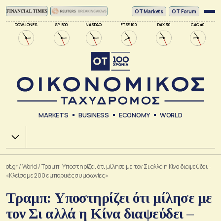
ΟΤ Markets
OT Forum
DOW JONES
SP 500
NASDAQ
FTSE 100
DAX 30
CAC 40
MARKETS
BUSINESS
ECONOMY
WORLD
Χ.Α.
ot.gr
/
World
/
Τραμπ: Υποστηρίζει ότι μίλησε με τον Σι αλλά η Κίνα διαψεύδει –
«Κλείσαμε 200 εμπορικές συμφωνίες»
Τραμπ: Υποστηρίζει ότι μίλησε με
τον Σι αλλά η Κίνα διαψεύδει –