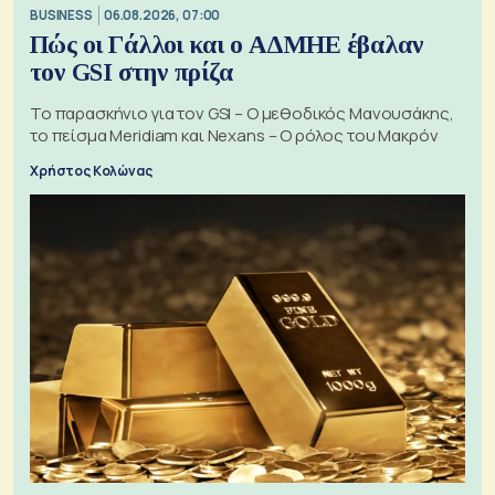
BUSINESS
06.08.2026, 07:00
Πώς οι Γάλλοι και ο ΑΔΜΗΕ έβαλαν
τον GSI στην πρίζα
Το παρασκήνιο για τον GSI – Ο μεθοδικός Μανουσάκης,
το πείσμα Meridiam και Nexans – Ο ρόλος του Μακρόν
Χρήστος Κολώνας