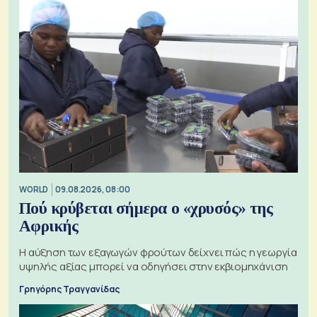
WORLD
09.08.2026, 08:00
Πού κρύβεται σήμερα ο «χρυσός» της
Αφρικής
Η αύξηση των εξαγωγών φρούτων δείχνει πώς η γεωργία
υψηλής αξίας μπορεί να οδηγήσει στην εκβιομηχάνιση
Γρηγόρης Τραγγανίδας