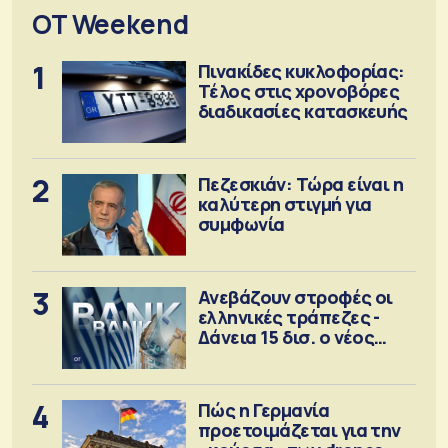
OT Weekend
1
Πινακίδες κυκλοφορίας:
Τέλος στις χρονοβόρες
διαδικασίες κατασκευής
2
Πεζεσκιάν: Τώρα είναι η
καλύτερη στιγμή για
συμφωνία
3
Ανεβάζουν στροφές οι
ελληνικές τράπεζες -
Δάνεια 15 δισ. ο νέος
στόχος
4
Πώς η Γερμανία
προετοιμάζεται για την