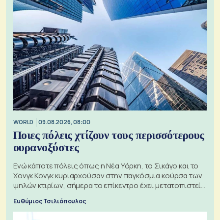
WORLD
09.08.2026, 08:00
Ποιες πόλεις χτίζουν τους περισσότερους
ουρανοξύστες
Ενώ κάποτε πόλεις όπως η Νέα Υόρκη, το Σικάγο και το
Χονγκ Κονγκ κυριαρχούσαν στην παγκόσμια κούρσα των
ψηλών κτιρίων, σήμερα το επίκεντρο έχει μετατοπιστεί
προς την Ασία
Ευθύμιος Τσιλιόπουλος