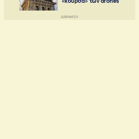
«κούρσα» των drones