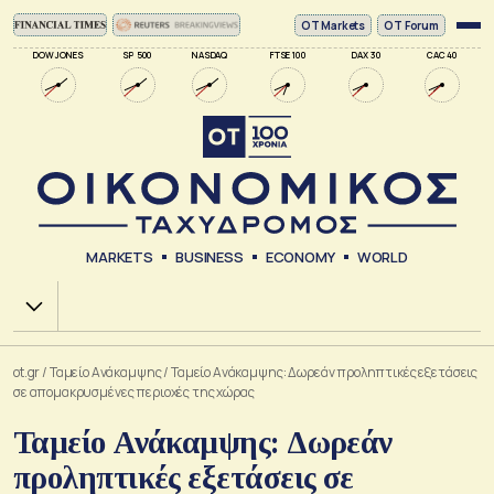
ΟΤ Markets
OT Forum
DOW JONES
SP 500
NASDAQ
FTSE 100
DAX 30
CAC 40
MARKETS
BUSINESS
ECONOMY
WORLD
Χ.Α.
ot.gr
/
Ταμείο Ανάκαμψης
/
Ταμείο Ανάκαμψης: Δωρεάν προληπτικές εξετάσεις
σε απομακρυσμένες περιοχές της χώρας
Ταμείο Ανάκαμψης: Δωρεάν
προληπτικές εξετάσεις σε