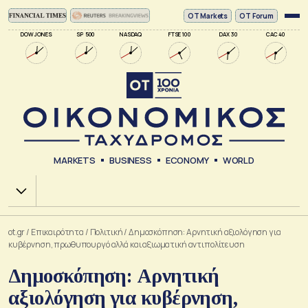
ΟΤ Markets
OT Forum
DOW JONES
SP 500
NASDAQ
FTSE 100
DAX 30
CAC 40
MARKETS
BUSINESS
ECONOMY
WORLD
Χ.Α.
ot.gr
/
Επικαιρότητα
/
Πολιτική
/
Δημοσκόπηση: Αρνητική αξιολόγηση για
κυβέρνηση, πρωθυπουργό αλλά και αξιωματική αντιπολίτευση
Δημοσκόπηση: Αρνητική
αξιολόγηση για κυβέρνηση,