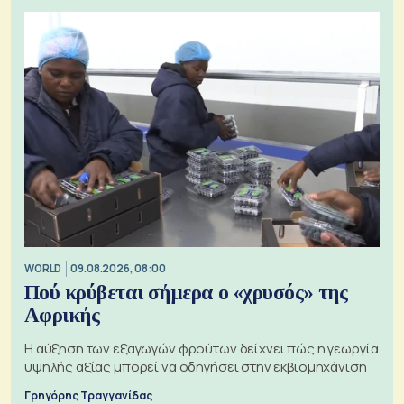
WORLD
09.08.2026, 08:00
Πού κρύβεται σήμερα ο «χρυσός» της
Αφρικής
Η αύξηση των εξαγωγών φρούτων δείχνει πώς η γεωργία
υψηλής αξίας μπορεί να οδηγήσει στην εκβιομηχάνιση
Γρηγόρης Τραγγανίδας