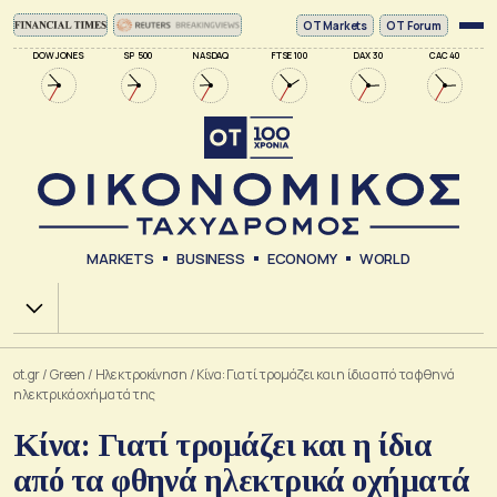
ΟΤ Markets
OT Forum
DOW JONES
SP 500
NASDAQ
FTSE 100
DAX 30
CAC 40
MARKETS
BUSINESS
ECONOMY
WORLD
Χ.Α.
ot.gr
/
Green
/
Ηλεκτροκίνηση
/
Κίνα: Γιατί τρομάζει και η ίδια από τα φθηνά
ηλεκτρικά οχήματά της
Κίνα: Γιατί τρομάζει και η ίδια
από τα φθηνά ηλεκτρικά οχήματά