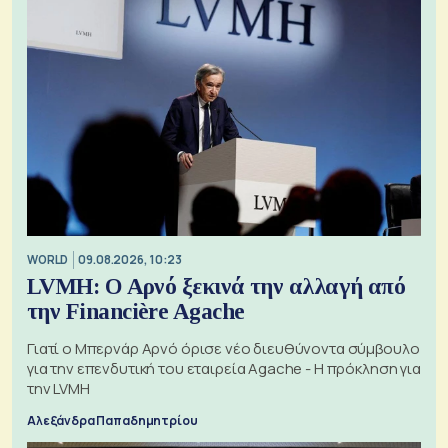
WORLD
09.08.2026, 10:23
LVMH: Ο Αρνό ξεκινά την αλλαγή από
την Financière Agache
Γιατί ο Μπερνάρ Αρνό όρισε νέο διευθύνοντα σύμβουλο
για την επενδυτική του εταιρεία Agache - Η πρόκληση για
την LVMH
Αλεξάνδρα Παπαδημητρίου