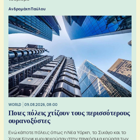
Ανδρομάχη Παύλου
WORLD
09.08.2026, 08:00
Ποιες πόλεις χτίζουν τους περισσότερους
ουρανοξύστες
Ενώ κάποτε πόλεις όπως η Νέα Υόρκη, το Σικάγο και το
Χονγκ Κονγκ κυριαρχούσαν στην παγκόσμια κούρσα των