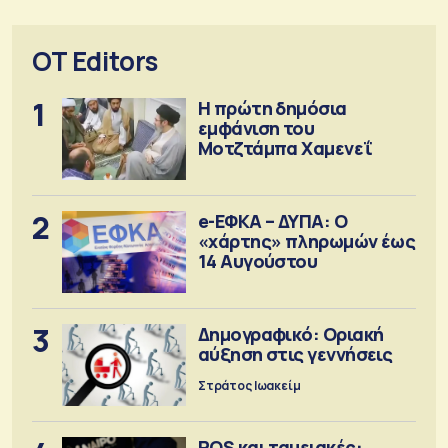
OT Editors
1
Η πρώτη δημόσια
εμφάνιση του
Μοτζτάμπα Χαμενεΐ
2
e-ΕΦΚΑ – ΔΥΠΑ: Ο
«χάρτης» πληρωμών έως
14 Αυγούστου
3
Δημογραφικό: Οριακή
αύξηση στις γεννήσεις
Στράτος Ιωακείμ
POS και ταμειακές: