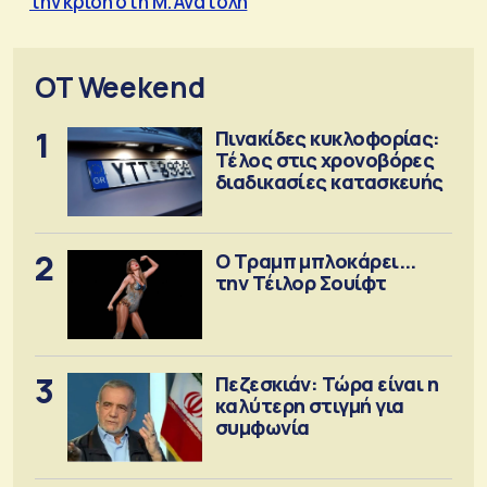
την κρίση στη Μ. Ανατολή
OT Weekend
1
Πινακίδες κυκλοφορίας:
Τέλος στις χρονοβόρες
διαδικασίες κατασκευής
2
Ο Τραμπ μπλοκάρει...
την Τέιλορ Σουίφτ
3
Πεζεσκιάν: Τώρα είναι η
καλύτερη στιγμή για
συμφωνία