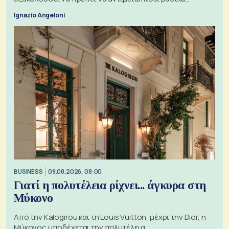
ζητήματα, όπως οι σχέσεις με το Ηνωμένο Βασίλειο
Ignazio Angeloni
BUSINESS
09.08.2026, 08:00
Γιατί η πολυτέλεια ρίχνει... άγκυρα στη
Μύκονο
Από την Kalogirou και τη Louis Vuitton, μέχρι την Dior, η
Μύκονος υποδέχεται την πολυτέλεια