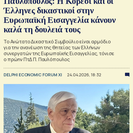
Παυλόπουλος: Η Κοβέσι και οι
Έλληνες δικαστικοί στην
Ευρωπαϊκή Εισαγγελία κάνουν
καλά τη δουλειά τους
Το Ανώτατο Δικαστικό Συμβούλιο είναι αρμόδιο
για την ανανέωση της θητείας των Ελλήνων
συνεργατών της Ευρωπαϊκής Εισαγγελίας, τόνισε
ο πρώην ΠτΔ Π. Παυλόπουλος
DELPHI ECONOMIC FORUM XI
24.04.2026, 18:32