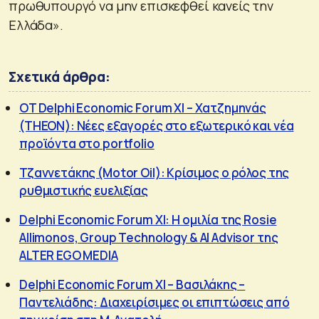
πρωθυπουργό να μην επισκεφθεί κανείς την
Ελλάδα».
Σχετικά άρθρα:
OT Delphi Economic Forum XI – Χατζημηνάς
(THEON): Νέες εξαγορές στο εξωτερικό και νέα
προϊόντα στο portfolio
Τζαννετάκης (Motor Oil): Kρίσιμος ο ρόλος της
ρυθμιστικής ευελιξίας
Delphi Economic Forum XI: Η ομιλία της Rosie
Allimonos, Group Technology & AI Advisor της
ALTER EGO MEDIA
Delphi Economic Forum XI – Βασιλάκης –
Παντελιάδης: Διαχειρίσιμες οι επιπτώσεις από