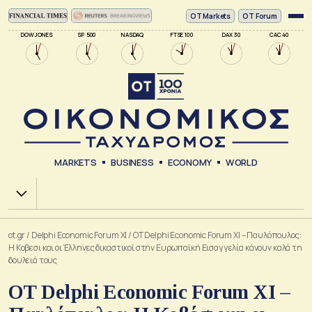
ΟΤ Markets
OT Forum
DOW JONES
SP 500
NASDAQ
FTSE 100
DAX 30
CAC 40
MARKETS
BUSINESS
ECONOMY
WORLD
Χ.Α.
ot.gr
/
Delphi Economic Forum XI
/
ΟΤ Delphi Economic Forum XI – Παυλόπουλος:
Η Κοβεσι και οι Έλληνες δικαστικοί στην Ευρωπαϊκή Εισαγγελία κάνουν καλά τη
δουλειά τους
ΟΤ Delphi Economic Forum XI –