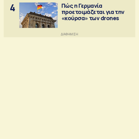
4
Πώς η Γερμανία
προετοιμάζεται για την
«κούρσα» των drones