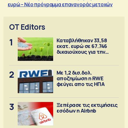
ευρώ – Νέο πρόγραμμα επαναγοράς μετοχών
OT Editors
1
Καταβλήθηκαν 33,58
εκατ. ευρώ σε 67.746
δικαιούχους για την
αγορά λιπασμάτων
2
Με 1,2 δισ.δολ.
αποζημίωση η RWE
φεύγει απο τις ΗΠΑ
3
Ξεπέρασε τις εκτιμήσεις
εσόδων η Airbnb