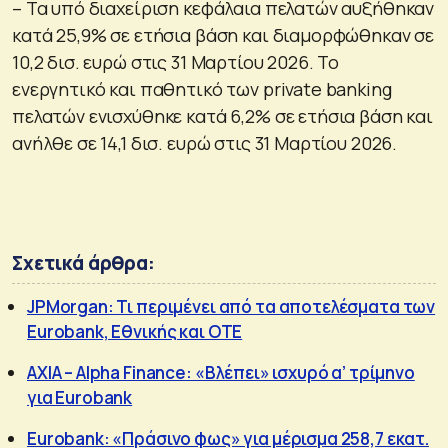
– Τα υπό διαχείριση κεφάλαια πελατών αυξήθηκαν
κατά 25,9% σε ετήσια βάση και διαμορφώθηκαν σε
10,2 δισ. ευρώ στις 31 Μαρτίου 2026. Το
ενεργητικό και παθητικό των private banking
πελατών ενισχύθηκε κατά 6,2% σε ετήσια βάση και
ανήλθε σε 14,1 δισ. ευρώ στις 31 Μαρτίου 2026.
Σχετικά άρθρα:
JPMorgan: Τι περιμένει από τα αποτελέσματα των
Eurobank, Εθνικής και ΟΤΕ
AXIA – Alpha Finance: «Βλέπει» ισχυρό α’ τρίμηνο
για Eurobank
Eurobank: «Πράσινο φως» για μέρισμα 258,7 εκατ.