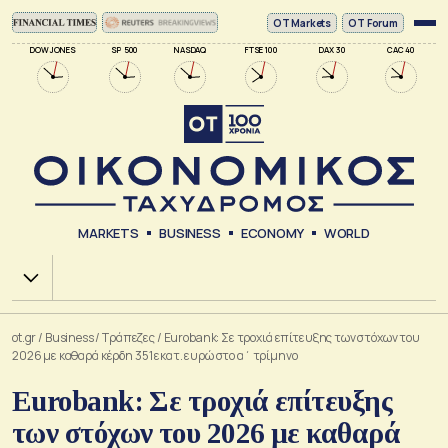
ΟΤ Markets
OT Forum
DOW JONES
SP 500
NASDAQ
FTSE 100
DAX 30
CAC 40
MARKETS
BUSINESS
ECONOMY
WORLD
Χ.Α.
ot.gr
/
Business
/
Τράπεζες
/
Eurobank: Σε τροχιά επίτευξης των στόχων του
2026 με καθαρά κέρδη 351 εκατ. ευρώ στο α΄ τρίμηνο
Eurobank: Σε τροχιά επίτευξης
των στόχων του 2026 με καθαρά