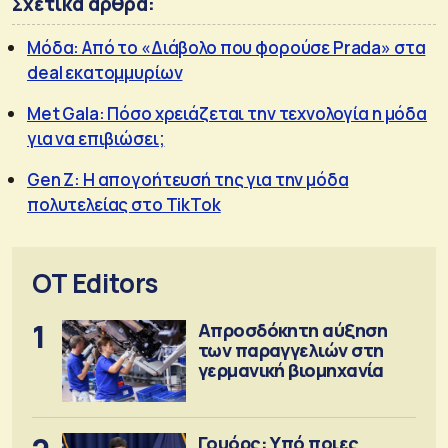
Σχετικά άρθρα:
Μόδα: Από το «Διάβολο που φορούσε Prada» στα
deal εκατομμυρίων
Met Gala: Πόσο χρειάζεται την τεχνολογία η μόδα
για να επιβιώσει;
Gen Z: Η απογοήτευσή της για την μόδα
πολυτελείας στο TikTok
OT Editors
1
Απροσδόκητη αύξηση
των παραγγελιών στη
γερμανική βιομηχανία
Γουόρς: Υπό ποιες