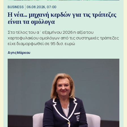
BUSINESS
06.08.2026, 07:00
Η νέα... μηχανή κερδών για τις τράπεζες
είναι τα ομόλογα
Στο τέλος του α΄ εξαμήνου 2026 η αξία του
χαρτοφυλακίου ομολόγων από τις συστημικές τράπεζες
είχε διαμορφωθεί σε 95 δισ. ευρώ
Αγης Μάρκου