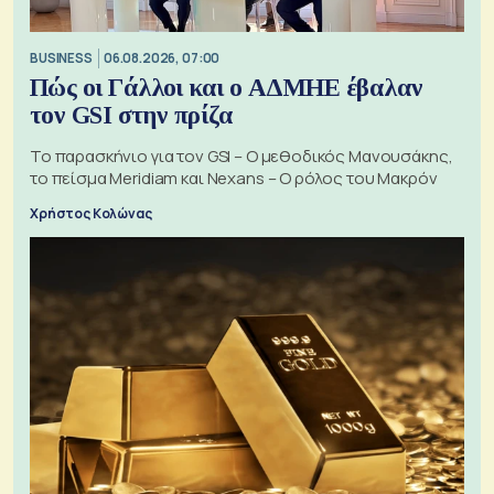
BUSINESS
06.08.2026, 07:00
Πώς οι Γάλλοι και ο ΑΔΜΗΕ έβαλαν
τον GSI στην πρίζα
Το παρασκήνιο για τον GSI – Ο μεθοδικός Μανουσάκης,
το πείσμα Meridiam και Nexans – Ο ρόλος του Μακρόν
Χρήστος Κολώνας