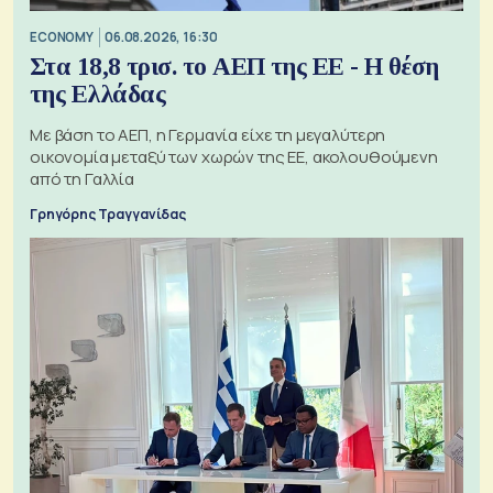
ECONOMY
06.08.2026, 16:30
Στα 18,8 τρισ. το ΑΕΠ της ΕΕ - Η θέση
της Ελλάδας
Με βάση το ΑΕΠ, η Γερμανία είχε τη μεγαλύτερη
οικονομία μεταξύ των χωρών της ΕΕ, ακολουθούμενη
από τη Γαλλία
Γρηγόρης Τραγγανίδας