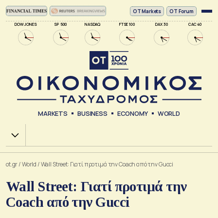
ΟΤ Markets
OT Forum
DOW JONES
SP 500
NASDAQ
FTSE 100
DAX 30
CAC 40
MARKETS
BUSINESS
ECONOMY
WORLD
Χ.Α.
ot.gr
/
World
/
Wall Street: Γιατί προτιμά την Coach από την Gucci
Wall Street: Γιατί προτιμά την
Coach από την Gucci