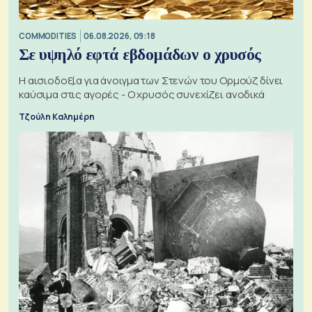
COMMODITIES
06.08.2026, 09:18
Σε υψηλό εφτά εβδομάδων ο χρυσός
Η αισιοδοξία για άνοιγμα των Στενών του Ορμούζ δίνει
καύσιμα στις αγορές - Ο χρυσός συνεχίζει ανοδικά
Τζούλη Καλημέρη