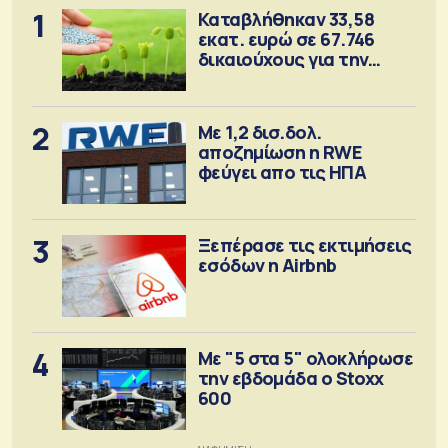
1
Καταβλήθηκαν 33,58
εκατ. ευρώ σε 67.746
δικαιούχους για την
αγορά λιπασμάτων
2
Με 1,2 δισ.δολ.
αποζημίωση η RWE
φεύγει απο τις ΗΠΑ
3
Ξεπέρασε τις εκτιμήσεις
εσόδων η Airbnb
4
Με "5 στα 5" ολοκλήρωσε
την εβδομάδα ο Stoxx
600