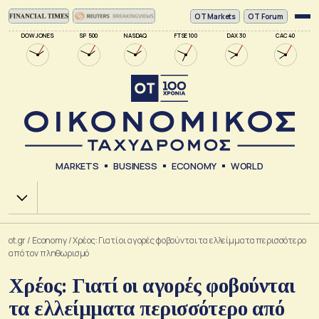
ΟΤ Markets
OT Forum
DOW JONES
SP 500
NASDAQ
FTSE 100
DAX 30
CAC 40
MARKETS
BUSINESS
ECONOMY
WORLD
Χ.Α.
ot.gr
/
Economy
/
Χρέος: Γιατί οι αγορές φοβούνται τα ελλείμματα περισσότερο
από τον πληθωρισμό
Χρέος: Γιατί οι αγορές φοβούνται
τα ελλείμματα περισσότερο από