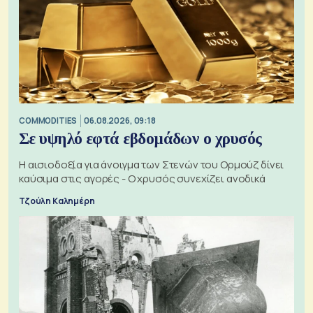
COMMODITIES
06.08.2026, 09:18
Σε υψηλό εφτά εβδομάδων ο χρυσός
Η αισιοδοξία για άνοιγμα των Στενών του Ορμούζ δίνει
καύσιμα στις αγορές - Ο χρυσός συνεχίζει ανοδικά
Τζούλη Καλημέρη