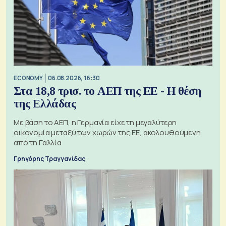
ECONOMY
06.08.2026, 16:30
Στα 18,8 τρισ. το ΑΕΠ της ΕΕ - Η θέση
της Ελλάδας
Με βάση το ΑΕΠ, η Γερμανία είχε τη μεγαλύτερη
οικονομία μεταξύ των χωρών της ΕΕ, ακολουθούμενη
από τη Γαλλία
Γρηγόρης Τραγγανίδας