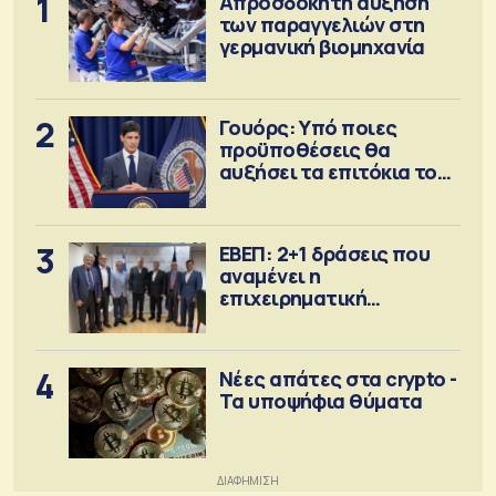
1
Απροσδόκητη αύξηση
των παραγγελιών στη
γερμανική βιομηχανία
2
Γουόρς: Υπό ποιες
προϋποθέσεις θα
αυξήσει τα επιτόκια τον
Σεπτέμβριο
3
ΕΒΕΠ: 2+1 δράσεις που
αναμένει η
επιχειρηματική
κοινότητα
4
Νέες απάτες στα crypto -
Τα υποψήφια θύματα