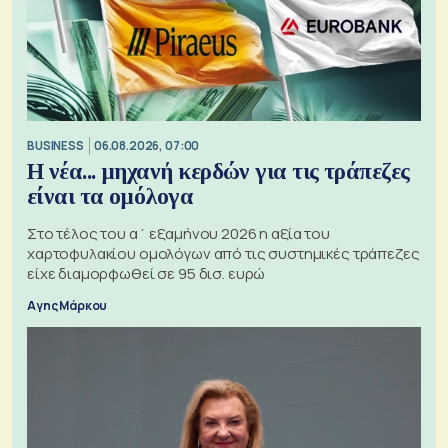
BUSINESS
06.08.2026, 07:00
Η νέα... μηχανή κερδών για τις τράπεζες
είναι τα ομόλογα
Στο τέλος του α΄ εξαμήνου 2026 η αξία του
χαρτοφυλακίου ομολόγων από τις συστημικές τράπεζες
είχε διαμορφωθεί σε 95 δισ. ευρώ
Αγης Μάρκου