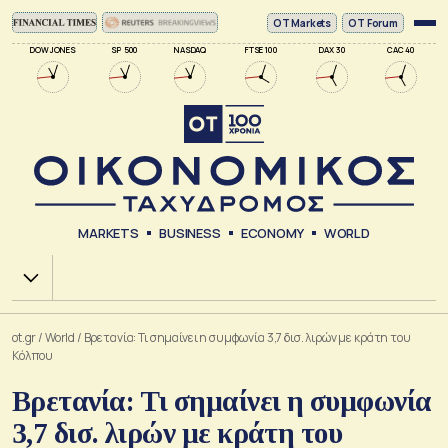
ΟΤ Markets
OT Forum
DOW JONES
SP 500
NASDAQ
FTSE 100
DAX 30
CAC 40
MARKETS
BUSINESS
ECONOMY
WORLD
Χ.Α.
ot.gr
/
World
/
Βρετανία: Τι σημαίνει η συμφωνία 3,7 δισ. λιρών με κράτη του
Κόλπου
Βρετανία: Τι σημαίνει η συμφωνία
3,7 δισ. λιρών με κράτη του