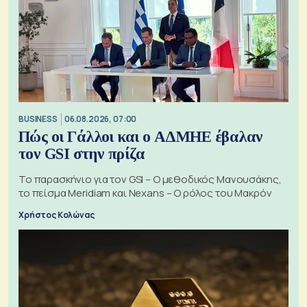
BUSINESS
06.08.2026, 07:00
Πώς οι Γάλλοι και ο ΑΔΜΗΕ έβαλαν
τον GSI στην πρίζα
Το παρασκήνιο για τον GSI – Ο μεθοδικός Μανουσάκης,
το πείσμα Meridiam και Nexans – Ο ρόλος του Μακρόν
Χρήστος Κολώνας