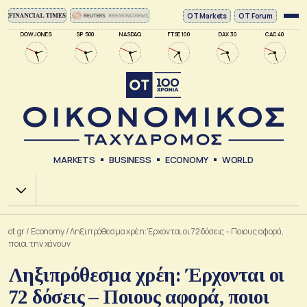
ΟΤ Markets
OT Forum
DOW JONES
SP 500
NASDAQ
FTSE 100
DAX 30
CAC 40
MARKETS
BUSINESS
ECONOMY
WORLD
Χ.Α.
ot.gr
/
Economy
/
Ληξιπρόθεσμα χρέη: Έρχονται οι 72 δόσεις – Ποιους αφορά,
ποιοι την χάνουν
Ληξιπρόθεσμα χρέη: Έρχονται οι
72 δόσεις – Ποιους αφορά, ποιοι