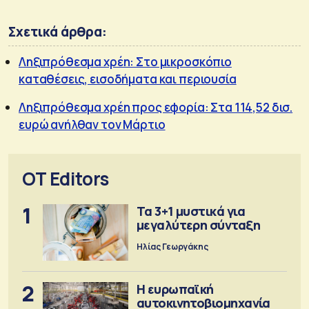
Σχετικά άρθρα:
Ληξιπρόθεσμα χρέη: Στο μικροσκόπιο
καταθέσεις, εισοδήματα και περιουσία
Ληξιπρόθεσμα χρέη προς εφορία: Στα 114,52 δισ.
ευρώ ανήλθαν τον Μάρτιο
OT Editors
1
Τα 3+1 μυστικά για
μεγαλύτερη σύνταξη
Ηλίας Γεωργάκης
2
Η ευρωπαϊκή
αυτοκινητοβιομηχανία