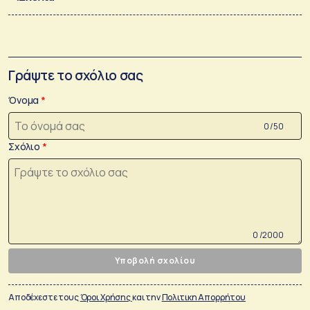
Γράψτε το σχόλιο σας
Όνομα
0 /50
Σχόλιο
0 /2000
Υποβολή σχολίου
Αποδέχεστε τους
Όροι Χρήσης
και την
Πολιτικη Απορρήτου