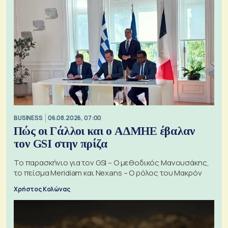
BUSINESS
06.08.2026, 07:00
Πώς οι Γάλλοι και ο ΑΔΜΗΕ έβαλαν
τον GSI στην πρίζα
Το παρασκήνιο για τον GSI – Ο μεθοδικός Μανουσάκης,
το πείσμα Meridiam και Nexans – Ο ρόλος του Μακρόν
Χρήστος Κολώνας