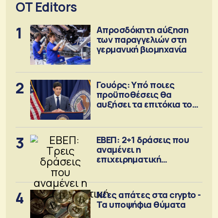
OT Editors
1
Απροσδόκητη αύξηση
των παραγγελιών στη
γερμανική βιομηχανία
2
Γουόρς: Υπό ποιες
προϋποθέσεις θα
αυξήσει τα επιτόκια τον
Σεπτέμβριο
3
ΕΒΕΠ: 2+1 δράσεις που
αναμένει η
επιχειρηματική
κοινότητα
4
Νέες απάτες στα crypto -
Τα υποψήφια θύματα