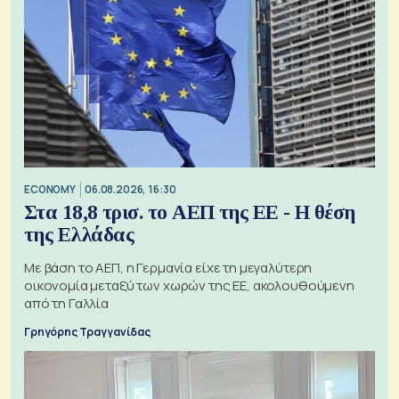
ECONOMY
06.08.2026, 16:30
Στα 18,8 τρισ. το ΑΕΠ της ΕΕ - Η θέση
της Ελλάδας
Με βάση το ΑΕΠ, η Γερμανία είχε τη μεγαλύτερη
οικονομία μεταξύ των χωρών της ΕΕ, ακολουθούμενη
από τη Γαλλία
Γρηγόρης Τραγγανίδας