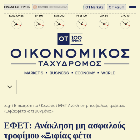
ΟΤ Markets
OT Forum
DOW JONES
SP 500
NASDAQ
FTSE 100
DAX 30
CAC 40
MARKETS
BUSINESS
ECONOMY
WORLD
Χ.Α.
ot.gr
/
Επικαιρότητα
/
Κοινωνία
/
ΕΦΕΤ: Ανάκληση μη ασφαλούς τροφίμου
«Ξιφίας φέτα κατεψυγμένος»
ΕΦΕΤ: Ανάκληση μη ασφαλούς
τροφίμου «Ξιφίας φέτα