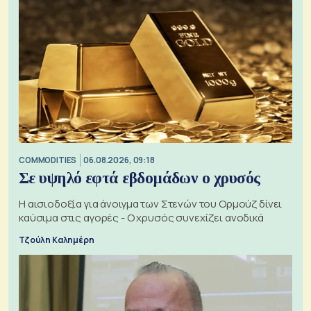
COMMODITIES
06.08.2026, 09:18
Σε υψηλό εφτά εβδομάδων ο χρυσός
Η αισιοδοξία για άνοιγμα των Στενών του Ορμούζ δίνει
καύσιμα στις αγορές - Ο χρυσός συνεχίζει ανοδικά
Τζούλη Καλημέρη