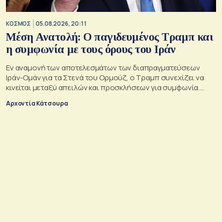
ΚΟΣΜΟΣ
05.08.2026, 20:11
Μέση Ανατολή: Ο παγιδευμένος Τραμπ και
η συμφωνία με τους όρους του Ιράν
Εν αναμονή των αποτελεσμάτων των διαπραγματεύσεων
Ιράν-Ομάν για τα Στενά του Ορμούζ, ο Τραμπ συνεχίζει να
κινείται μεταξύ απειλών και προσκλήσεων για συμφωνία.
Αλλά αυτό που θέλει είναι μακριά από αυτά που συζητούν
Αρχοντία Κάτσουρα
Μουσκάτ και Τεχεράνη.