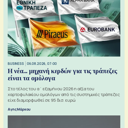
BUSINESS
06.08.2026, 07:00
Η νέα... μηχανή κερδών για τις τράπεζες
είναι τα ομόλογα
Στο τέλος του α΄ εξαμήνου 2026 η αξία του
χαρτοφυλακίου ομολόγων από τις συστημικές τράπεζες
είχε διαμορφωθεί σε 95 δισ. ευρώ
Αγης Μάρκου