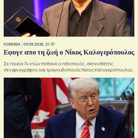
ΚΟΙΝΩΝΙΑ
09.08.2026, 21:37
Εφυγε απο τη ζωή ο Νίκος Καλογερόπουλος
Σε ηλικία 74 ετών πέθανε ο ηθοποιός, σκηνοθέτης,
σεναριογράφος και τραγουδοποιός Νίκος Καλογερόπουλος.