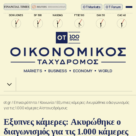
ΟΤ Markets
OT Forum
DOW JONES
SP 500
NASDAQ
FTSE 100
DAX 30
CAC 40
MARKETS
BUSINESS
ECONOMY
WORLD
Χ.Α.
ot.gr
/
Επικαιρότητα
/
Κοινωνία
/
Εξυπνες κάμερες: Ακυρώθηκε ο διαγωνισμός
για τις 1.000 κάμερες ΑΙ στους δρόμους
Εξυπνες κάμερες: Ακυρώθηκε ο
διαγωνισμός για τις 1.000 κάμερες