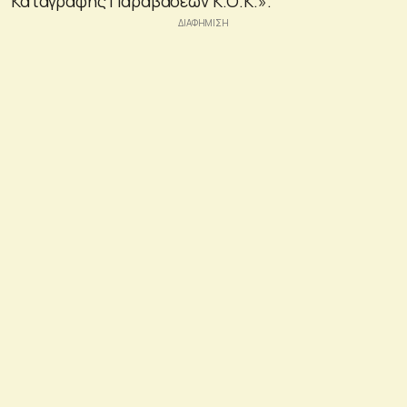
Καταγραφής Παραβάσεων Κ.Ο.Κ.».