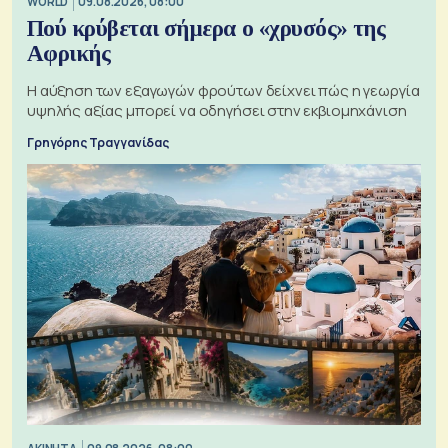
WORLD
09.08.2026, 08:00
Πού κρύβεται σήμερα ο «χρυσός» της
Αφρικής
Η αύξηση των εξαγωγών φρούτων δείχνει πώς η γεωργία
υψηλής αξίας μπορεί να οδηγήσει στην εκβιομηχάνιση
Γρηγόρης Τραγγανίδας