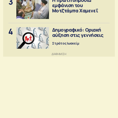
3
εμφάνιση του
Μοτζτάμπα Χαμενεΐ
4
Δημογραφικό: Οριακή
αύξηση στις γεννήσεις
Στράτος Ιωακείμ