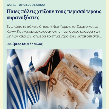
WORLD
09.08.2026, 08:00
Ποιες πόλεις χτίζουν τους περισσότερους
ουρανοξύστες
Ενώ κάποτε πόλεις όπως η Νέα Υόρκη, το Σικάγο και το
Χονγκ Κονγκ κυριαρχούσαν στην παγκόσμια κούρσα των
ψηλών κτιρίων, σήμερα το επίκεντρο έχει μετατοπιστεί
προς την Ασία
Ευθύμιος Τσιλιόπουλος