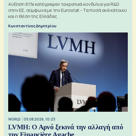
Αύξηση 61% κατέγραψαν τα κρατικά κονδύλια για R&D
στην ΕΕ, σύμφωνα με την Eurostat - Τα ποσά ανά κάτοικο
και η θέση της Ελλάδας
Κωνσταντίνος Δημητρίου
WORLD
09.08.2026, 10:23
LVMH: Ο Αρνό ξεκινά την αλλαγή από
την Financière Agache