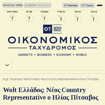
ΟΤ Markets
OT Forum
DOW JONES
SP 500
NASDAQ
FTSE 100
DAX 30
CAC 40
MARKETS
BUSINESS
ECONOMY
WORLD
Χ.Α.
ot.gr
/
Business
/
Wolt Ελλάδος: Νέος Country Representative ο Ηλίας Πίτσαβος
Wolt Ελλάδος: Νέος Country
Representative ο Ηλίας Πίτσαβος