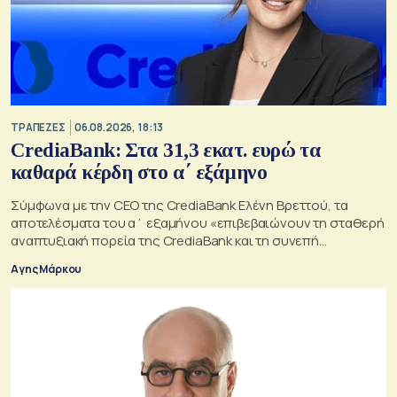
ΤΡΑΠΕΖΕΣ
06.08.2026, 18:13
CrediaBank: Στα 31,3 εκατ. ευρώ τα
καθαρά κέρδη στο α΄ εξάμηνο
Σύμφωνα με την CEO της CrediaBank Ελένη Βρεττού, τα
αποτελέσματα του α΄ εξαμήνου «επιβεβαιώνουν τη σταθερή
αναπτυξιακή πορεία της CrediaBank και τη συνεπή
υλοποίηση της στρατηγικής μας»
Αγης Μάρκου