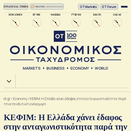
ΟΤ Markets
OT Forum
DOW JONES
SP 500
NASDAQ
FTSE 100
DAX 30
CAC 40
MARKETS
BUSINESS
ECONOMY
WORLD
Χ.Α.
ot.gr
/
Economy
/
ΚΕΦΙΜ: Η Ελλάδα χάνει έδαφος στην ανταγωνιστικότητα παρά
την επενδυτική ανάκαμψη
ΚΕΦΙΜ: Η Ελλάδα χάνει έδαφος
στην ανταγωνιστικότητα παρά την