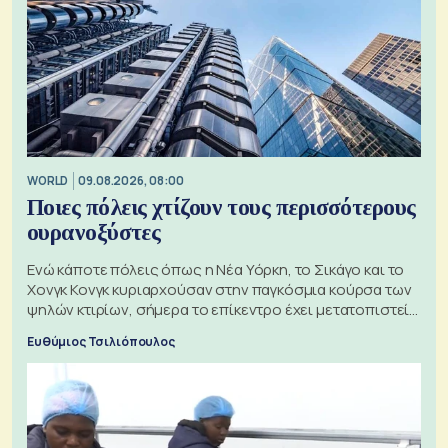
WORLD
09.08.2026, 08:00
Ποιες πόλεις χτίζουν τους περισσότερους
ουρανοξύστες
Ενώ κάποτε πόλεις όπως η Νέα Υόρκη, το Σικάγο και το
Χονγκ Κονγκ κυριαρχούσαν στην παγκόσμια κούρσα των
ψηλών κτιρίων, σήμερα το επίκεντρο έχει μετατοπιστεί
προς την Ασία
Ευθύμιος Τσιλιόπουλος