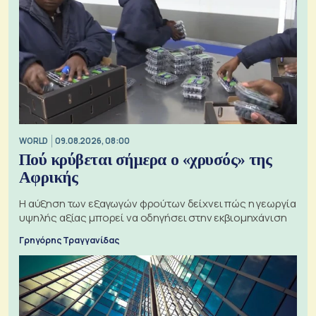
WORLD
09.08.2026, 08:00
Πού κρύβεται σήμερα ο «χρυσός» της
Αφρικής
Η αύξηση των εξαγωγών φρούτων δείχνει πώς η γεωργία
υψηλής αξίας μπορεί να οδηγήσει στην εκβιομηχάνιση
Γρηγόρης Τραγγανίδας