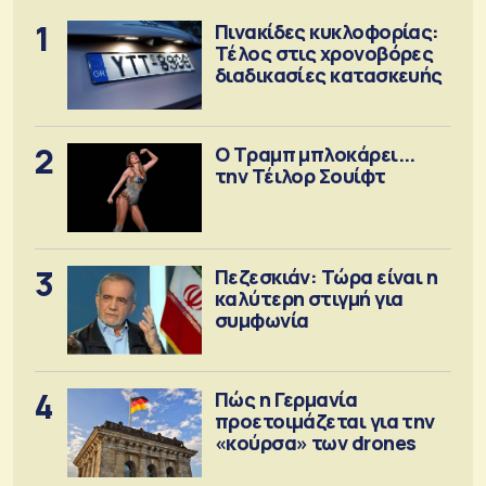
1
Πινακίδες κυκλοφορίας:
Τέλος στις χρονοβόρες
διαδικασίες κατασκευής
2
Ο Τραμπ μπλοκάρει...
την Τέιλορ Σουίφτ
3
Πεζεσκιάν: Τώρα είναι η
καλύτερη στιγμή για
συμφωνία
4
Πώς η Γερμανία
προετοιμάζεται για την
«κούρσα» των drones