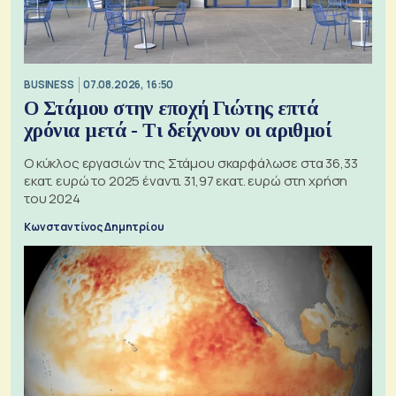
BUSINESS
07.08.2026, 16:50
Ο Στάμου στην εποχή Γιώτης επτά
χρόνια μετά - Τι δείχνουν οι αριθμοί
Ο κύκλος εργασιών της Στάμου σκαρφάλωσε στα 36,33
εκατ. ευρώ το 2025 έναντι 31,97 εκατ. ευρώ στη χρήση
του 2024
Κωνσταντίνος Δημητρίου