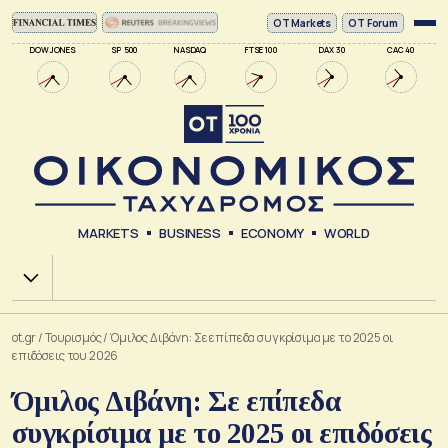
ΟΤ Markets
OT Forum
DOW JONES
SP 500
NASDAQ
FTSE 100
DAX 30
CAC 40
MARKETS
BUSINESS
ECONOMY
WORLD
Χ.Α.
ot.gr
/
Τουρισμός
/
Όμιλος Διβάνη: Σε επίπεδα συγκρίσιμα με το 2025 οι
επιδόσεις του 2026
Όμιλος Διβάνη: Σε επίπεδα
συγκρίσιμα με το 2025 οι επιδόσεις