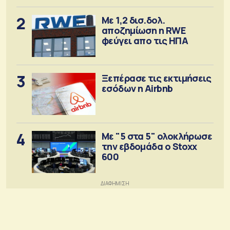
2
Με 1,2 δισ.δολ.
αποζημίωση η RWE
φεύγει απο τις ΗΠΑ
3
Ξεπέρασε τις εκτιμήσεις
εσόδων η Airbnb
4
Με "5 στα 5" ολοκλήρωσε
την εβδομάδα ο Stoxx
600