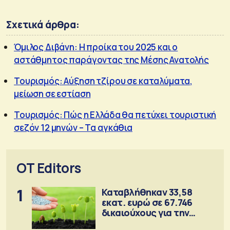
Σχετικά άρθρα:
Όμιλος Διβάνη: Η προίκα του 2025 και ο
αστάθμητος παράγοντας της Μέσης Ανατολής
Τουρισμός: Αύξηση τζίρου σε καταλύματα,
μείωση σε εστίαση
Τουρισμός: Πώς η Ελλάδα θα πετύχει τουριστική
σεζόν 12 μηνών – Τα αγκάθια
OT Editors
1
Καταβλήθηκαν 33,58
εκατ. ευρώ σε 67.746
δικαιούχους για την
αγορά λιπασμάτων