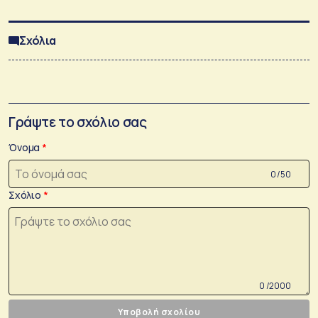
Σχόλια
Γράψτε το σχόλιο σας
Όνομα
0 /50
Σχόλιο
0 /2000
Υποβολή σχολίου