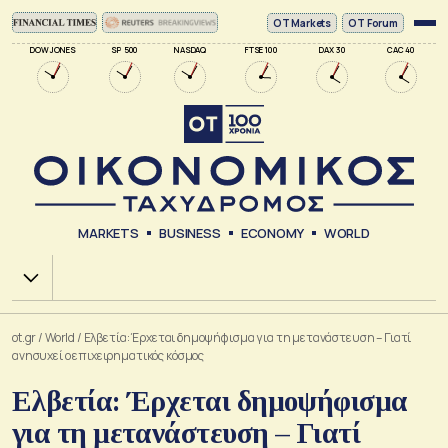
ΟΤ Markets
OT Forum
DOW JONES
SP 500
NASDAQ
FTSE 100
DAX 30
CAC 40
MARKETS
BUSINESS
ECONOMY
WORLD
Χ.Α.
ot.gr
/
World
/
Ελβετία: Έρχεται δημοψήφισμα για τη μετανάστευση – Γιατί
ανησυχεί ο επιχειρηματικός κόσμος
Ελβετία: Έρχεται δημοψήφισμα
για τη μετανάστευση – Γιατί