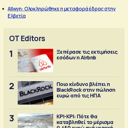
Allwyn: Ολοκληρώθηκε η μεταφορά έδρας στην
Ελβετία
OT Editors
1
Ξεπέρασε τις εκτιμήσεις
εσόδων η Airbnb
2
Ποιο κίνδυνο βλέπει η
BlackRock στην πώληση
ευρώ από τις ΗΠΑ
3
ΚΡΙ-ΚΡΙ: Πότε θα
καταβληθεί το μέρισμα
0,450 ευρώ ανά μετοχή