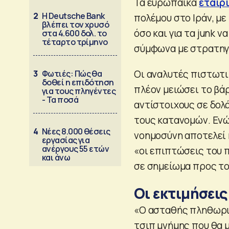
Τα ευρωπαϊκά
εταιρ
2
Η Deutsche Bank
πολέμου στο Ιράν, με
βλέπει τον χρυσό
όσο και για τα junk 
στα 4.600 δολ. το
τέταρτο τρίμηνο
σύμφωνα με στρατηγι
Οι αναλυτές πιστωτικ
3
Φωτιές: Πώς θα
δοθεί η επιδότηση
πλέον μειώσει το βά
για τους πληγέντες
- Τα ποσά
αντίστοιχους σε δολ
τους κατανομών. Ενώ
4
Νέες 8.000 θέσεις
νοημοσύνη αποτελεί 
εργασίας για
ανέργους 55 ετών
«οι επιπτώσεις του 
και άνω
σε σημείωμα προς το
Οι εκτιμήσεις
«Ο ασταθής πληθωρισ
τσιπ μνήμης που θα 