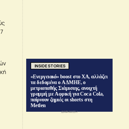
ύς
77
ρών
INSIDE STORIES
ική
«Ενεργειακό» boost στο ΧΑ, αλλάζει
τα δεδομένα ο ΑΔΜΗΕ, ο
μετριοπαθής Σιάμισιης, ανοιχτή
γραμμή με Αφρική για Coca Cola,
παίρνουν ζημιές οι shorts στη
Metlen