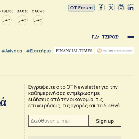
OT Forum
FTSE 100
DAX 30
CAC 40
Γ.Δ:
ΤΖΙΡΟΣ:
#Ακίνητα
#εισιτήρια
Εγγραφείτε στο OT Newsletter για την
καθημερινή σας ενημέρωση με
κά
ειδήσεις από την οικονομία, τις
επιχειρήσεις, τις αγορές και τα διεθνή.