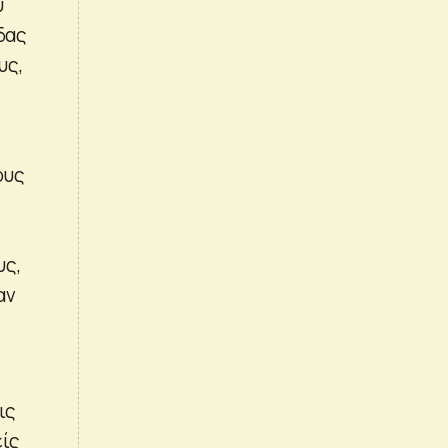
υ
δας
υς,
ους
ν
υς,
αν
ις
είς