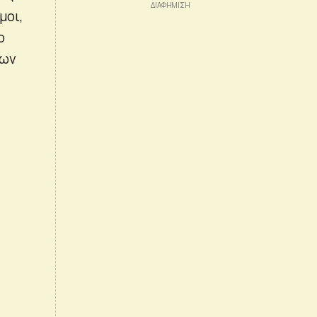
μοι,
ο
των