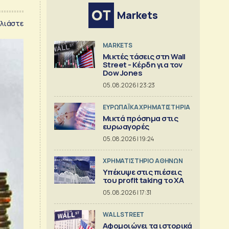
Markets
λιάστε
MARKETS
Μικτές τάσεις στη Wall
Street - Κέρδη για τον
Dow Jones
05.08.2026 | 23:23
ΕΥΡΩΠΑΪΚΑ ΧΡΗΜΑΤΙΣΤΗΡΙΑ
Μικτά πρόσημα στις
ευρωαγορές
05.08.2026 | 19:24
XΡΗΜΑΤΙΣΤΗΡΙΟ ΑΘΗΝΩΝ
Υπέκυψε στις πιέσεις
του profit taking το ΧΑ
05.08.2026 | 17:31
WALL STREET
Αφομοιώνει τα ιστορικά