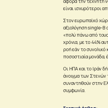
αφορά την τεχνητή ν
είναι ισχυρότεροι απ
Στον ευρωπαϊκό χώρο
αξιολόγηση single-B 
«πολύ πάνω από τους
χρόνια, με το 44% α
ροή εάν το συνολικό
ποσοστιαία μονάδα, 
Οι ΗΠΑ και το Ιράν δ
άνοιγμα των Στενών 
συναντηθούν στην Ελ
συμφωνία.