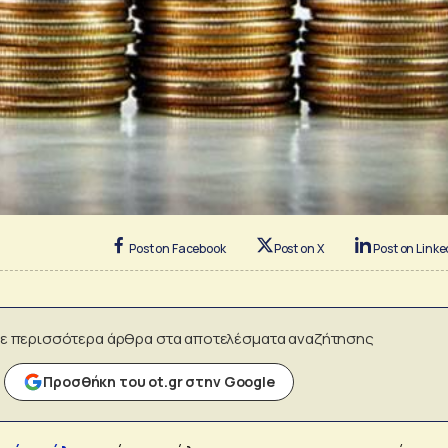
Post on Facebook
Post on X
Post on Linke
ε περισσότερα άρθρα στα αποτελέσματα αναζήτησης
Προσθήκη του ot.gr στην Google