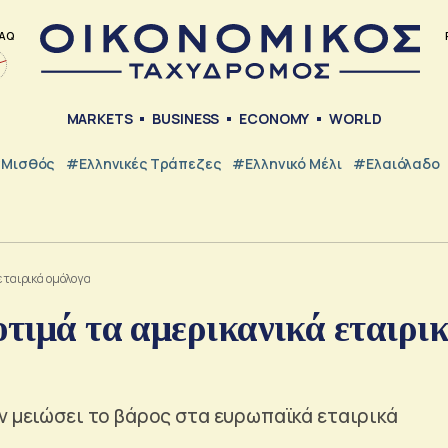
AQ
MARKETS
BUSINESS
ECONOMY
WORLD
Μισθός
#ελληνικές Τράπεζες
#Ελληνικό Μέλι
#Ελαιόλαδο
εταιρικά ομόλογα
οτιμά τα αμερικανικά εταιρι
ν μειώσει το βάρος στα ευρωπαϊκά εταιρικά