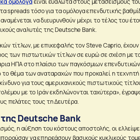
ικά ομόλογα
είναι ευάλωτα στους μετασεισμούς το
 τα spreads τόσο για τα ομόλογα επενδυτικής βαθμί
να αναμένεται να διευρυνθούν μέχρι το τέλος του έτο
κούς αναλυτές της Deutsche Bank.
ών τίτλων, με επικεφαλής τον Steve Caprio, έχουν
ρος των πιστωτικών τίτλων σε ευρώ σε σχέση με τ
άρια ΗΠΑ στο πλαίσιο των παγκόσμιων επενδυτικώ
 το θέμα των αναταραχών που προκαλεί η τεχνητή
κίνδυνο για τους αμερικανικούς πιστωτικούς τίτλο
πολέμου με το Ιράν εκδηλώνονται ταχύτερα», έγραψ
υς πελάτες τους τη Δευτέρα.
 της Deutsche Bank
μός, η αύξηση του κόστους αποστολής, οι ελλείψε
μπορούσαν να επηρεάσουν βασικούς κυκλικούς τομ