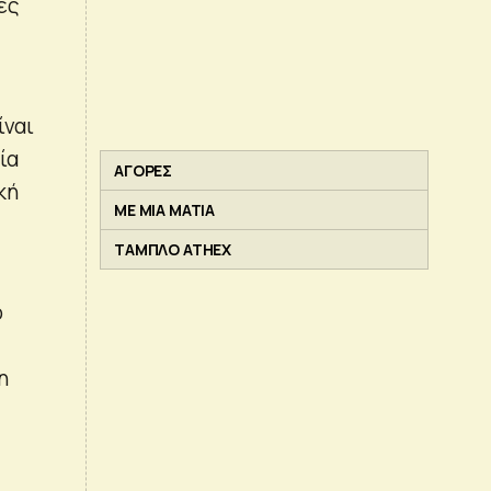
ες
ίναι
ία
ΑΓΟΡΕΣ
κή
ΜΕ ΜΙΑ ΜΑΤΙΑ
ΤΑΜΠΛΟ ATHEX
ο
η