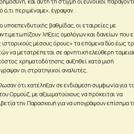
οημοσύνη, και αυτή τη στιγμή οι ευνοϊκοί παράγοντ
ό ό,τι περιμέναμε», έγραψαν.
 υποεπενδυτικής βαθμίδας, οι εταιρείες με
αντιμετωπίζουν λήξεις ομολόγων και δανείων που ε
 ιστορικούς μέσους όρους» τα επόμενα δύο έως τρ
υτών να μετατρέπεται σε αρνητική ελεύθερη ταμεια
 κόστος χρηματοδότησης αυξηθεί κατά μισή
έγραψαν οι στρατηγικοί αναλυτές.
ήλωσαν ότι κατέληξαν σε ενδιάμεση συμφωνία για τ
του Ορμούζ, με αξιωματούχους να πρόκειται να
βετία την Παρασκευή για να υπογράψουν επίσημα τ