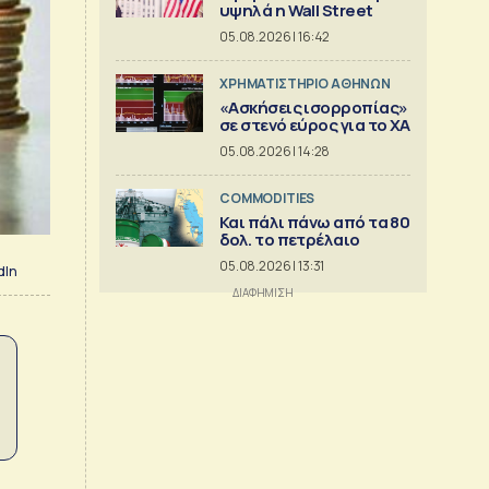
υψηλά η Wall Street
05.08.2026 | 16:42
XΡΗΜΑΤΙΣΤΗΡΙΟ ΑΘΗΝΩΝ
«Ασκήσεις ισορροπίας»
σε στενό εύρος για το ΧΑ
05.08.2026 | 14:28
COMMODITIES
Και πάλι πάνω από τα 80
δολ. το πετρέλαιο
05.08.2026 | 13:31
dIn