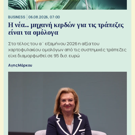
BUSINESS
06.08.2026, 07:00
Η νέα... μηχανή κερδών για τις τράπεζες
είναι τα ομόλογα
Στο τέλος του α΄ εξαμήνου 2026 η αξία του
χαρτοφυλακίου ομολόγων από τις συστημικές τράπεζες
είχε διαμορφωθεί σε 95 δισ. ευρώ
Αγης Μάρκου