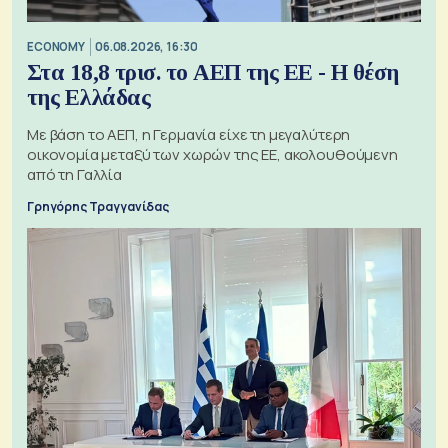
ECONOMY
06.08.2026, 16:30
Στα 18,8 τρισ. το ΑΕΠ της ΕΕ - Η θέση
της Ελλάδας
Με βάση το ΑΕΠ, η Γερμανία είχε τη μεγαλύτερη
οικονομία μεταξύ των χωρών της ΕΕ, ακολουθούμενη
από τη Γαλλία
Γρηγόρης Τραγγανίδας