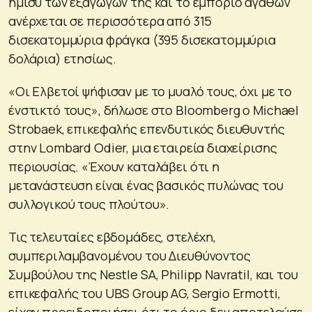
ήμισυ των εξαγωγών της και το εμπόριο αγαθών
ανέρχεται σε περισσότερα από 315
δισεκατομμύρια φράγκα (395 δισεκατομμύρια
δολάρια) ετησίως.
«Οι Ελβετοί ψήφισαν με το μυαλό τους, όχι με το
ένστικτό τους», δήλωσε στο Bloomberg ο Michael
Strobaek, επικεφαλής επενδυτικός διευθυντής
στην Lombard Odier, μια εταιρεία διαχείρισης
περιουσίας. «Έχουν καταλάβει ότι η
μετανάστευση είναι ένας βασικός πυλώνας του
συλλογικού τους πλούτου».
Τις τελευταίες εβδομάδες, στελέχη,
συμπεριλαμβανομένου του Διευθύνοντος
Συμβούλου της Nestle SA, Philipp Navratil, και του
επικεφαλής του UBS Group AG, Sergio Ermotti,
είχαν προειδοποιήσει ότι το όριο δεν αποτελούσε