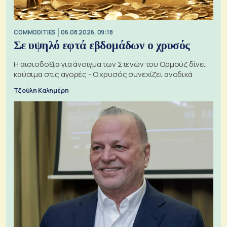
COMMODITIES
06.08.2026, 09:18
Σε υψηλό εφτά εβδομάδων ο χρυσός
Η αισιοδοξία για άνοιγμα των Στενών του Ορμούζ δίνει
καύσιμα στις αγορές - Ο χρυσός συνεχίζει ανοδικά
Τζούλη Καλημέρη