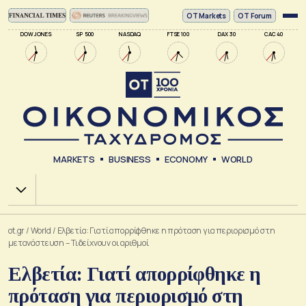
ΟΤ Markets
OT Forum
DOW JONES
SP 500
NASDAQ
FTSE 100
DAX 30
CAC 40
MARKETS
BUSINESS
ECONOMY
WORLD
Χ.Α.
ot.gr
/
World
/
Ελβετία: Γιατί απορρίφθηκε η πρόταση για περιορισμό στη
μετανάστευση – Τι δείχνουν οι αριθμοί
Ελβετία: Γιατί απορρίφθηκε η
πρόταση για περιορισμό στη