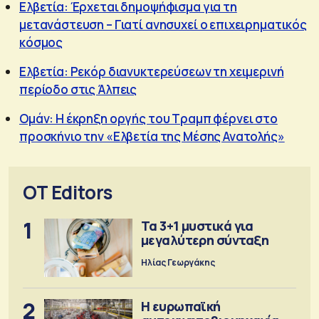
Ελβετία: Έρχεται δημοψήφισμα για τη
μετανάστευση – Γιατί ανησυχεί ο επιχειρηματικός
κόσμος
Ελβετία: Ρεκόρ διανυκτερεύσεων τη χειμερινή
περίοδο στις Άλπεις
Ομάν: Η έκρηξη οργής του Τραμπ φέρνει στο
προσκήνιο την «Ελβετία της Μέσης Ανατολής»
OT Editors
1
Τα 3+1 μυστικά για
μεγαλύτερη σύνταξη
Ηλίας Γεωργάκης
2
Η ευρωπαϊκή