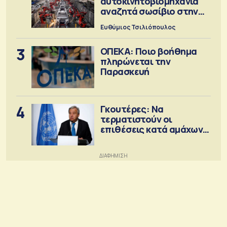
αυτοκινητοβιομηχανία
αναζητά σωσίβιο στην
Κίνα
Ευθύμιος Τσιλιόπουλος
3
ΟΠΕΚΑ: Ποιο βοήθημα
πληρώνεται την
Παρασκευή
4
Γκουτέρες: Να
τερματιστούν οι
επιθέσεις κατά αμάχων
σε Ουκρανία και Ρωσία