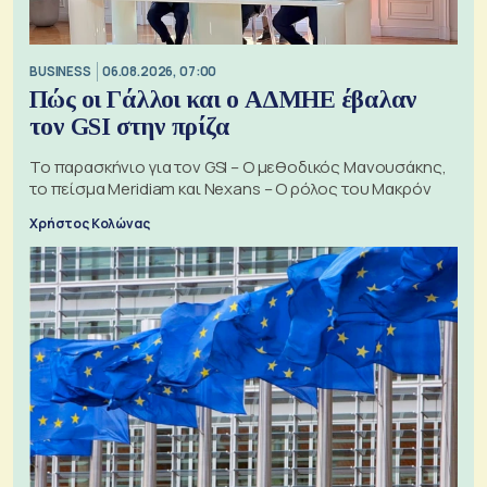
BUSINESS
06.08.2026, 07:00
Πώς οι Γάλλοι και ο ΑΔΜΗΕ έβαλαν
τον GSI στην πρίζα
Το παρασκήνιο για τον GSI – Ο μεθοδικός Μανουσάκης,
το πείσμα Meridiam και Nexans – Ο ρόλος του Μακρόν
Χρήστος Κολώνας