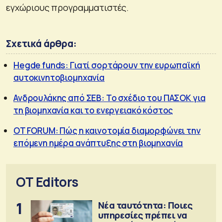
εγχώριους προγραμματιστές.
Σχετικά άρθρα:
Hegde funds: Γιατί σορτάρουν την ευρωπαϊκή
αυτοκινητοβιομηχανία
Ανδρουλάκης από ΣΕΒ: Το σχέδιο του ΠΑΣΟΚ για
τη βιομηχανία και το ενεργειακό κόστος
OT FORUM: Πώς η καινοτομία διαμορφώνει την
επόμενη ημέρα ανάπτυξης στη βιομηχανία
OT Editors
1
Νέα ταυτότητα: Ποιες
υπηρεσίες πρέπει να