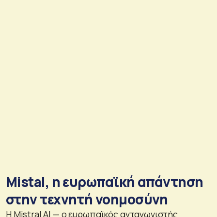
Μistal, η ευρωπαϊκή απάντηση
στην τεχνητή νοημοσύνη
Η Mistral AI — ο ευρωπαϊκός ανταγωνιστής