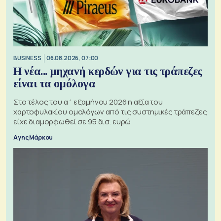
BUSINESS
06.08.2026, 07:00
Η νέα... μηχανή κερδών για τις τράπεζες
είναι τα ομόλογα
Στο τέλος του α΄ εξαμήνου 2026 η αξία του
χαρτοφυλακίου ομολόγων από τις συστημικές τράπεζες
είχε διαμορφωθεί σε 95 δισ. ευρώ
Αγης Μάρκου