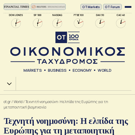
ΟΤ Markets
OT Forum
DOW JONES
SP 500
NASDAQ
FTSE 100
DAX 30
CAC 40
MARKETS
BUSINESS
ECONOMY
WORLD
Χ.Α.
ot.gr
/
World
/
Τεχνητή νοημοσύνη: Η ελπίδα της Ευρώπης για τη
μεταποιητική βιομηχανία
Τεχνητή νοημοσύνη: Η ελπίδα της
Ευρώπης για τη μεταποιητική