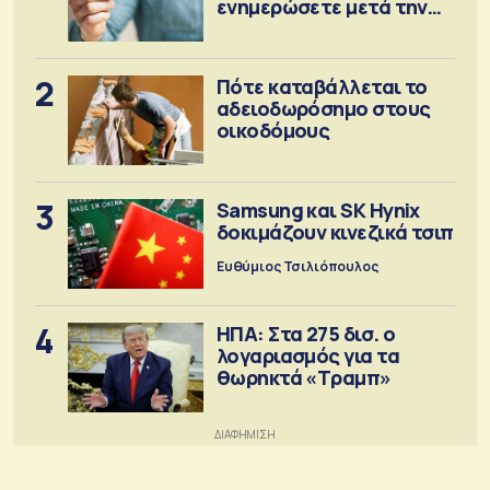
ενημερώσετε μετά την
έκδοση
2
Πότε καταβάλλεται το
αδειοδωρόσημο στους
οικοδόμους
3
Samsung και SK Hynix
δοκιμάζουν κινεζικά τσιπ
Ευθύμιος Τσιλιόπουλος
4
ΗΠΑ: Στα 275 δισ. ο
λογαριασμός για τα
θωρηκτά «Τραμπ»