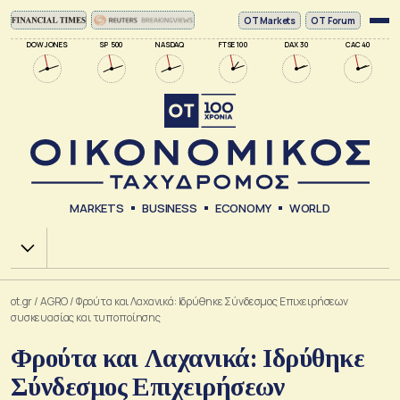
ΟΤ Markets
OT Forum
DOW JONES
SP 500
NASDAQ
FTSE 100
DAX 30
CAC 40
MARKETS
BUSINESS
ECONOMY
WORLD
Χ.Α.
ot.gr
/
AGRO
/
Φρούτα και Λαχανικά: Ιδρύθηκε Σύνδεσμος Επιχειρήσεων
συσκευασίας και τυποποίησης
Φρούτα και Λαχανικά: Ιδρύθηκε
Σύνδεσμος Επιχειρήσεων