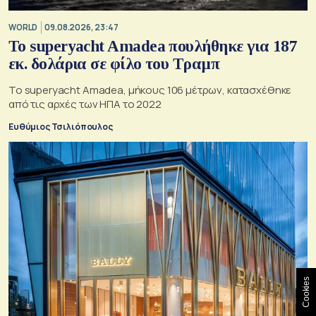
WORLD
09.08.2026, 23:47
To superyacht Amadea πουλήθηκε για 187
εκ. δολάρια σε φίλο του Τραμπ
Το superyacht Amadea, μήκους 106 μέτρων, κατασχέθηκε
από τις αρχές των ΗΠΑ το 2022
Ευθύμιος Τσιλιόπουλος
Cookies