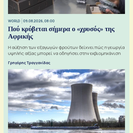
WORLD
09.08.2026, 08:00
Πού κρύβεται σήμερα ο «χρυσός» της
Αφρικής
Η αύξηση των εξαγωγών φρούτων δείχνει πώς η γεωργία
υψηλής αξίας μπορεί να οδηγήσει στην εκβιομηχάνιση
Γρηγόρης Τραγγανίδας