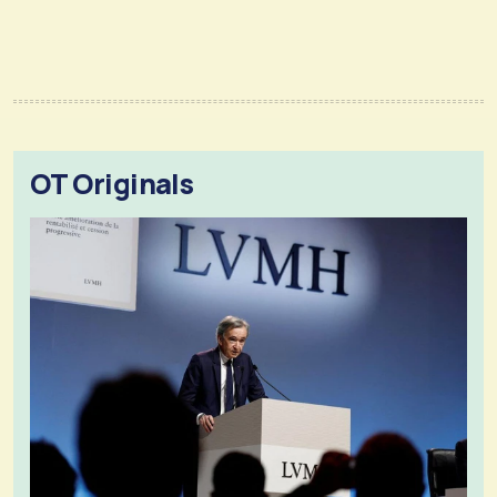
OT Originals