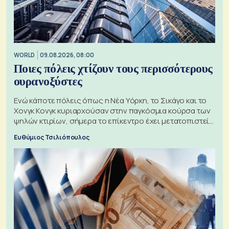
WORLD
09.08.2026, 08:00
Ποιες πόλεις χτίζουν τους περισσότερους
ουρανοξύστες
Ενώ κάποτε πόλεις όπως η Νέα Υόρκη, το Σικάγο και το
Χονγκ Κονγκ κυριαρχούσαν στην παγκόσμια κούρσα των
ψηλών κτιρίων, σήμερα το επίκεντρο έχει μετατοπιστεί
προς την Ασία
Ευθύμιος Τσιλιόπουλος