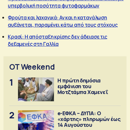
υπερβολική ποσότητα φυτοφαρμάκων
Φρούτα και λαχανικά: Αν και η κατανάλωση
αυξάνεται, παραμένει κάτω από τους στόχους
Κρασί: Η απόσταξη κρίσης δεν άδειασε τις
δεξαμενές στη Γαλλία
OT Weekend
1
Η πρώτη δημόσια
εμφάνιση του
Μοτζτάμπα Χαμενεΐ
2
e-ΕΦΚΑ – ΔΥΠΑ: Ο
«χάρτης» πληρωμών έως
14 Αυγούστου