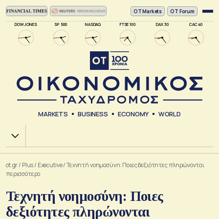
ΟΤ Markets
OT Forum
DOW JONES
SP 500
NASDAQ
FTSE 100
DAX 30
CAC 40
MARKETS
BUSINESS
ECONOMY
WORLD
Χ.Α.
ot.gr
/
Plus
/
Executive
/
Τεχνητή νοημοσύνη: Ποιες δεξιότητες πληρώνονται
περισσότερο
Τεχνητή νοημοσύνη: Ποιες
δεξιότητες πληρώνονται