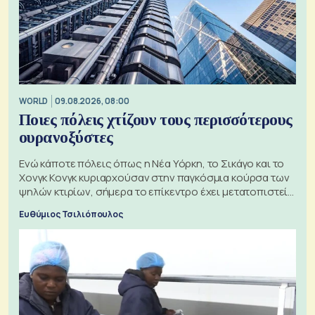
WORLD
09.08.2026, 08:00
Ποιες πόλεις χτίζουν τους περισσότερους
ουρανοξύστες
Ενώ κάποτε πόλεις όπως η Νέα Υόρκη, το Σικάγο και το
Χονγκ Κονγκ κυριαρχούσαν στην παγκόσμια κούρσα των
ψηλών κτιρίων, σήμερα το επίκεντρο έχει μετατοπιστεί
προς την Ασία
Ευθύμιος Τσιλιόπουλος