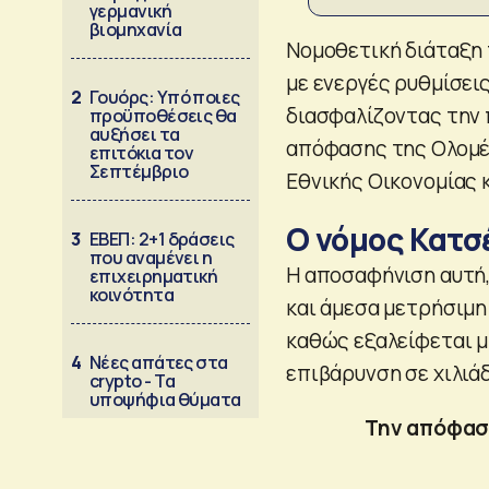
γερμανική
βιομηχανία
Νομοθετική διάταξη 
με ενεργές ρυθμίσει
2
Γουόρς: Υπό ποιες
διασφαλίζοντας την 
προϋποθέσεις θα
αυξήσει τα
απόφασης της Ολομέλ
επιτόκια τον
Σεπτέμβριο
Εθνικής Οικονομίας 
Ο νόμος Κατσ
3
ΕΒΕΠ: 2+1 δράσεις
που αναμένει η
Η αποσαφήνιση αυτή,
επιχειρηματική
κοινότητα
και άμεσα μετρήσιμη
καθώς εξαλείφεται μ
4
Νέες απάτες στα
επιβάρυνση σε χιλιάδ
crypto - Τα
υποψήφια θύματα
Την απόφαση