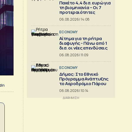
Πακέτο 4,4 δισ. ευρώ για
τη βιομηχανία – Οι 7
προτεραιότητες
06.08.2026 | 14:08
ECONOMY
Αίτημα για τη ρήτρα
διαφυγής - Πάνω από 1
δισ. οι νέες επενδύσεις
06.08.2026 | 11:09
ECONOMY
Δήμας: Στο Εθνικό
Πρόγραμμα Ανάπτυξης
το Αεροδρόμιο Πάρου
dIn
06.08.2026 | 10:14