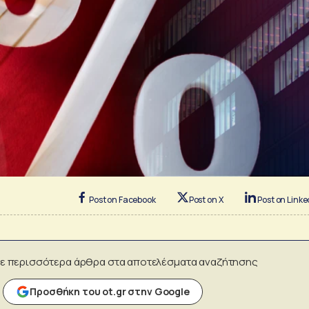
Post on Facebook
Post on X
Post on Linke
ε περισσότερα άρθρα στα αποτελέσματα αναζήτησης
Προσθήκη του ot.gr στην Google