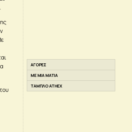
.
της
ων
Με
ται
ΑΓΟΡΕΣ
τα
ΜΕ ΜΙΑ ΜΑΤΙΑ
ΤΑΜΠΛΟ ATHEX
 του