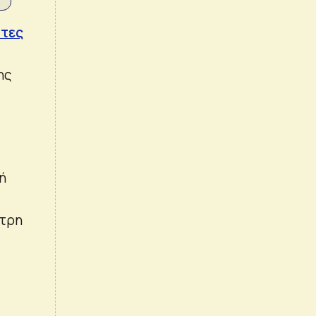
πτες
ης
ή
ετρη