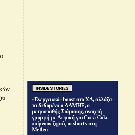
να
ικών
INSIDE STORIES
ξει
«Ενεργειακό» boost στο ΧΑ, αλλάζει
τα δεδομένα ο ΑΔΜΗΕ, ο
μετριοπαθής Σιάμισιης, ανοιχτή
γραμμή με Αφρική για Coca Cola,
παίρνουν ζημιές οι shorts στη
Metlen