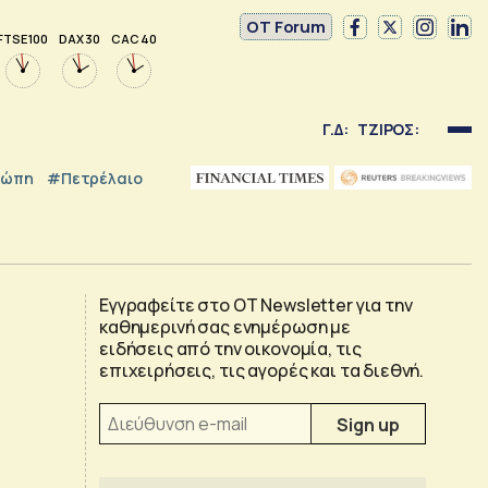
OT Forum
FTSE 100
DAX 30
CAC 40
Γ.Δ:
ΤΖΙΡΟΣ:
ρώπη
#Πετρέλαιο
Εγγραφείτε στο OT Newsletter για την
καθημερινή σας ενημέρωση με
ειδήσεις από την οικονομία, τις
επιχειρήσεις, τις αγορές και τα διεθνή.