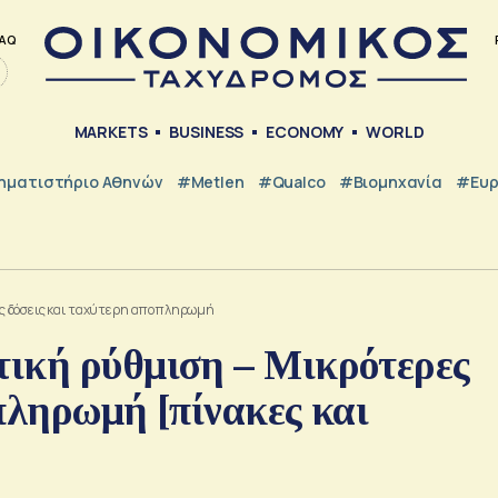
AQ
MARKETS
BUSINESS
ECONOMY
WORLD
ηματιστήριο Αθηνών
#metlen
#Qualco
#Βιομηχανία
#Ευ
ς δόσεις και ταχύτερη αποπληρωμή
ική ρύθμιση – Μικρότερες
πληρωμή [πίνακες και