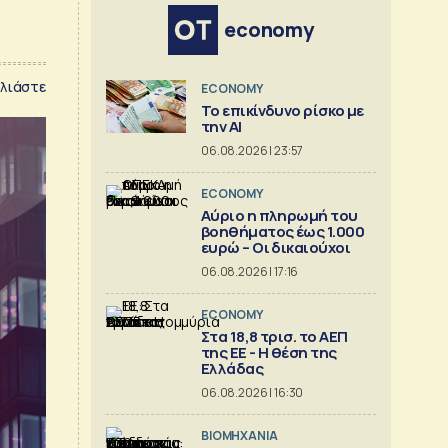
economy
λιάστε
ECONOMY
Το επικίνδυνο ρίσκο με
την ΑΙ
06.08.2026 | 23:57
ECONOMY
Αύριο η πληρωμή του
βοηθήματος έως 1.000
ευρώ – Oι δικαιούχοι
06.08.2026 | 17:16
ECONOMY
Στα 18,8 τρισ. το ΑΕΠ
της ΕΕ - Η θέση της
Ελλάδας
06.08.2026 | 16:30
ΒΙΟΜΗΧΑΝΙΑ