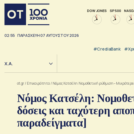
DOW JONES
SP 500
NASD
02:56
ΠΑΡΑΣΚΕΥΗ
07
ΑΥΓΟΥΣΤΟΥ
2026
#CrediaBank
#Χρ
Χ.Α.
ot.gr
/
Επικαιρότητα
/
Νόμος Κατσέλη: Νομοθετική ρύθμιση – Μικρότερε
Νόμος Κατσέλη: Νομοθετ
δόσεις και ταχύτερη απο
παραδείγματα]