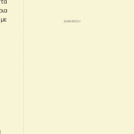
 τα
ρια
 με