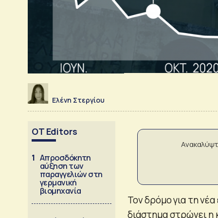
Ελένη Στεργίου
OT Editors
Ανακαλύψτ
1
Απροσδόκητη
αύξηση των
παραγγελιών στη
γερμανική
βιομηχανία
Τον δρόμο για τη νέ
διάστημα στρώνει η 