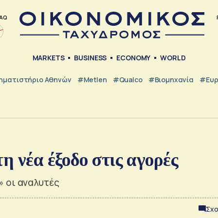
AQ
MARKETS
BUSINESS
ECONOMY
WORLD
ηματιστήριο Αθηνών
#metlen
#Qualco
#Βιομηχανία
#Ευ
η νέα έξοδο στις αγορές
» οι αναλυτές
Σχο