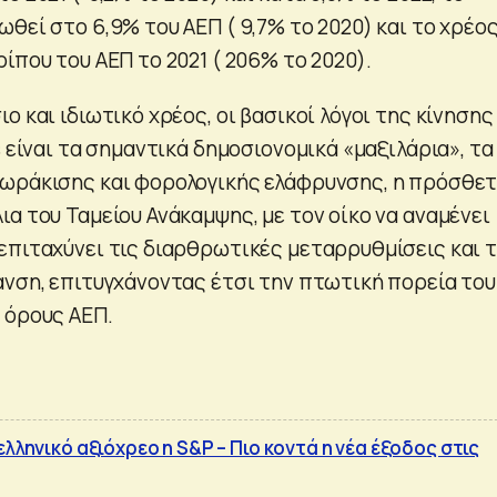
θεί στο 6,9% του ΑΕΠ ( 9,7% το 2020) και το χρέο
ίπου του ΑΕΠ το 2021 ( 206% το 2020).
ο και ιδιωτικό χρέος, οι βασικοί λόγοι της κίνησης
s είναι τα σημαντικά δημοσιονομικά «μαξιλάρια», τα
ωράκισης και φορολογικής ελάφρυνσης, η πρόσθε
α του Ταμείου Ανάκαμψης, με τον οίκο να αναμένει
επιταχύνει τις διαρθρωτικές μεταρρυθμίσεις και 
ανση, επιτυγχάνοντας έτσι την πτωτική πορεία του
 όρους ΑΕΠ.
ελληνικό αξιόχρεο η S&P – Πιο κοντά η νέα έξοδος στις