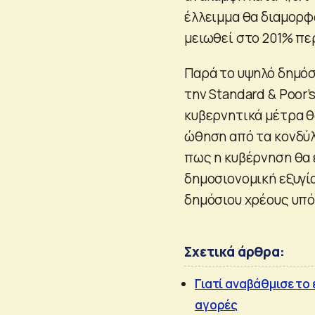
έλλειμμα θα διαμορφω
μειωθεί στο 201% περ
Παρά το υψηλό δημόσι
την Standard & Poor’
κυβερνητικά μέτρα θ
ώθηση από τα κονδύλι
πως η κυβέρνηση θα 
δημοσιονομική εξυγί
δημόσιου χρέους υπό
Σχετικά άρθρα:
Γιατί αναβάθμισε το 
αγορές