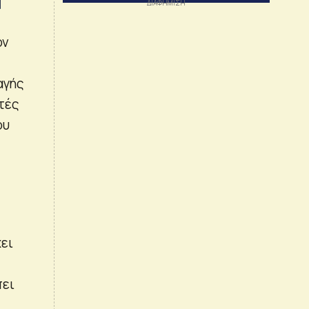
ον
αγής
ετές
ου
ει
πει