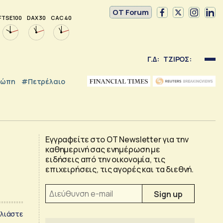
OT Forum
FTSE 100
DAX 30
CAC 40
Γ.Δ:
ΤΖΙΡΟΣ:
ρώπη
#Πετρέλαιο
Εγγραφείτε στο OT Newsletter για την
καθημερινή σας ενημέρωση με
ειδήσεις από την οικονομία, τις
επιχειρήσεις, τις αγορές και τα διεθνή.
λιάστε