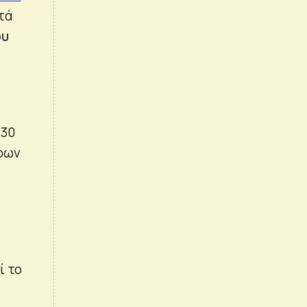
τά
ου
 30
τρων
ί το