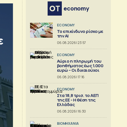
economy
ECONOMY
Το επικίνδυνο ρίσκο με
την ΑΙ
06.08.2026 | 23:57
ECONOMY
Αύριο η πληρωμή του
βοηθήματος έως 1.000
ευρώ – Oι δικαιούχοι
06.08.2026 | 17:16
ECONOMY
Στα 18,8 τρισ. το ΑΕΠ
της ΕΕ - Η θέση της
Ελλάδας
06.08.2026 | 16:30
ΒΙΟΜΗΧΑΝΙΑ