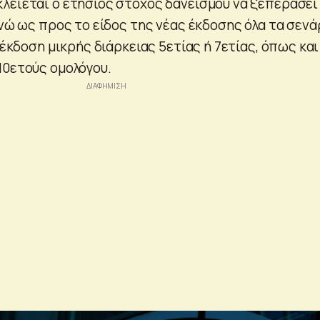
λείεται ο ετήσιος στόχος δανεισμού να ξεπεράσει
ενώ ως προς το είδος της νέας έκδοσης όλα τα σενά
ν έκδοση μικρής διάρκειας 5ετίας ή 7ετίας, όπως και
10ετούς ομολόγου.