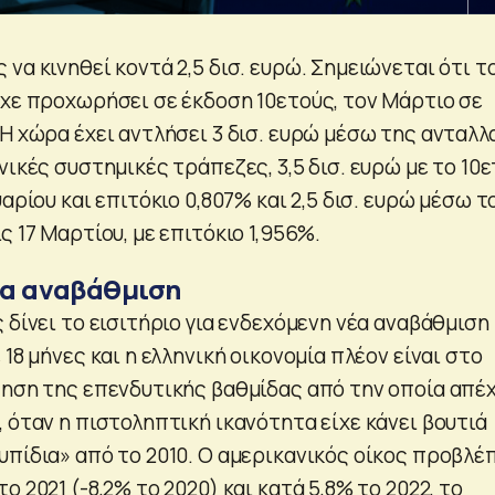
να κινηθεί κοντά 2,5 δισ. ευρώ. Σημειώνεται ότι τ
ίχε προχωρήσει σε έκδοση 10ετούς, τον Μάρτιο σε
Η χώρα έχει αντλήσει 3 δισ. ευρώ μέσω της ανταλλ
νικές συστημικές τράπεζες, 3,5 δισ. ευρώ με το 10
υαρίου και επιτόκιο 0,807% και 2,5 δισ. ευρώ μέσω τ
ς 17 Μαρτίου, με επιτόκιο 1,956%.
νέα αναβάθμιση
 δίνει το εισιτήριο για ενδεχόμενη νέα αναβάθμιση
 18 μήνες και η ελληνική οικονομία πλέον είναι στο
τηση της επενδυτικής βαθμίδας από την οποία απέχ
 όταν η πιστοληπτική ικανότητα είχε κάνει βουτιά
υπίδια» από το 2010. Ο αμερικανικός οίκος προβλέ
ο 2021 (-8,2% το 2020) και κατά 5,8% το 2022, το