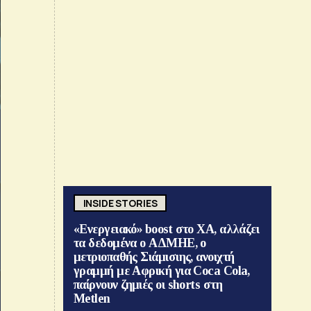
INSIDE STORIES
«Ενεργειακό» boost στο ΧΑ, αλλάζει
τα δεδομένα ο ΑΔΜΗΕ, ο
μετριοπαθής Σιάμισιης, ανοιχτή
γραμμή με Αφρική για Coca Cola,
παίρνουν ζημιές οι shorts στη
Metlen