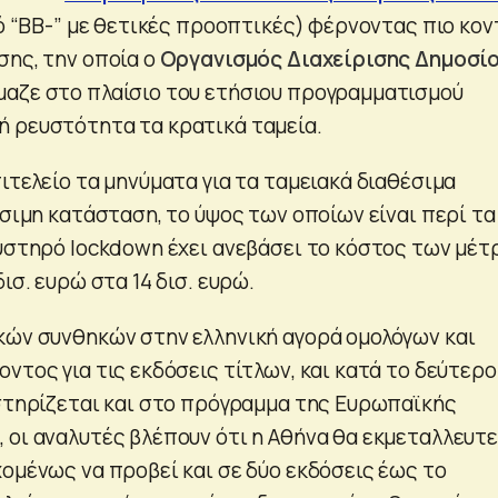
ό “BB-” με θετικές προοπτικές) φέρνοντας πιο κον
σης, την οποία ο
Οργανισμός Διαχείρισης Δημοσί
αζε στο πλαίσιο του ετήσιου προγραμματισμού
 ρευστότητα τα κρατικά ταμεία.
ιτελείο τα μηνύματα για τα ταμειακά διαθέσιμα
ίσιμη κατάσταση, το ύψος των οποίων είναι περί τα
αυστηρό lockdown έχει ανεβάσει το κόστος των μέ
ισ. ευρώ στα 14 δισ. ευρώ.
κών συνθηκών στην ελληνική αγορά ομολόγων και
ντος για τις εκδόσεις τίτλων, και κατά το δεύτερο
 στηρίζεται και στο πρόγραμμα της Ευρωπαϊκής
 οι αναλυτές βλέπουν ότι η Αθήνα θα εκμεταλλευτε
χομένως να προβεί και σε δύο εκδόσεις έως το