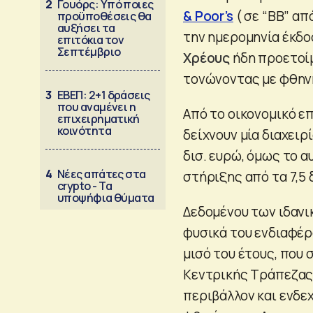
2
Γουόρς: Υπό ποιες
& Poor’s
( σε “ΒΒ” απ
προϋποθέσεις θα
αυξήσει τα
την ημερομηνία έκδο
επιτόκια τον
Σεπτέμβριο
Χρέους
ήδη προετοίμ
τονώνοντας με φθηνή
3
ΕΒΕΠ: 2+1 δράσεις
που αναμένει η
Από το οικονομικό επ
επιχειρηματική
κοινότητα
δείχνουν μία διαχειρ
δισ. ευρώ, όμως το 
4
Νέες απάτες στα
στήριξης από τα 7,5 δ
crypto - Τα
υποψήφια θύματα
Δεδομένου των ιδανι
φυσικά του ενδιαφέρο
μισό του έτους, που
Κεντρικής Τράπεζας,
περιβάλλον και ενδε