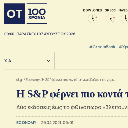
DOW JONES
SP 500
NASD
00:00
ΠΑΡΑΣΚΕΥΗ
07
ΑΥΓΟΥΣΤΟΥ
2026
#CrediaBank
#Χρ
Χ.Α.
ot.gr
/
Economy
/
Η S&P φέρνει πιο κοντά τη νέα έξοδο στις αγορές
Η S&P φέρνει πιο κοντά τ
Δύο εκδόσεις έως το φθινόπωρο «βλέπουν
ECONOMY
26.04.2021, 06:01