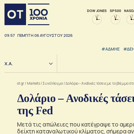
DOW JONES
SP 500
NASD
09:57
ΠΕΜΠΤΗ
06
ΑΥΓΟΥΣΤΟΥ
2026
#ΑΔΜΗΕ
#ΔΕ
Χ.Α.
ot.gr
/
Markets
/
Συνάλλαγμα
/
Δολάριο – Ανοδικές τάσεις με το βλέμμα σ
Δολάριο – Ανοδικές τάσε
της Fed
Μετά τις απώλειες που κατέγραψε το αμερ
δείκτη καταναλωτικού κλίματος, σήμερα α