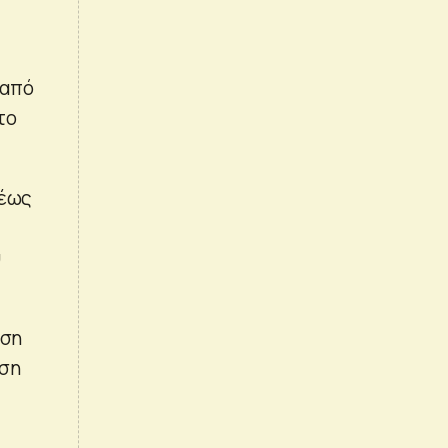
 από
το
 έως
υ
ηση
ωση