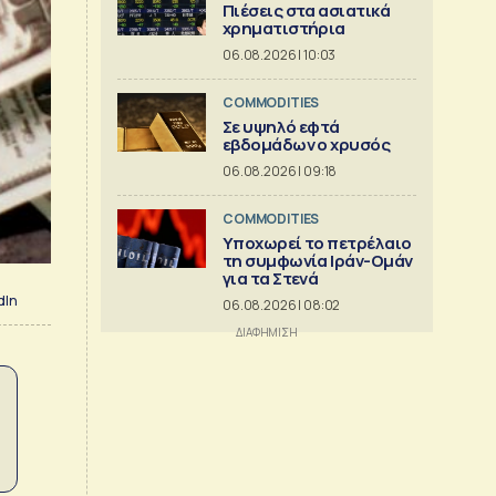
Πιέσεις στα ασιατικά
χρηματιστήρια
06.08.2026 | 10:03
COMMODITIES
Σε υψηλό εφτά
εβδομάδων ο χρυσός
06.08.2026 | 09:18
COMMODITIES
Υποχωρεί το πετρέλαιο
τη συμφωνία Ιράν-Ομάν
για τα Στενά
dIn
06.08.2026 | 08:02