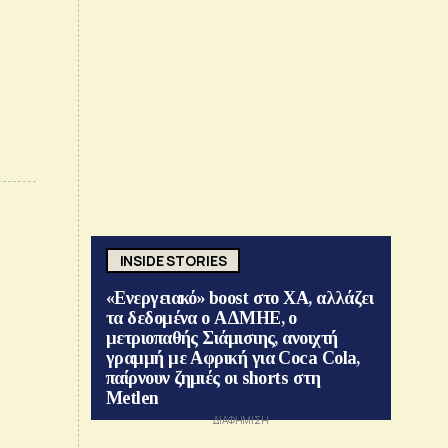
INSIDE STORIES
«Ενεργειακό» boost στο ΧΑ, αλλάζει
τα δεδομένα ο ΑΔΜΗΕ, ο
μετριοπαθής Σιάμισιης, ανοιχτή
γραμμή με Αφρική για Coca Cola,
παίρνουν ζημιές οι shorts στη
Metlen