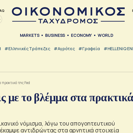
AQ
MARKETS
BUSINESS
ECONOMY
WORLD
Η
#ελληνικές Τράπεζες
#Αγρότες
#Γραφεία
#HELLENiQ E
τα πρακτικά της Fed
ις με το βλέμμα στα πρακτικ
ικανικό νόμισμα, λόγω του απογοητευτικού
νέκαμψε αντιδρώντας στα αρνητικά στοιχεία