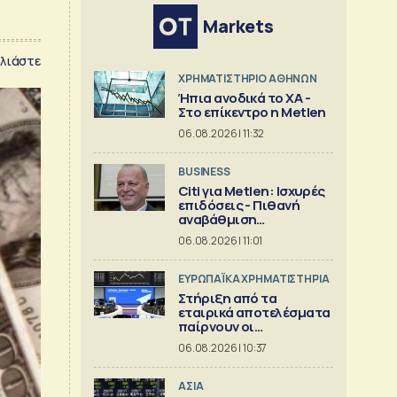
Markets
λιάστε
XΡΗΜΑΤΙΣΤΗΡΙΟ ΑΘΗΝΩΝ
Ήπια ανοδικά το ΧΑ -
Στο επίκεντρο η Metlen
06.08.2026 | 11:32
BUSINESS
Citi για Metlen: Ισχυρές
επιδόσεις - Πιθανή
αναβάθμιση
προβλέψεων
06.08.2026 | 11:01
ΕΥΡΩΠΑΪΚΑ ΧΡΗΜΑΤΙΣΤΗΡΙΑ
Στήριξη από τα
εταιρικά αποτελέσματα
παίρνουν οι
ευρωαγορές
06.08.2026 | 10:37
ΑΣΙΑ