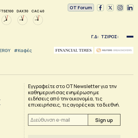
OT Forum
FTSE 100
DAX 30
CAC 40
Γ.Δ:
ΤΖΙΡΟΣ:
NERGY
#καφές
Εγγραφείτε στο OT Newsletter για την
καθημερινή σας ενημέρωση με
ά
ειδήσεις από την οικονομία, τις
επιχειρήσεις, τις αγορές και τα διεθνή.