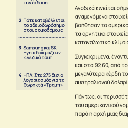
την έκδοση
Ανοδικά κινείται σή
αναμενόμενα στοιχεί
2
Πότε καταβάλλεται
βοήθησαν το αμερικα
το αδειοδωρόσημο
στους οικοδόμους
τα αρνητικά στοιχεί
καταναλωτικό κλίμα 
3
Samsung και SK
Hynix δοκιμάζουν
Συγκεκριμένα, έναντ
κινεζικά τσιπ
και στα 92,60, από τ
μεγαλύτερα κέρδη το
4
ΗΠΑ: Στα 275 δισ. ο
λογαριασμός για τα
αυστραλιανού δολαρίο
θωρηκτά «Τραμπ»
Πάντως, οι περισσό
του αμερικανικού νο
παρά η αρχή μιας δι