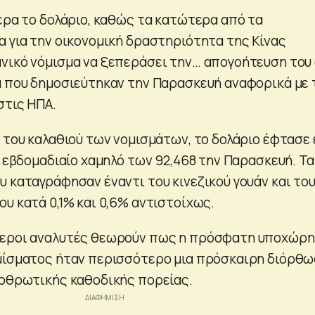
μερα το δολάριο, καθώς τα κατώτερα από τα
α για την οικονομική δραστηριότητα της Κίνας
νικό νόμισμα να ξεπεράσει την… απογοήτευση του
α που δημοσιεύτηκαν την Παρασκευή αναφορικά με 
στις ΗΠΑ.
ι του καλαθιού των νομισμάτων, το δολάριο έφτασε
ο εβδομαδιαίο χαμηλό των 92,468 την Παρασκευή. Τα
υ καταγράφησαν έναντι του κινεζικού γουάν και το
υ κατά 0,1% και 0,6% αντιστοίχως.
τεροι αναλυτές θεωρούν πως η πρόσφατη υποχώρ
μίσματος ήταν περισσότερο μια πρόσκαιρη διόρθ
αρθρωτικής καθοδικής πορείας.