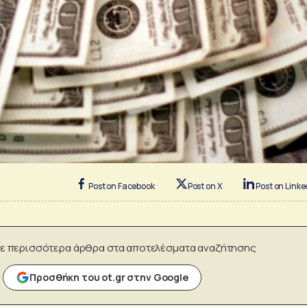
Post on Facebook
Post on X
Post on Linke
ε περισσότερα άρθρα στα αποτελέσματα αναζήτησης
Προσθήκη του ot.gr στην Google