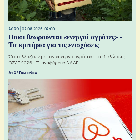
AGRO
07.08.2026, 07:00
Ποιοι θεωρούνται «ενεργοί αγρότες» -
Τα κριτήρια για τις ενισχύσεις
Όσα αλλάζουν με τον «ενεργό αγρότη» στις δηλώσεις
ΟΣΔΕ 2026 - Τι αναφέρει η ΑΑΔΕ
Ανθή Γεωργίου