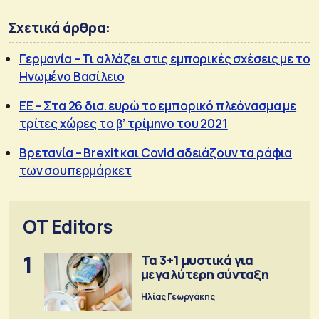
Σχετικά άρθρα:
Γερμανία – Τι αλλάζει στις εμπορικές σχέσεις με το
Ηνωμένο Βασίλειο
ΕΕ – Στα 26 δισ. ευρώ το εμπορικό πλεόνασμα με
τρίτες χώρες το β’ τρίμηνο του 2021
Βρετανία – Brexit και Covid αδειάζουν τα ράφια
των σουπερμάρκετ
OT Editors
1
Τα 3+1 μυστικά για
μεγαλύτερη σύνταξη
Ηλίας Γεωργάκης