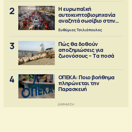
2
Η ευρωπαϊκή
αυτοκινητοβιομηχανία
αναζητά σωσίβιο στην
Κίνα
Ευθύμιος Τσιλιόπουλος
3
Πώς θα δοθούν
αποζημιώσεις για
ζωονόσους – Τα ποσά
4
ΟΠΕΚΑ: Ποιο βοήθημα
πληρώνεται την
Παρασκευή