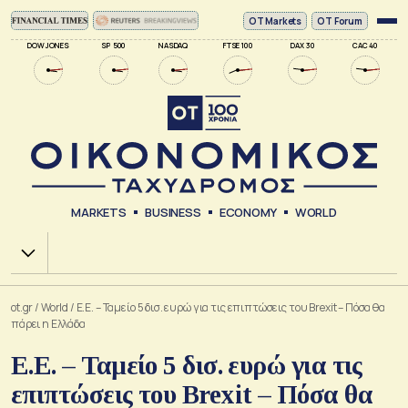
ΟΤ Markets
OT Forum
DOW JONES
SP 500
NASDAQ
FTSE 100
DAX 30
CAC 40
MARKETS
BUSINESS
ECONOMY
WORLD
Χ.Α.
ot.gr
/
World
/
Ε.Ε. – Ταμείο 5 δισ. ευρώ για τις επιπτώσεις του Brexit – Πόσα θα
πάρει η Ελλάδα
Ε.Ε. – Ταμείο 5 δισ. ευρώ για τις
επιπτώσεις του Brexit – Πόσα θα