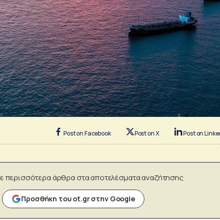
Post on Facebook
Post on X
Post on Linke
ε περισσότερα άρθρα στα αποτελέσματα αναζήτησης
Προσθήκη του ot.gr στην Google