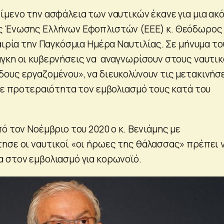
ίμενο την ασφάλεια των ναυτικών έκανε για μια ακ
ς Ένωσης Ελλήνων Εφοπλιστών (ΕΕΕ) κ. Θεόδωρος
αιρία την Παγκόσμια Ημέρα Ναυτιλίας. Σε μήνυμα το
γκη οι κυβερνήσεις να αναγνωρίσουν στους ναυτι
ους εργαζομένου», να διευκολύνουν τις μετακινήσ
 σε προτεραιότητα τον εμβολιασμό τους κατά του
ό τον Νοέμβριο του 2020 ο κ. Βενιάμης με
ησε οι ναυτικοί «οι ήρωες της θάλασσας» πρέπει 
 στον εμβολιασμό για κορωνοϊό.