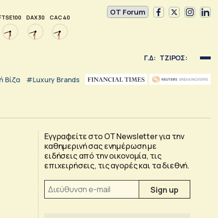
OT Forum
FTSE 100
DAX 30
CAC 40
Γ.Δ:
ΤΖΙΡΟΣ:
 Βίζα
#luxury Brands
Εγγραφείτε στο OT Newsletter για την
καθημερινή σας ενημέρωση με
ειδήσεις από την οικονομία, τις
επιχειρήσεις, τις αγορές και τα διεθνή.