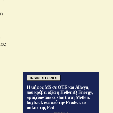
δη
,
τας
INSIDE STORIES
Η ψήφος MS σε ΟΤΕ και Allwyn,
που κρύβει αξία η HelleniQ Energy,
«μαζεύονται» οι short στη Metlen,
buyback και από την Prodea, το
unfair της Fed