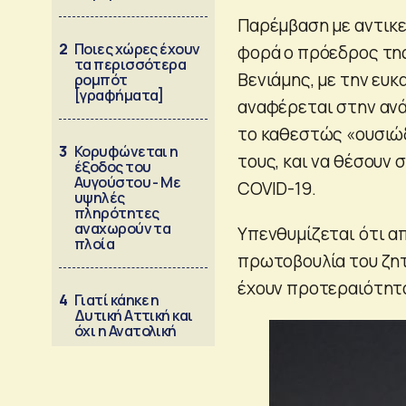
Παρέμβαση με αντικε
2
Ποιες χώρες έχουν
φορά ο πρόεδρος τη
τα περισσότερα
Βενιάμης, με την ευκ
ρομπότ
[γραφήματα]
αναφέρεται στην ανά
το καθεστώς «ουσιώδ
3
Κορυφώνεται η
τους, και να θέσουν
έξοδος του
Αυγούστου - Με
COVID-19.
υψηλές
πληρότητες
αναχωρούν τα
Υπενθυμίζεται ότι απ
πλοία
πρωτοβουλία του ζητ
έχουν προτεραιότητα
4
Γιατί κάηκε η
Δυτική Αττική και
όχι η Ανατολική