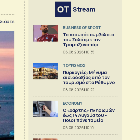
Stream
λιάστε
BUSINESS OF SPORT
Το «χρυσό» συμβόλαιο
του Σαλάχ με την
Τραμπζονσπόρ
08.08.2026 | 10:35
ΤΟΥΡΙΣΜΟΣ
Πυρκαγιές: Μήνυμα
αισιοδοξίας από τον
τουρισμό στο Ρέθυμνο
08.08.2026 | 10:22
ECONOMY
Ο «χάρτης» πληρωμών
έως 14 Αυγούστου -
Ποιοι πάνε ταμείο
08.08.2026 | 10:10