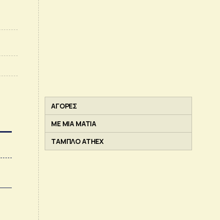
ΑΓΟΡΕΣ
ΜΕ ΜΙΑ ΜΑΤΙΑ
ΤΑΜΠΛΟ ATHEX