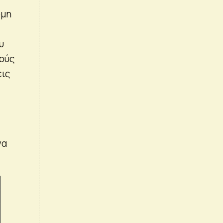
όμη
υ
κούς
εις
να