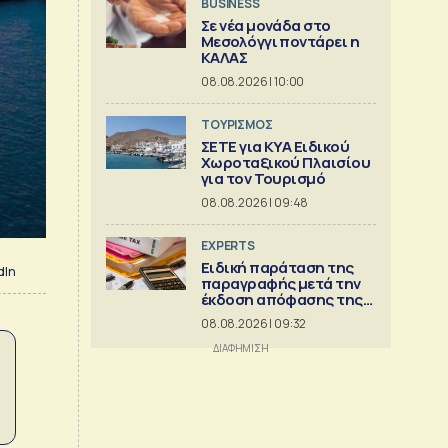
BUSINESS
Σε νέα μονάδα στο
Μεσολόγγι ποντάρει η
ΚΑΛΑΣ
08.08.2026 | 10:00
ΤΟΥΡΙΣΜΟΣ
ΣΕΤΕ για ΚΥΑ Ειδικού
Χωροταξικού Πλαισίου
για τον Τουρισμό
08.08.2026 | 09:48
EXPERTS
Ειδική παράταση της
dIn
παραγραφής μετά την
έκδοση απόφασης της
Διεύθυνσης Επίλυσης
08.08.2026 | 09:32
Διαφορών [Μέρος 6ο]