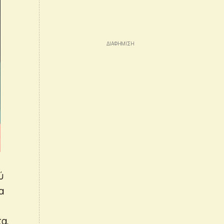
ύ
α
α,