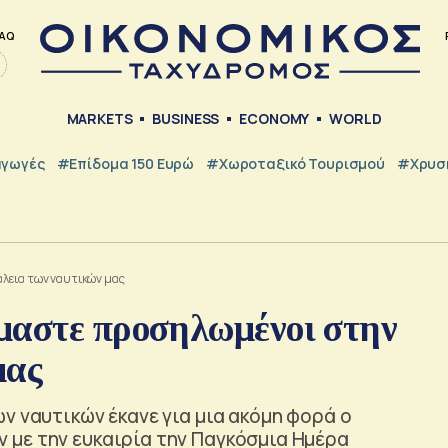
AQ
MARKETS
BUSINESS
ECONOMY
WORLD
γωγές
#Επίδομα 150 Ευρώ
#Χωροταξικό Τουρισμού
#Χρυσή
λεια των ναυτικών μας
μαστε προσηλωμένοι στην
μας
ν ναυτικών έκανε για μια ακόμη φορά ο
με την ευκαιρία την Παγκόσμια Ημέρα