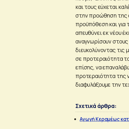
και τους εύχεται κα
στην προώθηση της α
προϋπόθεση και για 
απευθύνει εκ νέου έ
αναγνωρίσουν στους
διευκολύνοντας τις μ
σε προτεραιότητα το
επίσης, να επαναλάβ
προτεραιότητα της ν
διαφυλάξουμε την τε
Σχετικά άρθρα:
Αγωγή Κεραμέως κατά