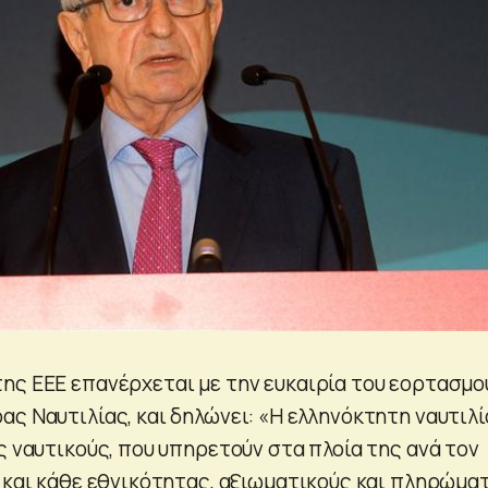
ης ΕΕΕ επανέρχεται με την ευκαιρία του εορτασμο
ς Ναυτιλίας, και δηλώνει: «Η ελληνόκτητη ναυτιλί
ς ναυτικούς, που υπηρετούν στα πλοία της ανά τον
 και κάθε εθνικότητας, αξιωματικούς και πληρώματ