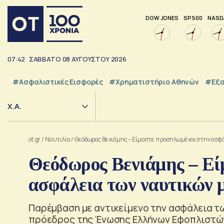
DOW JONES
SP 500
NASD
07:42
ΣΑΒΒΑΤΟ
08
ΑΥΓΟΥΣΤΟΥ
2026
#Ασφαλιστικές Εισφορές
#Χρηματιστήριο Αθηνών
#εξα
Χ.Α.
ot.gr
/
Ναυτιλία
/
Θεόδωρος Βενιάμης – Είμαστε προσηλωμένοι στην ασφά
Θεόδωρος Βενιάμης – Εί
ασφάλεια των ναυτικών 
Παρέμβαση με αντικείμενο την ασφάλεια τω
πρόεδρος της Ένωσης Ελλήνων Εφοπλιστών 