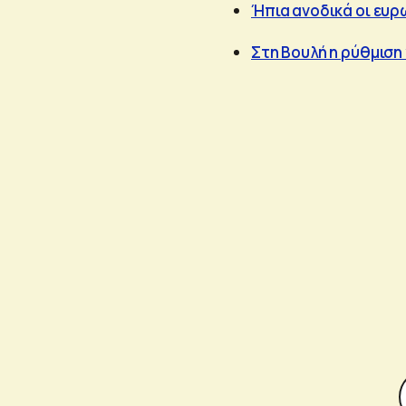
Ήπια ανοδικά οι ευρ
Στη Bουλή η ρύθμιση 