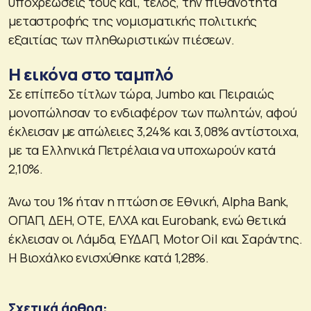
υποχρεώσεις τους και, τέλος, την πιθανότητα
μεταστροφής της νομισματικής πολιτικής
εξαιτίας των πληθωριστικών πιέσεων.
Η εικόνα στο ταμπλό
Σε επίπεδο τίτλων τώρα, Jumbo και Πειραιώς
μονοπώλησαν το ενδιαφέρον των πωλητών, αφού
έκλεισαν με απώλειες 3,24% και 3,08% αντίστοιχα,
με τα Ελληνικά Πετρέλαια να υποχωρούν κατά
2,10%.
Άνω του 1% ήταν η πτώση σε Εθνική, Alpha Bank,
ΟΠΑΠ, ΔΕΗ, ΟΤΕ, ΕΛΧΑ και Eurobank, ενώ θετικά
έκλεισαν οι Λάμδα, ΕΥΔΑΠ, Motor Oil και Σαράντης.
Η Βιοχάλκο ενισχύθηκε κατά 1,28%.
Σχετικά άρθρα: