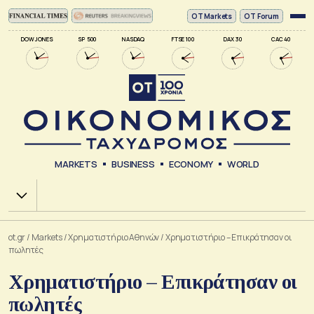
ΟΤ Markets
OT Forum
DOW JONES
SP 500
NASDAQ
FTSE 100
DAX 30
CAC 40
MARKETS
BUSINESS
ECONOMY
WORLD
Χ.Α.
ot.gr
/
Markets
/
Xρηματιστήριο Αθηνών
/
Χρηματιστήριο – Επικράτησαν οι
πωλητές
Χρηματιστήριο – Επικράτησαν οι
πωλητές