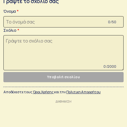
Γράψτε το σχόλιο σας
Όνομα
0 /50
Σχόλιο
0 /2000
Υποβολή σχολίου
Αποδέχεστε τους
Όροι Χρήσης
και την
Πολιτικη Απορρήτου