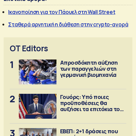
Ικανοποίηση για τον Πάουελ στη Wall Street
Σταθερά αρνητική η διάθεση στην crypto-αγορά
OT Editors
1
Απροσδόκητη αύξηση
των παραγγελιών στη
γερμανική βιομηχανία
2
Γουόρς: Υπό ποιες
προϋποθέσεις θα
αυξήσει τα επιτόκια τον
Σεπτέμβριο
3
ΕΒΕΠ: 2+1 δράσεις που