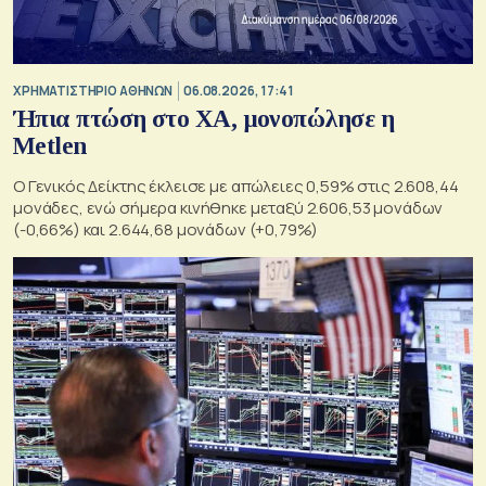
XΡΗΜΑΤΙΣΤΗΡΙΟ ΑΘΗΝΩΝ
06.08.2026, 17:41
Ήπια πτώση στο ΧΑ, μονοπώλησε η
Metlen
O Γενικός Δείκτης έκλεισε με απώλειες 0,59% στις 2.608,44
μονάδες, ενώ σήμερα κινήθηκε μεταξύ 2.606,53 μονάδων
(-0,66%) και 2.644,68 μονάδων (+0,79%)