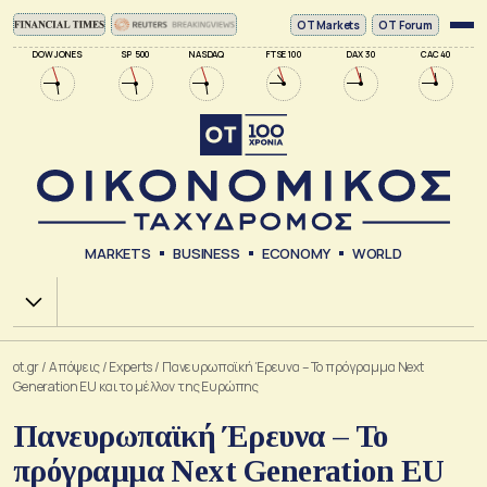
ΟΤ Markets
OT Forum
DOW JONES
SP 500
NASDAQ
FTSE 100
DAX 30
CAC 40
MARKETS
BUSINESS
ECONOMY
WORLD
Χ.Α.
ot.gr
/
Απόψεις
/
Experts
/
Πανευρωπαϊκή Έρευνα – Το πρόγραμμα Next
Generation EU και το μέλλον της Ευρώπης
Πανευρωπαϊκή Έρευνα – Το
πρόγραμμα Next Generation EU