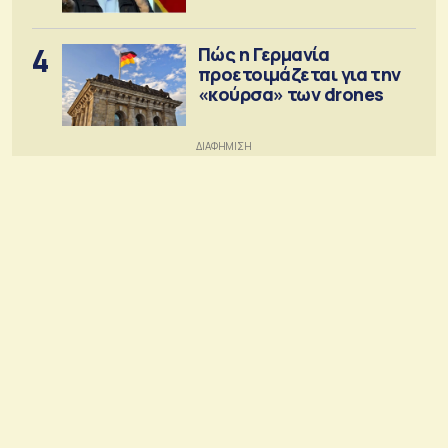
4
Πώς η Γερμανία
προετοιμάζεται για την
«κούρσα» των drones