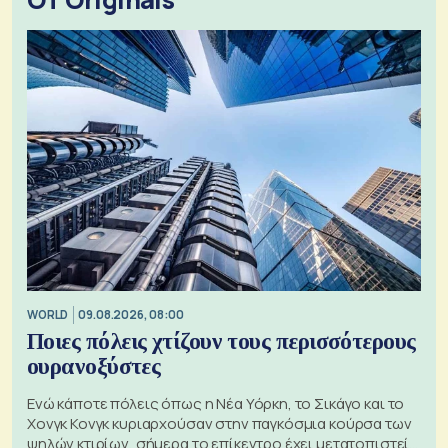
WORLD
09.08.2026, 08:00
Ποιες πόλεις χτίζουν τους περισσότερους
ουρανοξύστες
Ενώ κάποτε πόλεις όπως η Νέα Υόρκη, το Σικάγο και το
Χονγκ Κονγκ κυριαρχούσαν στην παγκόσμια κούρσα των
ψηλών κτιρίων, σήμερα το επίκεντρο έχει μετατοπιστεί