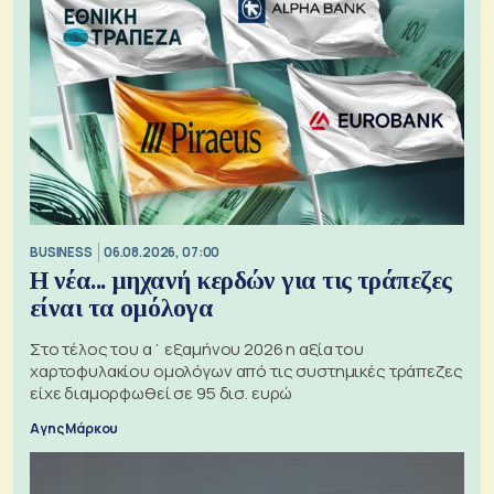
BUSINESS
06.08.2026, 07:00
Η νέα... μηχανή κερδών για τις τράπεζες
είναι τα ομόλογα
Στο τέλος του α΄ εξαμήνου 2026 η αξία του
χαρτοφυλακίου ομολόγων από τις συστημικές τράπεζες
είχε διαμορφωθεί σε 95 δισ. ευρώ
Αγης Μάρκου