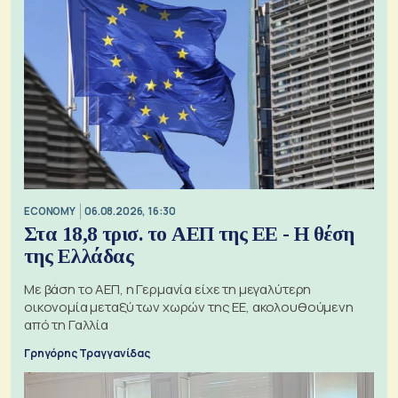
ECONOMY
06.08.2026, 16:30
Στα 18,8 τρισ. το ΑΕΠ της ΕΕ - Η θέση
της Ελλάδας
Με βάση το ΑΕΠ, η Γερμανία είχε τη μεγαλύτερη
οικονομία μεταξύ των χωρών της ΕΕ, ακολουθούμενη
από τη Γαλλία
Γρηγόρης Τραγγανίδας