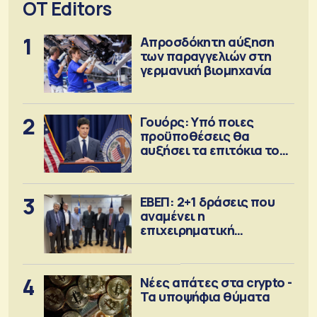
OT Editors
1
Απροσδόκητη αύξηση
των παραγγελιών στη
γερμανική βιομηχανία
2
Γουόρς: Υπό ποιες
προϋποθέσεις θα
αυξήσει τα επιτόκια τον
Σεπτέμβριο
3
ΕΒΕΠ: 2+1 δράσεις που
αναμένει η
επιχειρηματική
κοινότητα
4
Νέες απάτες στα crypto -
Τα υποψήφια θύματα