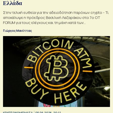
Ελλάδα
Στην τελική ευθεία για την αδειοδότηση παρόχων crypto - Τι
αποκάλυψε η πρόεδρος Βασιλική Λαζαράκου στο 7ο OT
FORUM για τους ελέγχους και τη μάχη κατά των
παραπλανητικών διαφημίσεων
Γιώργος Μανέττας
KΡΥΠΤΟΝΟΜΙΣΜΑΤΑ
05.06.2026, 20:11