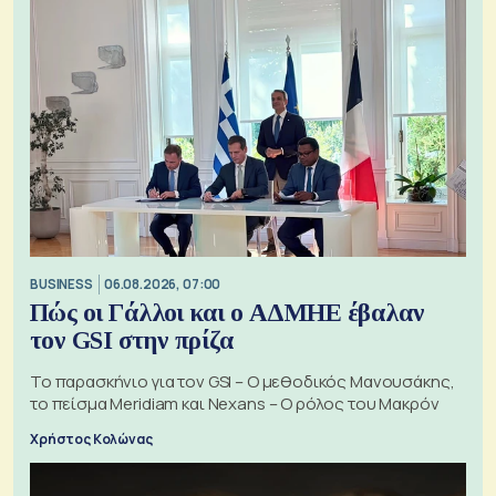
BUSINESS
06.08.2026, 07:00
Πώς οι Γάλλοι και ο ΑΔΜΗΕ έβαλαν
τον GSI στην πρίζα
Το παρασκήνιο για τον GSI – Ο μεθοδικός Μανουσάκης,
το πείσμα Meridiam και Nexans – Ο ρόλος του Μακρόν
Χρήστος Κολώνας