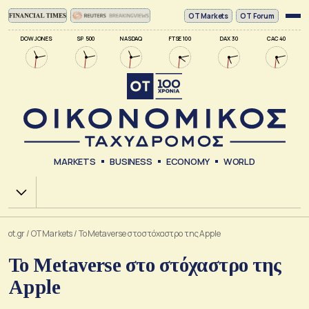
ΟΤ Markets
OT Forum
DOW JONES
SP 500
NASDAQ
FTSE 100
DAX 30
CAC 40
MARKETS
BUSINESS
ECONOMY
WORLD
Χ.Α.
ot.gr
/
OT Markets
/
Το Metaverse στο στόχαστρο της Apple
Το Metaverse στο στόχαστρο της
Apple