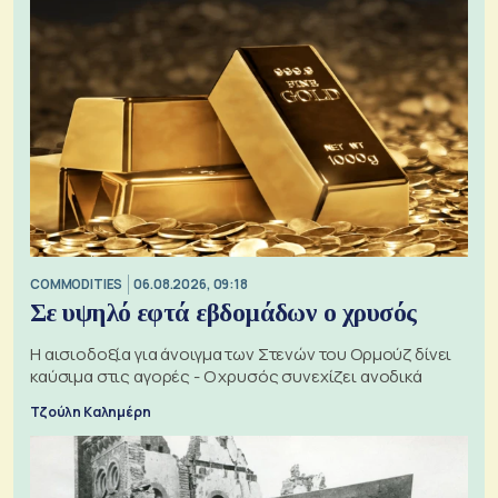
COMMODITIES
06.08.2026, 09:18
Σε υψηλό εφτά εβδομάδων ο χρυσός
Η αισιοδοξία για άνοιγμα των Στενών του Ορμούζ δίνει
καύσιμα στις αγορές - Ο χρυσός συνεχίζει ανοδικά
Τζούλη Καλημέρη