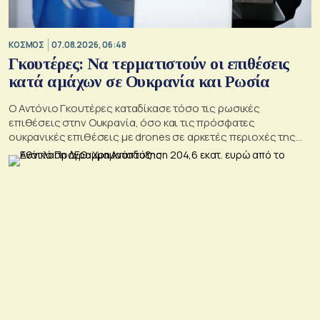
ΚΟΣΜΟΣ
07.08.2026, 06:48
Γκουτέρες: Να τερματιστούν οι επιθέσεις
κατά αμάχων σε Ουκρανία και Ρωσία
Ο Αντόνιο Γκουτέρες καταδίκασε τόσο τις ρωσικές
επιθέσεις στην Ουκρανία, όσο και τις πρόσφατες
ουκρανικές επιθέσεις με drones σε αρκετές περιοχές της
Ρωσίας, οι οποίες προκάλεσαν απώλειες μεταξύ αμάχων και
ζημιές σε μη στρατιωτικές υποδομές.