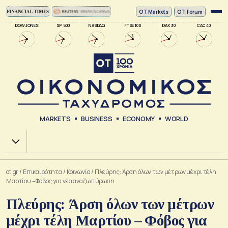
ΟΤ Markets
OT Forum
DOW JONES
SP 500
NASDAQ
FTSE 100
DAX 30
CAC 40
MARKETS
BUSINESS
ECONOMY
WORLD
Χ.Α.
ot.gr
/
Επικαιρότητα
/
Κοινωνία
/
Πλεύρης: Άρση όλων των μέτρων μέχρι τέλη
Μαρτίου – Φόβος για νέα αναζωπύρωση
Πλεύρης: Άρση όλων των μέτρων
μέχρι τέλη Μαρτίου – Φόβος για