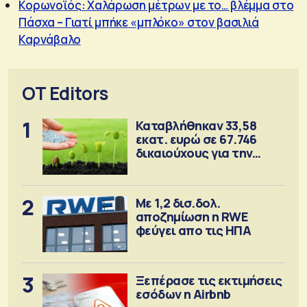
Κορωνοϊός: Χαλάρωση μέτρων με το… βλέμμα στο
Πάσχα – Γιατί μπήκε «μπλόκο» στον βασιλιά
Καρνάβαλο
OT Editors
1
Καταβλήθηκαν 33,58
εκατ. ευρώ σε 67.746
δικαιούχους για την
αγορά λιπασμάτων
2
Με 1,2 δισ.δολ.
αποζημίωση η RWE
φεύγει απο τις ΗΠΑ
3
Ξεπέρασε τις εκτιμήσεις
εσόδων η Airbnb