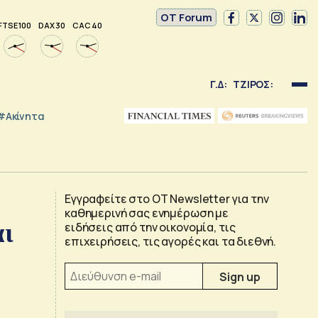
OT Forum
FTSE 100
DAX 30
CAC 40
Γ.Δ:
ΤΖΙΡΟΣ:
#Ακίνητα
Εγγραφείτε στο OT Newsletter για την
καθημερινή σας ενημέρωση με
αι
ειδήσεις από την οικονομία, τις
επιχειρήσεις, τις αγορές και τα διεθνή.