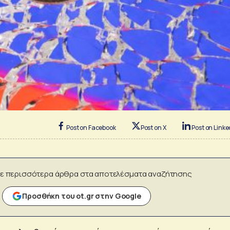
Post on Facebook
Post on X
Post on Linke
ε περισσότερα άρθρα στα αποτελέσματα αναζήτησης
Προσθήκη του ot.gr στην Google