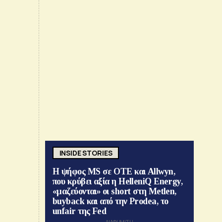
INSIDE STORIES
Η ψήφος MS σε ΟΤΕ και Allwyn,
που κρύβει αξία η HelleniQ Energy,
«μαζεύονται» οι short στη Metlen,
buyback και από την Prodea, το
unfair της Fed