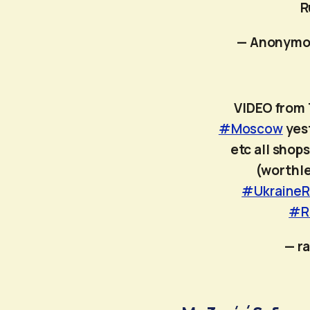
R
— Anonymo
VIDEO from 
#Moscow
yest
etc all shop
(worthle
#UkraineR
#R
— r