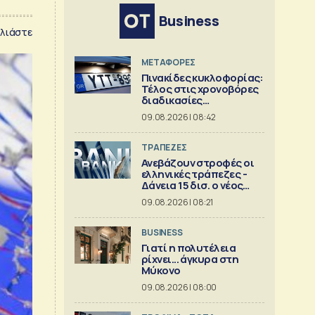
Business
λιάστε
ΜΕΤΑΦΟΡΕΣ
Πινακίδες κυκλοφορίας:
Τέλος στις χρονοβόρες
διαδικασίες
κατασκευής
09.08.2026 | 08:42
ΤΡΑΠΕΖΕΣ
Ανεβάζουν στροφές οι
ελληνικές τράπεζες -
Δάνεια 15 δισ. ο νέος
στόχος
09.08.2026 | 08:21
BUSINESS
Γιατί η πολυτέλεια
ρίχνει... άγκυρα στη
Μύκονο
09.08.2026 | 08:00