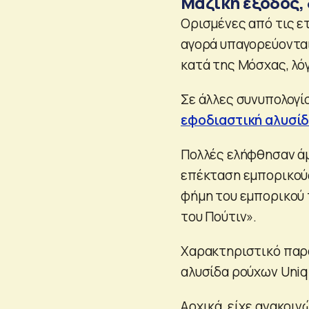
Μαζική έξοδος,
Ορισμένες από τις ε
αγορά υπαγορεύονται
κατά της Μόσχας, λό
Σε άλλες συνυπολογ
εφοδιαστική αλυσί
Πολλές ελήφθησαν άμ
επέκταση εμπορικού
φήμη του εμπορικού 
του Πούτιν».
Χαρακτηριστικό παρά
αλυσίδα ρούχων Uniq
Αρχικά, είχε ανακοιν