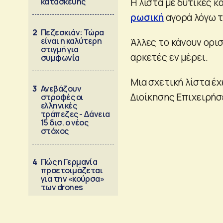
κατασκευής
Η λίστα με δυτικές 
ρωσική
αγορά λόγω 
2
Πεζεσκιάν: Τώρα
είναι η καλύτερη
Άλλες το κάνουν ορι
στιγμή για
αρκετές εν μέρει.
συμφωνία
Μια σχετική λίστα έ
3
Ανεβάζουν
Διοίκησης Επιχειρήσ
στροφές οι
ελληνικές
τράπεζες - Δάνεια
15 δισ. ο νέος
στόχος
4
Πώς η Γερμανία
προετοιμάζεται
για την «κούρσα»
των drones