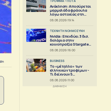
ΤΡΟΦΙΜΑ – ΠΟΤΑ
Ανάκληση: Αποσύρεται
μαρμελάδα φράουλα
λόγω αστοχίας στη
γυάλινη συσκευασία
08.08.2026 | 19:14
TΕΧΝΗΤΗ ΝΟΗΜΟΣΥΝΗ
Nvidia: Επενδύει 3 δισ.
δολάρια στην
κοινοπραξία Stargate
για κέντρα δεδομένων
08.08.2026 | 16:00
BUSINESS
dIn
Το «μέταλλο» των
ελληνικών τροφίμων -
Τι δείχνουν 5
ισολογισμοί
08.08.2026 | 11:00