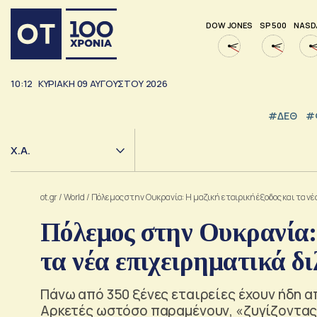
DOW JONES
SP 500
NASD
10:12
ΚΥΡΙΑΚΗ
09
ΑΥΓΟΥΣΤΟΥ
2026
#ΔΕΘ
#
Χ.Α.
ot.gr
/
World
/
Πόλεμος στην Ουκρανία: Η μαζική εταιρική έξοδος και τα 
Πόλεμος στην Ουκρανία: 
τα νέα επιχειρηματικά δ
Πάνω από 350 ξένες εταιρείες έχουν ήδη α
Αρκετές ωστόσο παραμένουν, «ζυγίζοντας