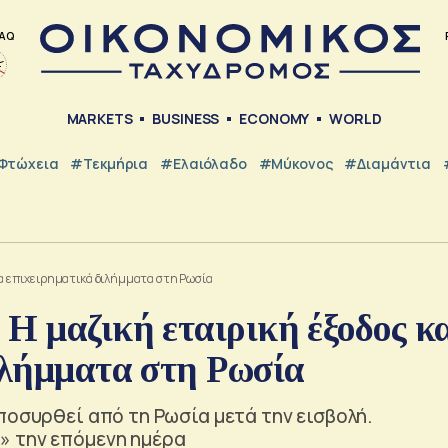
AQ
MARKETS
BUSINESS
ECONOMY
WORLD
Φτώχεια
#Τεκμήρια
#Ελαιόλαδο
#Μύκονος
#Διαμάντια
νέα επιχειρηματικά διλήμματα στη Ρωσία
Η μαζική εταιρική έξοδος κ
ιλήμματα στη Ρωσία
ποσυρθεί από τη Ρωσία μετά την εισβολή.
» την επόμενη ημέρα