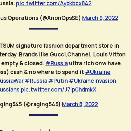
ussia.
pic.twitter.com/Aybkbbx842
us Operations (@AnonOpsSE)
March 9, 2022
TSUM signature fashion department store in
erday. Brands like Gucci,Channel, Louis Vitton
s empty & closed.
#Russia
ultra rich onw have
ss) cash & no where to spend it
#Ukraine
ussiaWar
#Russia
#Putin
#UkraineInvasion
ussians
pic.twitter.com/J7lp0hdmkX
aging545 (@raging545)
March 8, 2022