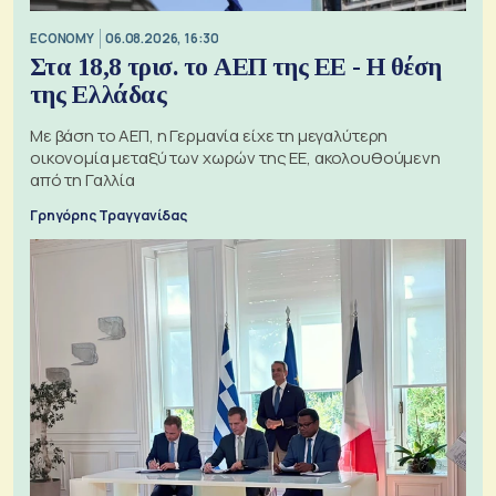
ECONOMY
06.08.2026, 16:30
Στα 18,8 τρισ. το ΑΕΠ της ΕΕ - Η θέση
της Ελλάδας
Με βάση το ΑΕΠ, η Γερμανία είχε τη μεγαλύτερη
οικονομία μεταξύ των χωρών της ΕΕ, ακολουθούμενη
από τη Γαλλία
Γρηγόρης Τραγγανίδας