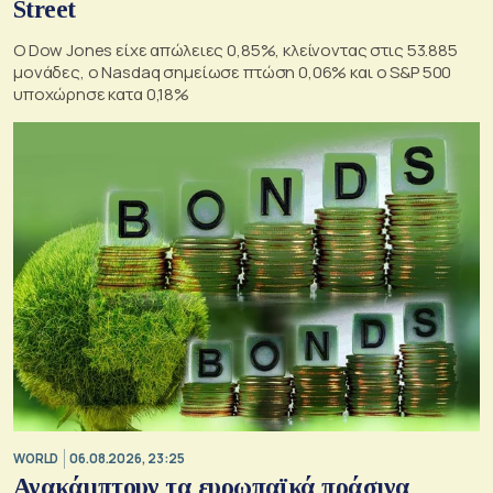
Street
Ο Dow Jones είχε απώλειες 0,85%, κλείνοντας στις 53.885
μονάδες, ο Nasdaq σημείωσε πτώση 0,06% και ο S&P 500
υποχώρησε κατα 0,18%
WORLD
06.08.2026, 23:25
Ανακάμπτουν τα ευρωπαϊκά πράσινα