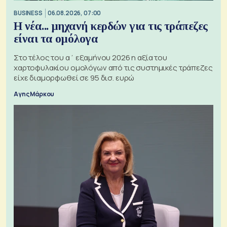
BUSINESS
06.08.2026, 07:00
Η νέα... μηχανή κερδών για τις τράπεζες
είναι τα ομόλογα
Στο τέλος του α΄ εξαμήνου 2026 η αξία του
χαρτοφυλακίου ομολόγων από τις συστημικές τράπεζες
είχε διαμορφωθεί σε 95 δισ. ευρώ
Αγης Μάρκου