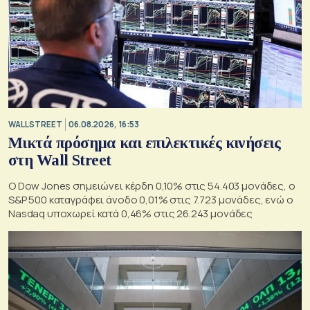
WALL STREET
06.08.2026, 16:53
Μικτά πρόσημα και επιλεκτικές κινήσεις
στη Wall Street
Ο Dow Jones σημειώνει κέρδη 0,10% στις 54.403 μονάδες, ο
S&P 500 καταγράφει άνοδο 0,01% στις 7.723 μονάδες, ενώ ο
Nasdaq υποχωρεί κατά 0,46% στις 26.243 μονάδες