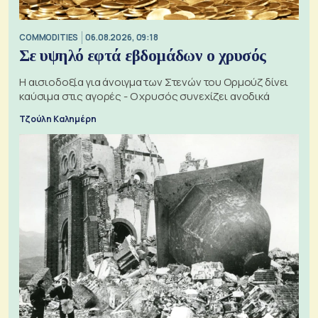
COMMODITIES
06.08.2026, 09:18
Σε υψηλό εφτά εβδομάδων ο χρυσός
Η αισιοδοξία για άνοιγμα των Στενών του Ορμούζ δίνει
καύσιμα στις αγορές - Ο χρυσός συνεχίζει ανοδικά
Τζούλη Καλημέρη