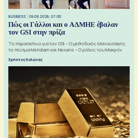
BUSINESS
06.08.2026, 07:00
Πώς οι Γάλλοι και ο ΑΔΜΗΕ έβαλαν
τον GSI στην πρίζα
Το παρασκήνιο για τον GSI – Ο μεθοδικός Μανουσάκης,
το πείσμα Meridiam και Nexans – Ο ρόλος του Μακρόν
Χρήστος Κολώνας