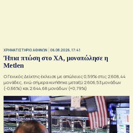
XΡΗΜΑΤΙΣΤΗΡΙΟ ΑΘΗΝΩΝ
06.08.2026, 17:41
Ήπια πτώση στο ΧΑ, μονοπώλησε η
Metlen
O Γενικός Δείκτης έκλεισε με απώλειες 0,59% στις 2.608,44
μονάδες, ενώ σήμερα κινήθηκε μεταξύ 2.606,53 μονάδων
(-0,66%) και 2.644,68 μονάδων (+0,79%)