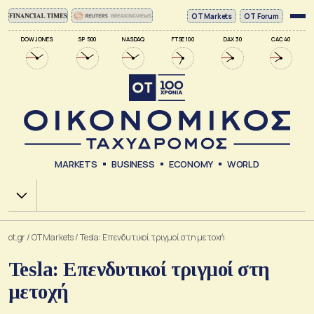
ΟΤ Markets
OT Forum
DOW JONES
SP 500
NASDAQ
FTSE 100
DAX 30
CAC 40
MARKETS
BUSINESS
ECONOMY
WORLD
Χ.Α.
ot.gr
/
OT Markets
/
Tesla: Επενδυτικοί τριγμοί στη μετοχή
Tesla: Επενδυτικοί τριγμοί στη
μετοχή