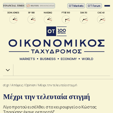
ΟΤ Markets
OT Forum
DOW JONES
SP 500
NASDAQ
FTSE 100
DAX 30
CAC 40
MARKETS
BUSINESS
ECONOMY
WORLD
Χ.Α.
ot.gr
/
Απόψεις
/
Opinion
/
Μέχρι την τελευταία στιγμή
Μέχρι την τελευταία στιγμή
Λίγο προτού εισέλθει στο χειρουργείο ο Κώστας
Τσαούσης έκανε ρεπορτάζ