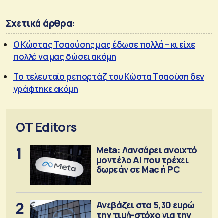
Σχετικά άρθρα:
Ο Κώστας Τσαούσης μας έδωσε πολλά – κι είχε
πολλά να μας δώσει ακόμη
Το τελευταίο ρεπορτάζ του Κώστα Τσαούση δεν
γράφτηκε ακόμη
OT Editors
1
Meta: Λανσάρει ανοιχτό
μοντέλο ΑΙ που τρέχει
δωρεάν σε Mac ή PC
2
Ανεβάζει στα 5,30 ευρώ
την τιμή-στόχο για την