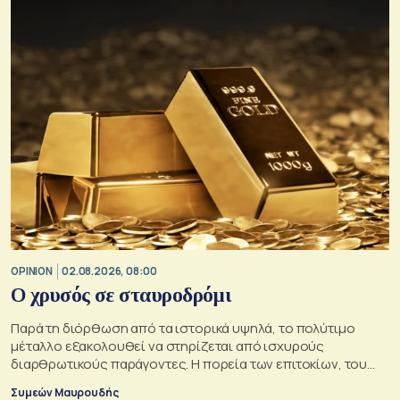
OPINION
02.08.2026, 08:00
O χρυσός σε σταυροδρόμι
Παρά τη διόρθωση από τα ιστορικά υψηλά, το πολύτιμο
μέταλλο εξακολουθεί να στηρίζεται από ισχυρούς
διαρθρωτικούς παράγοντες. Η πορεία των επιτοκίων, του
δολαρίου και της γεωπολιτικής αβεβαιότητας θα
Συμεών Μαυρουδής
καθορίσουν αν οι προϋποθέσεις για περαιτέρω άνοδο της